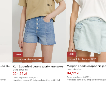
-11%
-50%
extra -5% z kodem: OFF*
extra -5% z kodem: OFF*
Fiorucci szorty jeansowe Bermuda Denim
Morgan spódnicospodnie je
Karl Lagerfeld Jeans szorty jeansowe
Cena aktualna:
Cena aktualna:
114,99 zł
224,99 zł
Cena regularna:
259,99 zł
Cena regularna:
449,99 zł
9,99 zł
Najniższa cena z 30 dni przed obniżką:
1
Najniższa cena z 30 dni przed obniżką:
449,99 zł