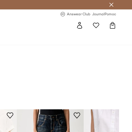
letter >
Regularne nowości >
Answear Club
Journal
Pomoc