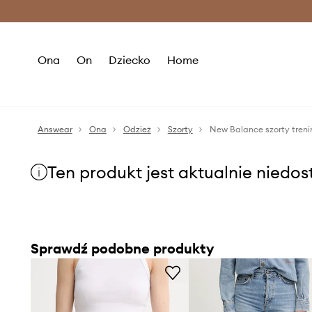
Premium Fashion Benefits >
O
Ona
On
Dziecko
Home
Answear
Ona
Odzież
Szorty
New Balance szorty tren
Ten produkt jest aktualnie niedo
Sprawdź podobne produkty