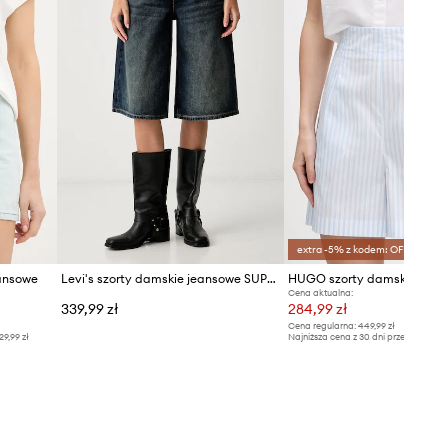
extra -5% z kodem: OFF*
ansowe
Levi's szorty damskie jeansowe SUPER BAGGY JORT
Cena aktualna:
339,99 zł
284,99 zł
Cena regularna:
449,99 zł
29,99 zł
Najniższa cena z 30 dni przed obniżką