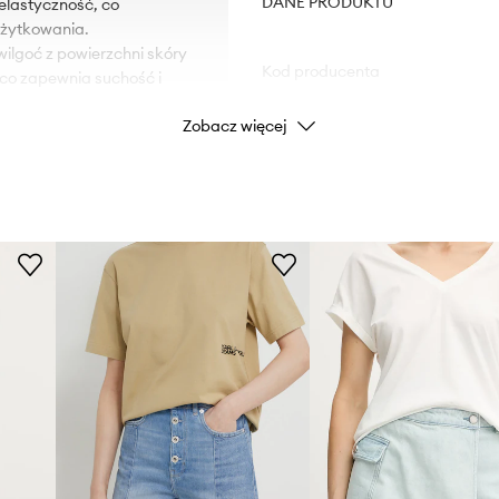
DANE PRODUKTU
elastyczność, co
użytkowania.
lgoć z powierzchni skóry
Kod producenta
co zapewnia suchość i
Zobacz więcej
ywności.
Kolor
niami oraz zapewniają
i.
Marka
ID Produktu