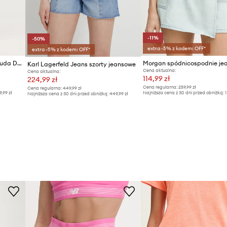
-11%
-50%
extra -5% z kodem: OFF*
extra -5% z kodem: OFF*
Fiorucci szorty jeansowe Bermuda Denim
Morgan spódnicospodnie je
Karl Lagerfeld Jeans szorty jeansowe
Cena aktualna:
Cena aktualna:
114,99 zł
224,99 zł
Cena regularna:
259,99 zł
Cena regularna:
449,99 zł
9,99 zł
Najniższa cena z 30 dni przed obniżką:
1
Najniższa cena z 30 dni przed obniżką:
449,99 zł