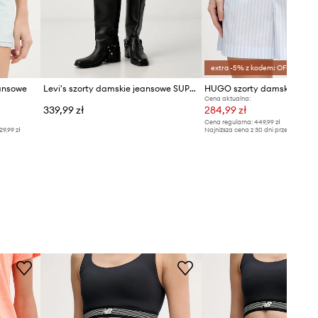
extra -5% z kodem: OFF*
ansowe
Levi's szorty damskie jeansowe SUPER BAGGY JORT
Cena aktualna:
339,99 zł
284,99 zł
Cena regularna:
449,99 zł
29,99 zł
Najniższa cena z 30 dni przed obniżką