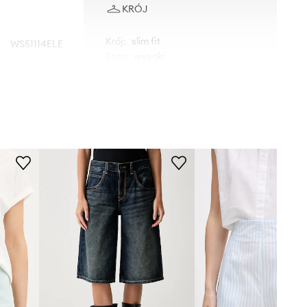
KRÓJ
Krój
:
slim fit
WS51114ELE
Stan
:
wysoki
niebieski
WYMIARY
New Balance
Modelka ze zdjęcia ma 177 cm
wzrostu i ma na sobie rozmiar S.
Rozmiarówka standardowa
Zalecamy wybór rozmiaru, jaki nosisz
zazwyczaj.
Tabela rozmiarów