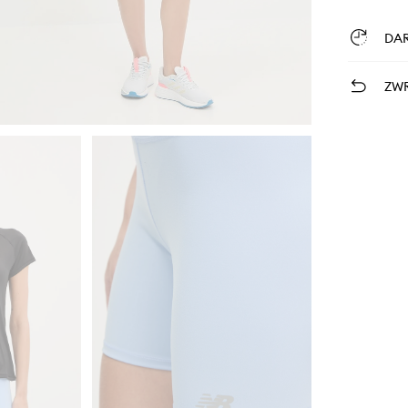
DA
ZWR