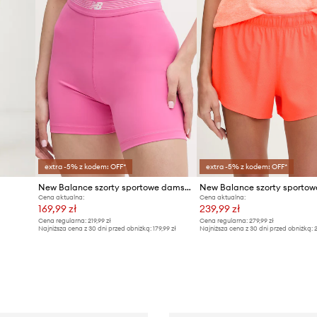
extra -5% z kodem: OFF*
extra -5% z kodem: OFF*
New Balance szorty sportowe damskie Fitted Short 5
Cena aktualna:
Cena aktualna:
169,99 zł
239,99 zł
Cena regularna:
219,99 zł
Cena regularna:
279,99 zł
Najniższa cena z 30 dni przed obniżką:
179,99 zł
Najniższa cena z 30 dni przed obniżką:
2