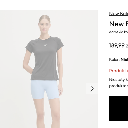
New Bal
New B
damskie kol
189,99 
Kolor:
ni
Produkt 
Niestety 
produktami