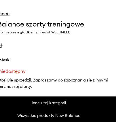
ance
alance szorty treningowe
or niebieski gładkie high waist WS51114ELE
zł
ebieski
niedostępny
ktoś Cię uprzedził. Zapraszamy do zapoznania się z innymi
 z naszej oferty.
Inne z tej kategorii
Wszystkie produkty New Balance