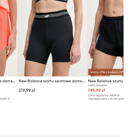
extra -5% z kodem: OFF*
New Balance szorty sportowe damskie
New Balance szorty sportowe damskie Fitted Short 5
Cena aktualna:
219,99 zł
149,99 zł
Cena regularna:
199,99 zł
49,99 zł
Najniższa cena z 30 dni przed obniżką