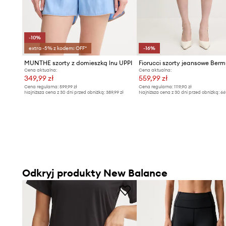
-10%
extra -5% z kodem: OFF*
-16%
MUNTHE szorty z domieszką lnu UPPI
Cena aktualna:
Cena aktualna:
349,99 zł
559,99 zł
Cena regularna:
599,99 zł
Cena regularna:
1119,90 zł
Najniższa cena z 30 dni przed obniżką:
389,99 zł
Najniższa cena z 30 dni przed obniżką:
66
Odkryj produkty New Balance