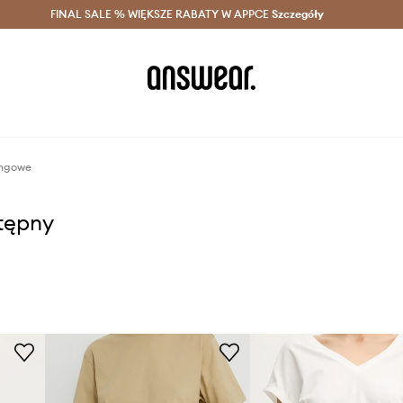
szczędzaj z Answear Club >
FINAL SALE % WIĘKSZE RABATY W APPCE
Dostawa nawet w 24h >
Szczegóły
News
ingowe
stępny