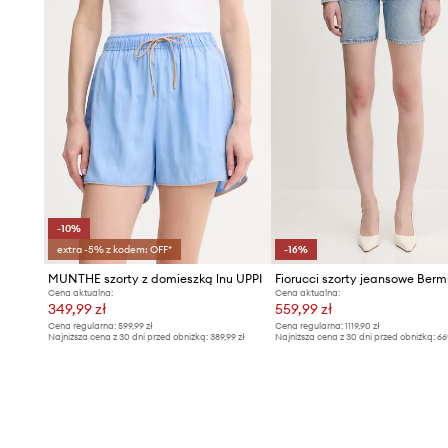
-10%
extra -5% z kodem: OFF*
-16%
MUNTHE szorty z domieszką lnu UPPI
Cena aktualna:
Cena aktualna:
349,99 zł
559,99 zł
Cena regularna:
599,99 zł
Cena regularna:
1119,90 zł
Najniższa cena z 30 dni przed obniżką:
389,99 zł
Najniższa cena z 30 dni przed obniżką:
66