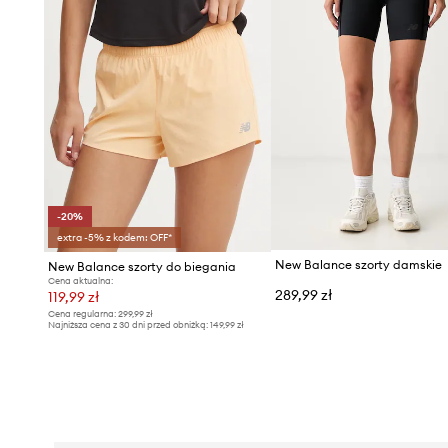
-20%
extra -5% z kodem: OFF*
New Balance szorty damskie
New Balance szorty do biegania
Cena aktualna:
289,99 zł
119,99 zł
Cena regularna:
299,99 zł
Najniższa cena z 30 dni przed obniżką:
149,99 zł