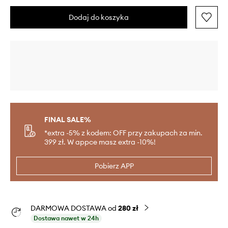
Dodaj do koszyka
FINAL SALE%
*extra -5% z kodem: OFF przy zakupach za min.
399 zł. W appce masz extra -10%!
Pobierz APP
DARMOWA DOSTAWA od
280 zł
Dostawa nawet w 24h