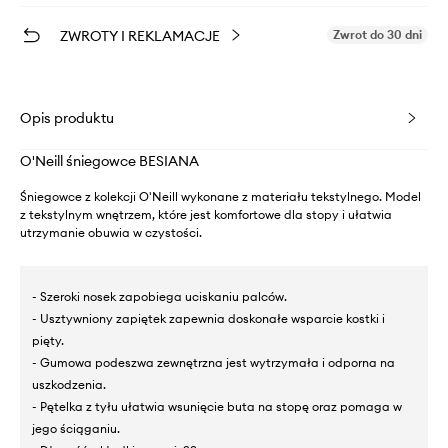
ZWROTY I REKLAMACJE
Zwrot do 30 dni
Opis produktu
O'Neill śniegowce BESIANA
Śniegowce z kolekcji O'Neill wykonane z materiału tekstylnego. Model
z tekstylnym wnętrzem, które jest komfortowe dla stopy i ułatwia
utrzymanie obuwia w czystości.
- Szeroki nosek zapobiega uciskaniu palców.
- Usztywniony zapiętek zapewnia doskonałe wsparcie kostki i
pięty.
- Gumowa podeszwa zewnętrzna jest wytrzymała i odporna na
uszkodzenia.
- Pętelka z tyłu ułatwia wsunięcie buta na stopę oraz pomaga w
jego ściąganiu.