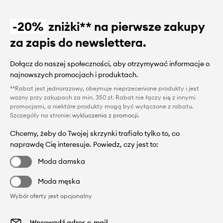
-20%
zniżki** na pierwsze zakupy
za zapis do newslettera.
Dołącz do naszej społeczności, aby otrzymywać informacje o
najnowszych promocjach i produktach.
**Rabat jest jednorazowy, obejmuje nieprzecenione produkty i jest
ważny przy zakupach za min. 350 zł. Rabat nie łączy się z innymi
promocjami, a niektóre produkty mogą być wyłączone z rabatu.
Szczegóły na stronie:
wykluczenia z promocji
.
Chcemy, żeby do Twojej skrzynki trafiało tylko to, co
naprawdę Cię interesuje. Powiedz, czy jest to:
Moda damska
Moda męska
Wybór oferty jest opcjonalny