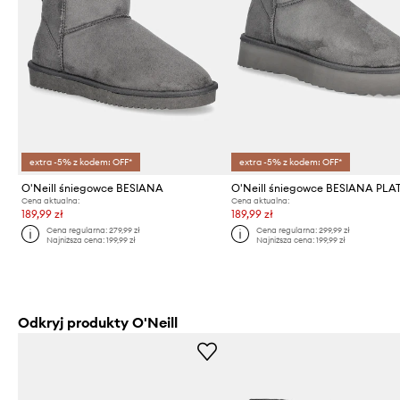
extra -5% z kodem: OFF*
extra -5% z kodem: OFF*
O'Neill śniegowce BESIANA
Cena aktualna:
Cena aktualna:
189,99 zł
189,99 zł
Cena regularna:
279,99 zł
Cena regularna:
299,99 zł
Najniższa cena:
199,99 zł
Najniższa cena:
199,99 zł
Odkryj produkty O'Neill