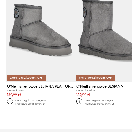
extra -5% z kodem: OFF*
extra -5% z kodem: OFF*
O'Neill śniegowce BESIANA PLATFORM
O'Neill śniegowce BESIANA
Cena aktualna:
Cena aktualna:
189,99 zł
189,99 zł
Cena regularna:
299,99 zł
Cena regularna:
279,99 zł
Najniższa cena:
199,99 zł
Najniższa cena:
199,99 zł