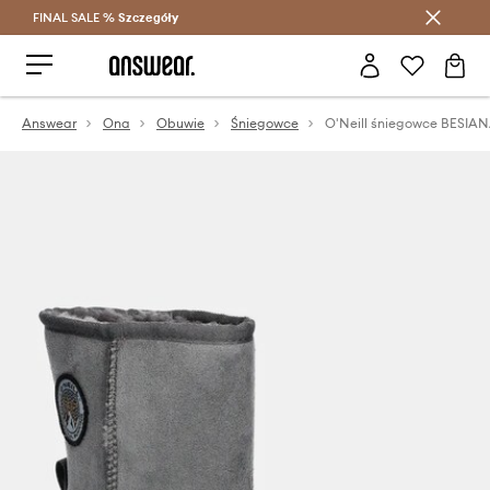
FINAL SALE %
Szczegóły
Oszczędzaj z Answear Club >
Answear
Ona
Obuwie
Śniegowce
O'Neill śniegowce BESIA