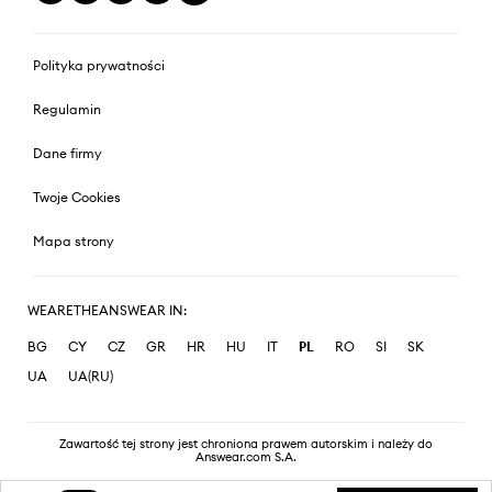
Polityka prywatności
Regulamin
Dane firmy
Twoje Cookies
Mapa strony
WEARETHEANSWEAR IN:
BG
CY
CZ
GR
HR
HU
IT
PL
RO
SI
SK
UA
UA(RU)
Zawartość tej strony jest chroniona prawem autorskim i należy do
Answear.com S.A.