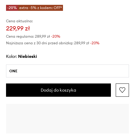
-20%
extra -5% z kodem: OFF*
Cena aktualna:
229,99 zł
Cena regularna:
289,99 zł
-20%
Najniższa cena z 30 dni przed obniżką:
289,99 zł
 -20%
Kolor:
niebieski
ONE
Dodaj do koszyka