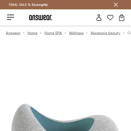
FINAL SALE %
Szczegóły
Oszczędzaj z Answear Club >
Answear
Home
Home SPA
Wellness
Akcesoria beauty