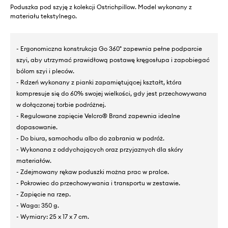
Poduszka pod szyję z kolekcji Ostrichpillow. Model wykonany z
materiału tekstylnego.
- Ergonomiczna konstrukcja Go 360° zapewnia pełne podparcie
szyi, aby utrzymać prawidłową postawę kręgosłupa i zapobiegać
bólom szyi i pleców.
- Rdzeń wykonany z pianki zapamiętującej kształt, która
kompresuje się do 60% swojej wielkości, gdy jest przechowywana
w dołączonej torbie podróżnej.
- Regulowane zapięcie Velcro® Brand zapewnia idealne
dopasowanie.
- Do biura, samochodu albo do zabrania w podróż.
- Wykonana z oddychających oraz przyjaznych dla skóry
materiałów.
- Zdejmowany rękaw poduszki można prac w pralce.
- Pokrowiec do przechowywania i transportu w zestawie.
- Zapięcie na rzep.
- Waga: 350 g.
- Wymiary: 25 x 17 x 7 cm.