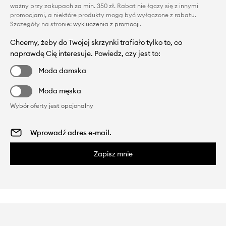
ważny przy zakupach za min. 350 zł. Rabat nie łączy się z innymi
promocjami, a niektóre produkty mogą być wyłączone z rabatu.
Szczegóły na stronie:
wykluczenia z promocji
.
Chcemy, żeby do Twojej skrzynki trafiało tylko to, co
naprawdę Cię interesuje. Powiedz, czy jest to:
Moda damska
Moda męska
Wybór oferty jest opcjonalny
Zapisz mnie