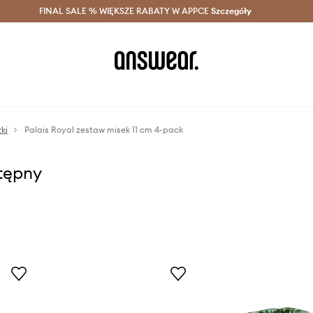
szczędzaj z Answear Club >
FINAL SALE % WIĘKSZE RABATY W APPCE
Dostawa nawet w 24h >
Szczegóły
News
ki
Palais Royal zestaw misek 11 cm 4-pack
stępny