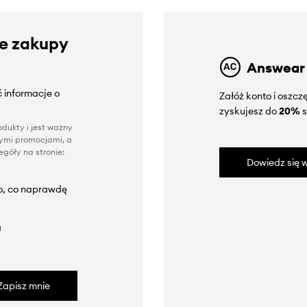
ze zakupy
Answear
 informacje o
Załóż konto i oszc
zyskujesz do
20%
s
dukty i jest ważny
nnymi promocjami, a
góły na stronie:
Dowiedz się w
to, co naprawdę
a
Zapisz mnie