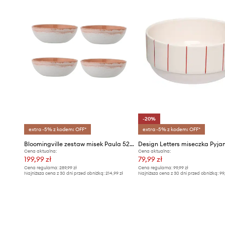
-20%
extra -5% z kodem: OFF*
extra -5% z kodem: OFF*
Bloomingville zestaw misek Paula 525 ml 4-pack
Cena aktualna:
Cena aktualna:
199,99 zł
79,99 zł
Cena regularna:
289,99 zł
Cena regularna:
99,99 zł
Najniższa cena z 30 dni przed obniżką:
214,99 zł
Najniższa cena z 30 dni przed obniżką:
99