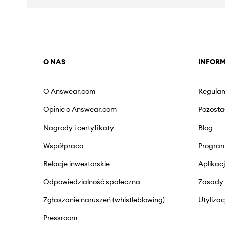
O NAS
INFOR
O Answear.com
Regulam
Opinie o Answear.com
Pozosta
Nagrody i certyfikaty
Blog
Współpraca
Program
Relacje inwestorskie
Aplika
Odpowiedzialność społeczna
Zasady 
Zgłaszanie naruszeń (whistleblowing)
Utyliza
Pressroom