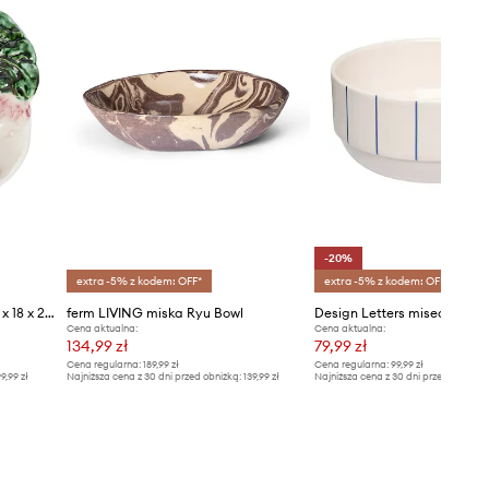
-20%
extra -5% z kodem: OFF*
extra -5% z kodem: OFF*
Rice miseczka do dipów 6,30 x 18 x 20 cm
ferm LIVING miska Ryu Bowl
Cena aktualna:
Cena aktualna:
134,99 zł
79,99 zł
Cena regularna:
189,99 zł
Cena regularna:
99,99 zł
9,99 zł
Najniższa cena z 30 dni przed obniżką:
139,99 zł
Najniższa cena z 30 dni przed obniżką