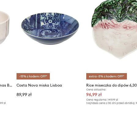
-15% z kodem: OFF*
extra -5% z kodem: OFF*
Design Letters miseczka Pyjamas Bowl 250 ml
Costa Nova miska Lisboa
Cena aktualna:
89,99 zł
96,99 zł
Cena regularna:
149,99 zł
,99 zł
Najniższa cena z 30 dni przed obniżką:
9