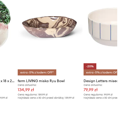
-20%
extra -5% z kodem: OFF*
extra -5% z kodem: OFF*
Rice miseczka do dipów 6,30 x 18 x 20 cm
ferm LIVING miska Ryu Bowl
Cena aktualna:
Cena aktualna:
134,99 zł
79,99 zł
Cena regularna:
189,99 zł
Cena regularna:
99,99 zł
9,99 zł
Najniższa cena z 30 dni przed obniżką:
139,99 zł
Najniższa cena z 30 dni przed obniżką