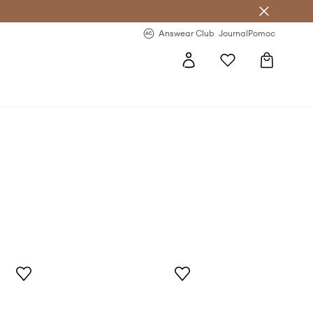
letter >
Regularne nowości >
Answear Club
Journal
Pomoc