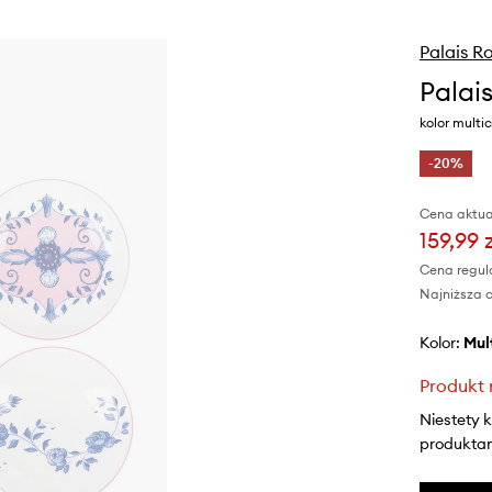
Palais R
Palai
kolor multic
-20%
Cena aktua
159,99 
Cena regul
Najniższa c
Kolor:
mu
Produkt 
Niestety 
produktami