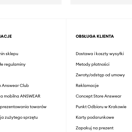
MACJE
OBSŁUGA KLIENTA
in sklepu
Dostawa i koszty wysyłki
łe regulaminy
Metody płatności
Zwroty/odstąp od umowy
 Answear Club
Reklamacje
cja mobilna ANSWEAR
Concept Store Answear
prezentowania towarów
Punkt Odbioru w Krakowie
cja zużytego sprzętu
Karty podarunkowe
Zapakuj na prezent