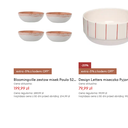
-20%
extra -5% z kodem: OFF*
extra -5% z kodem: OFF*
Bloomingville zestaw misek Paula 525 ml 4-pack
Cena aktualna:
Cena aktualna:
199,99 zł
79,99 zł
Cena regularna:
289,99 zł
Cena regularna:
99,99 zł
Najniższa cena z 30 dni przed obniżką:
214,99 zł
Najniższa cena z 30 dni przed obniżką:
99