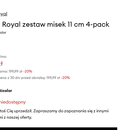
oyal
s Royal zestaw misek 11 cm 4-pack
olor
lna:
zł
arna:
199,99 zł
-20%
ena z 30 dni przed obniżką:
199,99 zł
 -20%
lticolor
niedostępny
ktoś Cię uprzedził. Zapraszamy do zapoznania się z innymi
 z naszej oferty.