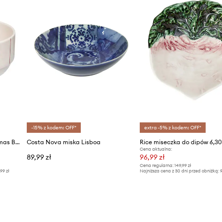
-15% z kodem: OFF*
extra -5% z kodem: OFF*
Design Letters miseczka Pyjamas Bowl 250 ml
Costa Nova miska Lisboa
Cena aktualna:
89,99 zł
96,99 zł
Cena regularna:
149,99 zł
,99 zł
Najniższa cena z 30 dni przed obniżką:
9