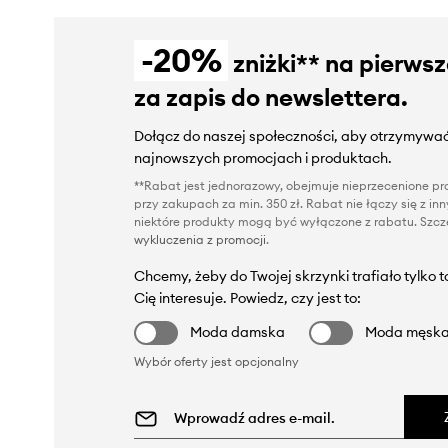
-20%
zniżki** na pierws
za zapis do newslettera.
Dołącz do naszej społeczności, aby otrzymywać
najnowszych promocjach i produktach.
**Rabat jest jednorazowy, obejmuje nieprzecenione pro
przy zakupach za min. 350 zł. Rabat nie łączy się z i
niektóre produkty mogą być wyłączone z rabatu. Szcze
wykluczenia z promocji
.
Chcemy, żeby do Twojej skrzynki trafiało tylko 
Cię interesuje. Powiedz, czy jest to:
Moda damska
Moda męsk
Wybór oferty jest opcjonalny