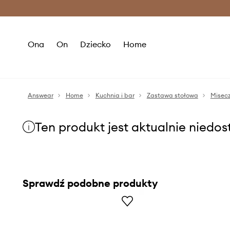
Premium Fashion Benefits >
O
Ona
On
Dziecko
Home
Answear
Home
Kuchnia i bar
Zastawa stołowa
Misecz
Ten produkt jest aktualnie niedo
Sprawdź podobne produkty