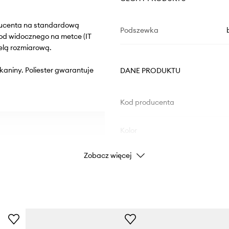
oducenta na standardową
Podszewka
od widocznego na metce (IT
elą rozmiarową.
tkaniny. Poliester gwarantuje
DANE PRODUKTU
Kod producenta
Kolor
Zobacz więcej
Marka
ID Produktu