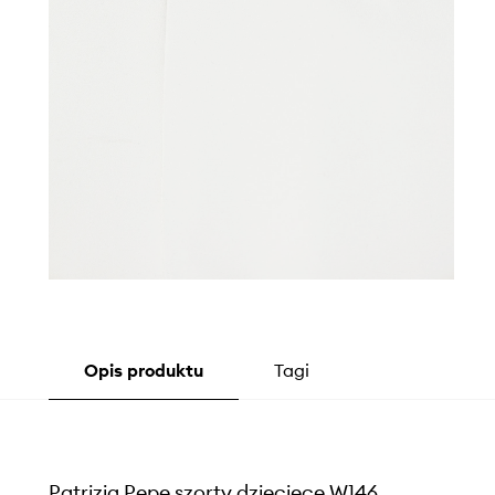
Opis produktu
Tagi
Patrizia Pepe szorty dziecięce W146