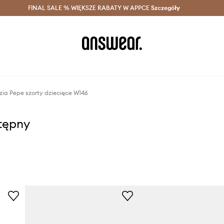
szczędzaj z Answear Club >
FINAL SALE % WIĘKSZE RABATY W APPCE
Dostawa nawet w 24h >
Szczegóły
News
izia Pepe szorty dziecięce W146
stępny