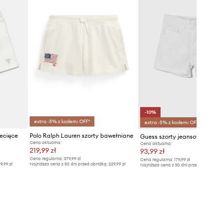
-10%
extra -5% z kodem: OFF*
extra -5% z kodem: OFF*
ecięce
Polo Ralph Lauren szorty bawełniane
Guess szorty jeansowe dzie
Cena aktualna:
Cena aktualna:
219,99 zł
93,99 zł
Cena regularna:
379,99 zł
Cena regularna:
179,99 zł
9,99 zł
Najniższa cena z 30 dni przed obniżką:
229,99 zł
Najniższa cena z 30 dni przed obniżką