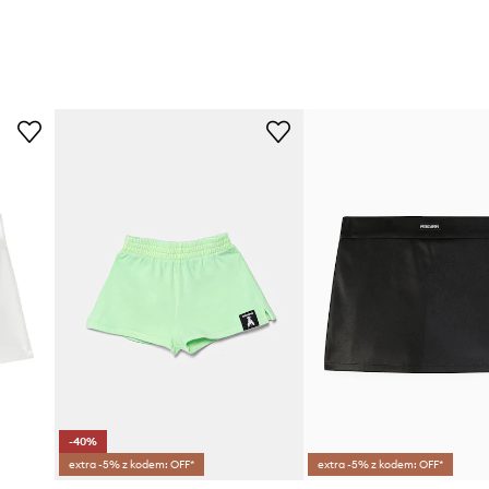
-40%
extra -5% z kodem: OFF*
extra -5% z kodem: OFF*