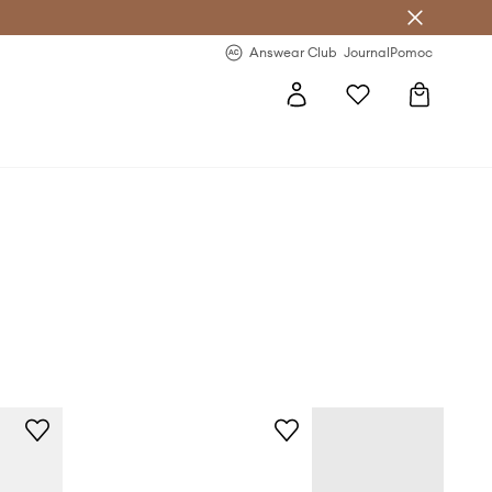
letter >
Regularne nowości >
Answear Club
Journal
Pomoc