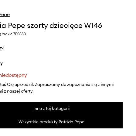
 Pepe
zia Pepe szorty dziecięce W146
 gładkie 7P0383
zł
ły
niedostępny
ktoś Cię uprzedził. Zapraszamy do zapoznania się z innymi
 z naszej oferty.
Inne z tej kategorii
Wszystkie produkty Patrizia Pepe