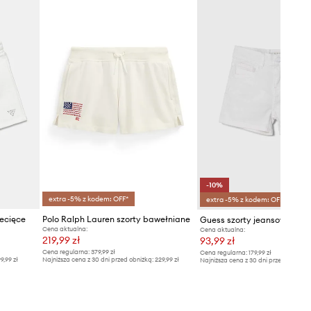
-10%
extra -5% z kodem: OFF*
extra -5% z kodem: OFF*
ecięce
Polo Ralph Lauren szorty bawełniane
Guess szorty jeansowe dzie
Cena aktualna:
Cena aktualna:
219,99 zł
93,99 zł
Cena regularna:
379,99 zł
Cena regularna:
179,99 zł
9,99 zł
Najniższa cena z 30 dni przed obniżką:
229,99 zł
Najniższa cena z 30 dni przed obniżką