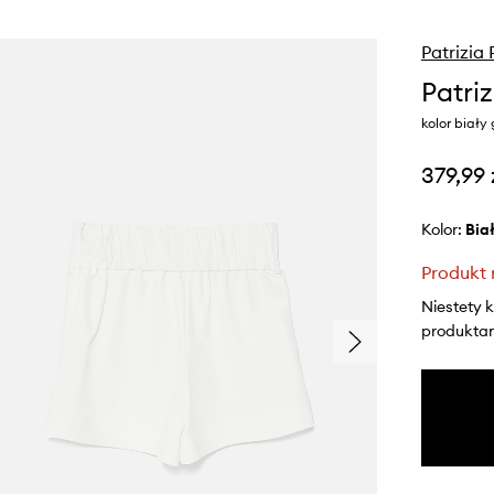
Patrizia
Patri
kolor biały
379,99 
Kolor:
bia
Produkt 
Niestety 
produktami