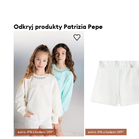
Odkryj produkty Patrizia Pepe
extra -5% z kodem: OFF*
extra -5% z kodem: OFF*