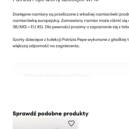
Dostępne rozmiary są przeliczone z włoskiej rozmiarówki pr
rozmiarówkę europejską. Zamawiany rozmiar może różnić się 
38/XXS = EU XS). Dla pewności prosimy o zapoznanie się z tab
Szorty dziecięce z kolekcji Patrizia Pepe wykonane z gładkiej 
większą odporność na zagniecenia.
- Prosty, nie blokujący ruchów fason.
- Elastyczna listwa w pasie.
- Cienka, nieelastyczna tkanina.
Sprawdź podobne produkty