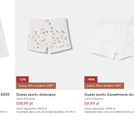
-12%
-40%
extra -5% z kodem: OFF*
extra -5% z kodem: OFF*
e A555
Guess szorty dziecięce
Guess szorty bawełniane dzi
Cena aktualna:
Cena aktualna:
109,99 zł
59,99 zł
Cena regularna:
199,99 zł
Cena regularna:
199,99 zł
9,99 zł
Najniższa cena z 30 dni przed obniżką:
124,99 zł
Najniższa cena z 30 dni przed obniżką:
9