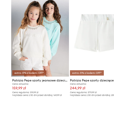
extra -5% z kodem: OFF*
extra -5% z kodem: OFF*
Patrizia Pepe szorty jeansowe dziecięce CA52
Patrizia Pepe szorty dziecięc
Cena aktualna:
Cena aktualna:
159,99 zł
244,99 zł
Cena regularna:
319,99 zł
Cena regularna:
379,99 zł
Najniższa cena z 30 dni przed obniżką:
169,99 zł
Najniższa cena z 30 dni przed obniżką:
25