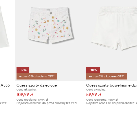
-12%
-40%
extra -5% z kodem: OFF*
extra -5% z kodem: OFF*
e A555
Guess szorty dziecięce
Guess szorty bawełniane dzi
Cena aktualna:
Cena aktualna:
109,99 zł
59,99 zł
Cena regularna:
199,99 zł
Cena regularna:
199,99 zł
9,99 zł
Najniższa cena z 30 dni przed obniżką:
124,99 zł
Najniższa cena z 30 dni przed obniżką:
9