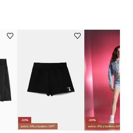
-50%
-50%
extra -5% z kodem: OFF*
extra -5% z kodem: OFF*