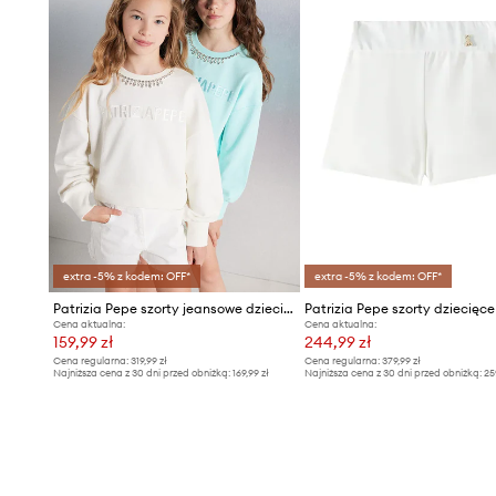
extra -5% z kodem: OFF*
extra -5% z kodem: OFF*
Patrizia Pepe szorty jeansowe dziecięce CA52
Patrizia Pepe szorty dziecięc
Cena aktualna:
Cena aktualna:
159,99 zł
244,99 zł
Cena regularna:
319,99 zł
Cena regularna:
379,99 zł
Najniższa cena z 30 dni przed obniżką:
169,99 zł
Najniższa cena z 30 dni przed obniżką:
25