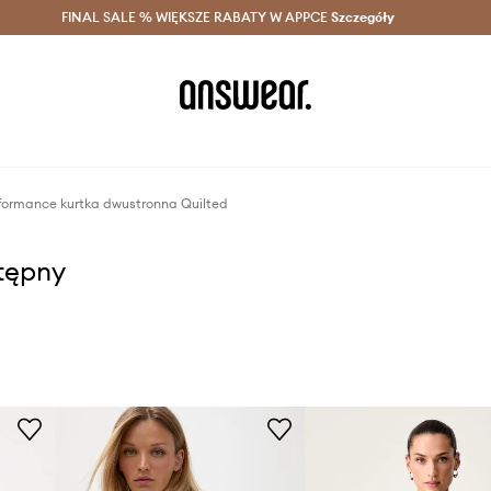
szczędzaj z Answear Club >
FINAL SALE % WIĘKSZE RABATY W APPCE
Dostawa nawet w 24h >
Szczegóły
News
formance kurtka dwustronna Quilted
stępny