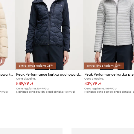
extra -5% z kodem: OFF*
extra -5% z kodem: OFF*
Peak Performance kurtka puchowa Frost
Peak Performance kurtka puchowa damska Helium Down
Cena aktualna:
Cena aktualna:
889,99 zł
839,99 zł
Cena regularna:
1049,90 zł
Cena regularna:
1099,90 zł
99,90 zł
Najniższa cena z 30 dni przed obniżką:
939,99 zł
Najniższa cena z 30 dni przed obniżką:
8