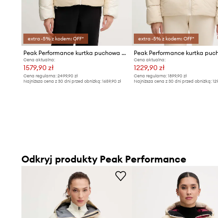
extra -5% z kodem: OFF*
extra -5% z kodem: OFF*
Peak Performance kurtka puchowa HELIUM
Cena aktualna:
Cena aktualna:
1579,90 zł
1229,90 zł
Cena regularna:
2499,90 zł
Cena regularna:
1899,90 zł
Najniższa cena z 30 dni przed obniżką:
1659,90 zł
Najniższa cena z 30 dni przed obniżką:
12
Odkryj produkty Peak Performance