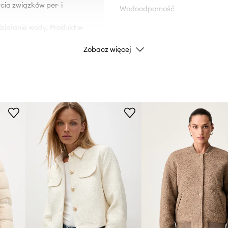
ia związków per- i
Wodoodporność
iałanie wody. Produkt w
ala na większy komfort
Zobacz więcej
ie gwarantuje jednak
DANE PRODUKTU
Kod producenta
ości.
Kolor
Marka
Pea
Producent
ID Produktu