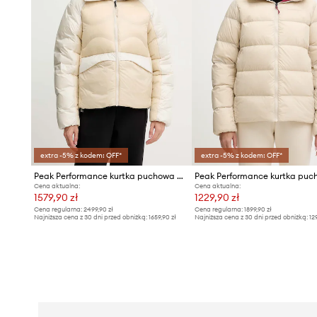
extra -5% z kodem: OFF*
extra -5% z kodem: OFF*
Peak Performance kurtka puchowa HELIUM
Cena aktualna:
Cena aktualna:
1579,90 zł
1229,90 zł
Cena regularna:
2499,90 zł
Cena regularna:
1899,90 zł
Najniższa cena z 30 dni przed obniżką:
1659,90 zł
Najniższa cena z 30 dni przed obniżką:
12