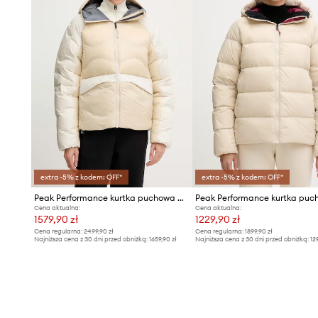
extra -5% z kodem: OFF*
extra -5% z kodem: OFF*
Peak Performance kurtka puchowa HELIUM
Cena aktualna:
Cena aktualna:
1579,90 zł
1229,90 zł
Cena regularna:
2499,90 zł
Cena regularna:
1899,90 zł
Najniższa cena z 30 dni przed obniżką:
1659,90 zł
Najniższa cena z 30 dni przed obniżką:
12