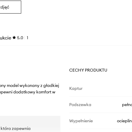
zdjęć
ukcie
5.0
1
CECHY PRODUKTU
lony model wykonany z gładkiej
Kaptur
zapewni dodatkowy komfort w
Podszewka
pełn
Wypełnienie
ociepli
, która zapewnia