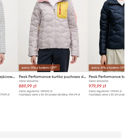
extra -5% z kodem: OFF*
extra -5% z kodem: OFF*
Peak Performance kurtka przejściowa damska Monolight Liner
Peak Performance kurtka puchowa damska Helium Utility
Cena aktualna:
Cena aktualna:
889,99 zł
979,99 zł
Cena regularna:
1399,90 zł
Cena regularna:
1199,90 zł
79,99 zł
Najniższa cena z 30 dni przed obniżką:
934,99 zł
Najniższa cena z 30 dni przed obniżką