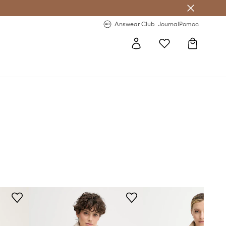
letter >
Regularne nowości >
Answear Club
Journal
Pomoc