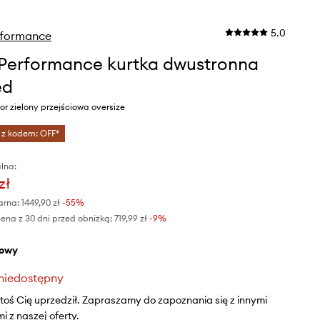
5.0
rformance
Performance kurtka dwustronna
ed
r zielony przejściowa oversize
 z kodem: OFF*
lna:
zł
arna:
1449,90 zł
-55%
ena z 30 dni przed obniżką:
719,99 zł
 -9%
żowy
niedostępny
ktoś Cię uprzedził. Zapraszamy do zapoznania się z innymi
 z naszej oferty.