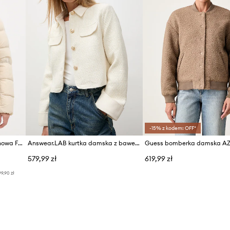
-15% z kodem: OFF*
Peak Performance kurtka puchowa Frost
Answear.LAB kurtka damska z bawełną
Guess bomberka damska A
579,99 zł
619,99 zł
99,90 zł