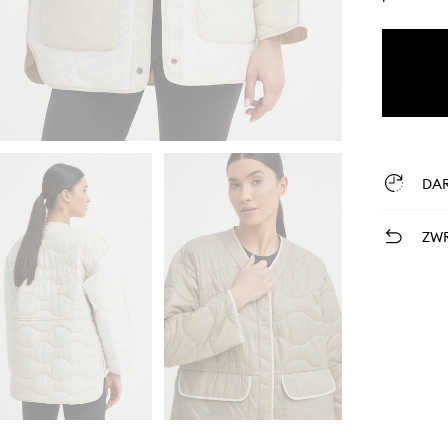
DA
ZWR