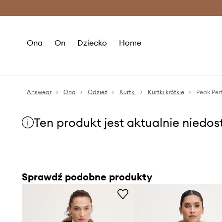
Premium Fashion Benefits >
O
Ona
On
Dziecko
Home
Answear
Ona
Odzież
Kurtki
Kurtki krótkie
Peak Per
Ten produkt jest aktualnie niedo
Sprawdź podobne produkty