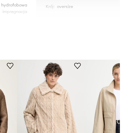
hydrofobowa
Krój
:
oversize
impregnacja
G79736
beżowy
k Performance