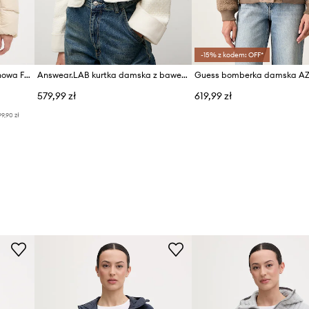
-15% z kodem: OFF*
Peak Performance kurtka puchowa Frost
Answear.LAB kurtka damska z bawełną
Guess bomberka damska A
579,99 zł
619,99 zł
99,90 zł