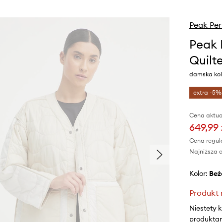
Peak Pe
Peak 
Quilt
damska kolo
extra -5%
Cena aktua
649,99 
Cena regul
Najniższa c
Kolor:
be
Produkt 
Niestety 
produktami