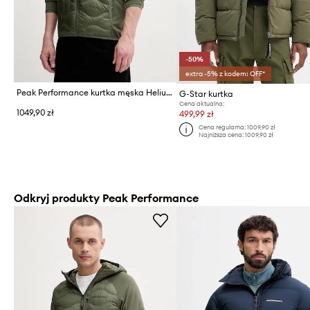
-50%
extra -5% z kodem: OFF*
Peak Performance kurtka męska Helium Down
G-Star kurtka
Cena aktualna:
1049,90 zł
499,99 zł
Cena regularna:
1009,90 zł
Najniższa cena:
1009,90 zł
Odkryj produkty Peak Performance