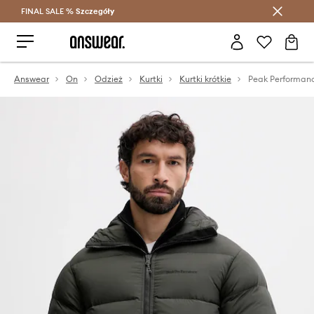
FINAL SALE %
Szczegóły
Oszczędzaj z Answear Club >
Answear
On
Odzież
Kurtki
Kurtki krótkie