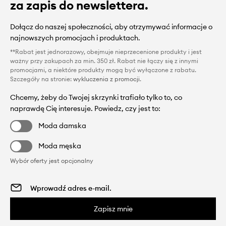
za zapis do newslettera.
Dołącz do naszej społeczności, aby otrzymywać informacje o
najnowszych promocjach i produktach.
**Rabat jest jednorazowy, obejmuje nieprzecenione produkty i jest
ważny przy zakupach za min. 350 zł. Rabat nie łączy się z innymi
promocjami, a niektóre produkty mogą być wyłączone z rabatu.
Szczegóły na stronie:
wykluczenia z promocji
.
Chcemy, żeby do Twojej skrzynki trafiało tylko to, co
naprawdę Cię interesuje. Powiedz, czy jest to:
Moda damska
Moda męska
Wybór oferty jest opcjonalny
Zapisz mnie