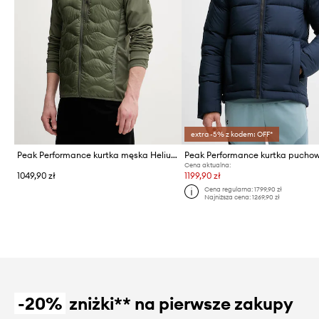
extra -5% z kodem: OFF*
Peak Performance kurtka męska Helium Down
Cena aktualna:
1049,90 zł
1199,90 zł
Cena regularna:
1799,90 zł
Najniższa cena:
1269,90 zł
-20%
zniżki** na pierwsze zakupy