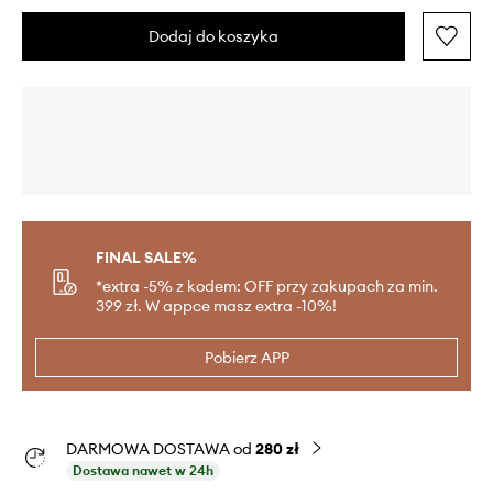
Dodaj do koszyka
FINAL SALE%
*extra -5% z kodem: OFF przy zakupach za min.
399 zł. W appce masz extra -10%!
Pobierz APP
DARMOWA DOSTAWA od
280 zł
Dostawa nawet w 24h