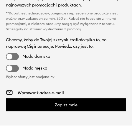
najnowszych promocjach i produktach.
**Rabat jest jednorazowy, obejmuje nieprzecenione produkty i jest
ważny przy zakupach za min. 350 zł. Rabat nie łączy się z innymi
promocjami, a niektóre produkty mogą być wyłączone z rabatu.
Szczegóły na stronie:
wykluczenia z promocji
.
Chcemy, żeby do Twojej skrzynki trafiało tylko to, co
naprawdę Cię interesuje. Powiedz, czy jest to:
Moda damska
Moda męska
Wybór oferty jest opcjonalny
Zapisz mnie