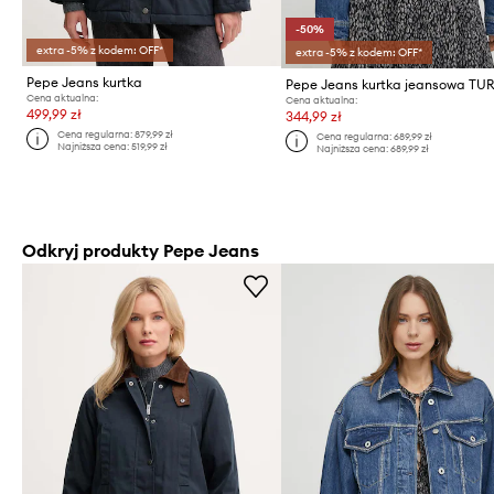
-50%
extra -5% z kodem: OFF*
extra -5% z kodem: OFF*
Pepe Jeans kurtka
Cena aktualna:
Cena aktualna:
499,99 zł
344,99 zł
Cena regularna:
879,99 zł
Cena regularna:
689,99 zł
Najniższa cena:
519,99 zł
Najniższa cena:
689,99 zł
Odkryj produkty Pepe Jeans