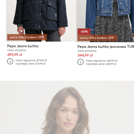
-50%
extra -5% z kodem: OFF*
extra -5% z kodem: OFF*
Pepe Jeans kurtka
Cena aktualna:
Cena aktualna:
499,99 zł
344,99 zł
Cena regularna:
879,99 zł
Cena regularna:
689,99 zł
Najniższa cena:
519,99 zł
Najniższa cena:
689,99 zł