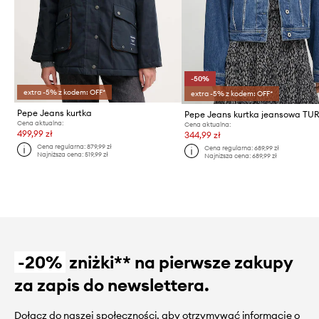
-50%
extra -5% z kodem: OFF*
extra -5% z kodem: OFF*
Pepe Jeans kurtka
Cena aktualna:
Cena aktualna:
499,99 zł
344,99 zł
Cena regularna:
879,99 zł
Cena regularna:
689,99 zł
Najniższa cena:
519,99 zł
Najniższa cena:
689,99 zł
-20%
zniżki** na pierwsze zakupy
za zapis do newslettera.
Dołącz do naszej społeczności, aby otrzymywać informacje o