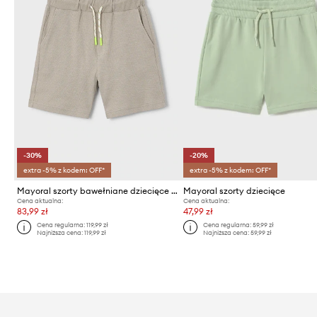
-30%
-20%
extra -5% z kodem: OFF*
extra -5% z kodem: OFF*
Mayoral szorty bawełniane dziecięce Boston by Mayoral
Mayoral szorty dziecięce
Cena aktualna:
Cena aktualna:
83,99 zł
47,99 zł
Cena regularna:
119,99 zł
Cena regularna:
59,99 zł
Najniższa cena:
119,99 zł
Najniższa cena:
59,99 zł