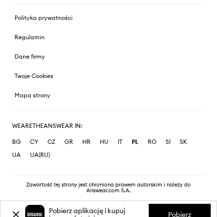
Polityka prywatności
Regulamin
Dane firmy
Twoje Cookies
Mapa strony
WEARETHEANSWEAR IN:
BG
CY
CZ
GR
HR
HU
IT
PL
RO
SI
SK
UA
UA(RU)
Zawartość tej strony jest chroniona prawem autorskim i należy do
Answear.com S.A.
Pobierz aplikację i kupuj
Pobierz