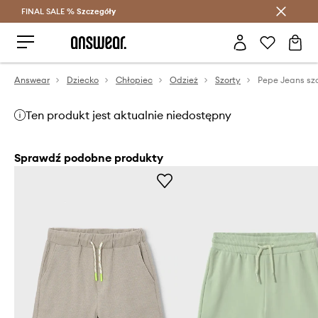
FINAL SALE %
Szczegóły
Oszczędzaj z Answear Club >
Answear
Dziecko
Chłopiec
Odzież
Szorty
Ten produkt jest aktualnie niedostępny
Sprawdź podobne produkty