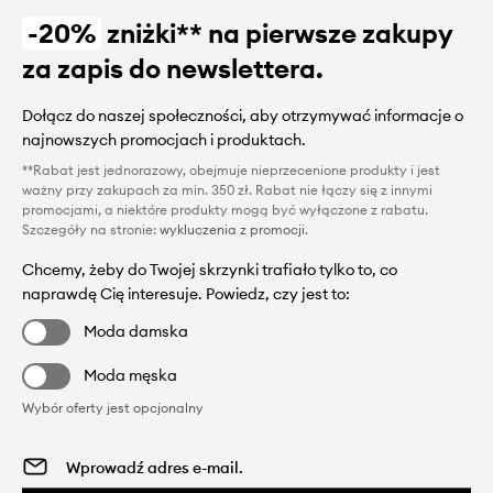
-20%
zniżki** na pierwsze zakupy
za zapis do newslettera.
Dołącz do naszej społeczności, aby otrzymywać informacje o
najnowszych promocjach i produktach.
**Rabat jest jednorazowy, obejmuje nieprzecenione produkty i jest
ważny przy zakupach za min. 350 zł. Rabat nie łączy się z innymi
promocjami, a niektóre produkty mogą być wyłączone z rabatu.
Szczegóły na stronie:
wykluczenia z promocji
.
Chcemy, żeby do Twojej skrzynki trafiało tylko to, co
naprawdę Cię interesuje. Powiedz, czy jest to:
Moda damska
Moda męska
Wybór oferty jest opcjonalny