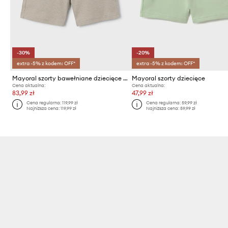
-30%
-20%
extra -5% z kodem: OFF*
extra -5% z kodem: OFF*
Mayoral szorty bawełniane dziecięce Boston by Mayoral
Mayoral szorty dziecięce
Cena aktualna:
Cena aktualna:
83,99 zł
47,99 zł
Cena regularna:
119,99 zł
Cena regularna:
59,99 zł
Najniższa cena:
119,99 zł
Najniższa cena:
59,99 zł