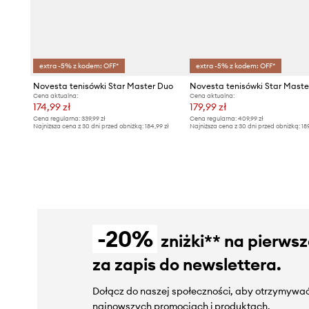
extra -5% z kodem: OFF*
extra -5% z kodem: OFF*
Novesta tenisówki Star Master Duo
Cena aktualna:
Cena aktualna:
174,99 zł
179,99 zł
Cena regularna:
339,99 zł
Cena regularna:
409,99 zł
Najniższa cena z 30 dni przed obniżką:
184,99 zł
Najniższa cena z 30 dni przed obniżką:
18
-20%
zniżki** na pierws
za zapis do newslettera.
Dołącz do naszej społeczności, aby otrzymywać
najnowszych promocjach i produktach.