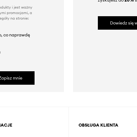
zyskujesz do
20%
s
dukty i jest ważny
nnymi promocjami, a
góły na stronie:
Dowiedz się w
to, co naprawdę
a
Zapisz mnie
MACJE
OBSŁUGA KLIENTA