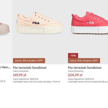
-10%
extra -5% z kodem: OFF*
extra -5% z kodem: OFF*
Novesta tenisówki Star Master Hemp
Fila tenisówki Sandblast
Fila tenisówki Sandblast
Cena aktualna:
Cena aktualna:
169,99 zł
224,99 zł
Cena regularna:
359,99 zł
Cena regularna:
409,99 zł
9,99 zł
Najniższa cena z 30 dni przed obniżką:
179,99 zł
Najniższa cena z 30 dni przed obniżką:
2