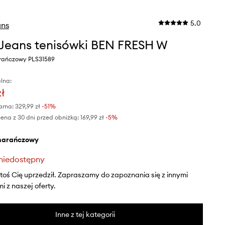
5.0
ans
Jeans tenisówki BEN FRESH W
rańczowy PLS31589
lna:
zł
arna:
329,99 zł
-51%
ena z 30 dni przed obniżką:
169,99 zł
 -5%
marańczowy
niedostępny
ktoś Cię uprzedził. Zapraszamy do zapoznania się z innymi
 z naszej oferty.
Inne z tej kategorii