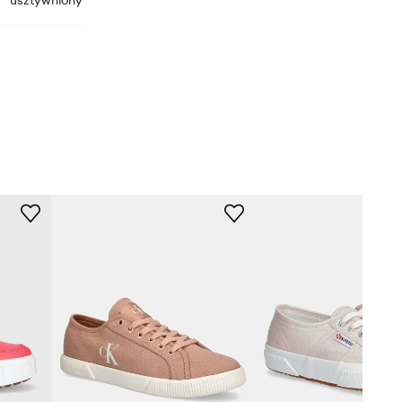
usztywniony
PLS31589
omarańczowy
Pepe Jeans