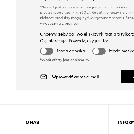
**Rabat jest jednorazowy, obejmuje nieprzecenione pro
przy zakupach za min. 350 zł. Rabat nie łączy się z i
niektóre produkty mogą być wyłączone z rabatu. Szcze
wykluczenia z promocji
.
Chcemy, żeby do Twojej skrzynki trafiało tylko 
Cię interesuje. Powiedz, czy jest to:
Moda damska
Moda męsk
Wybór oferty jest opcjonalny
O NAS
INFOR