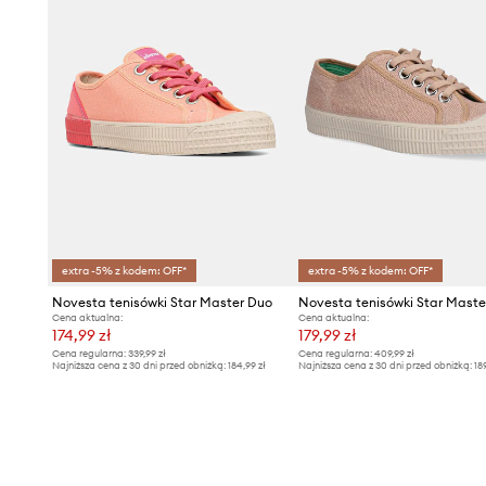
extra -5% z kodem: OFF*
extra -5% z kodem: OFF*
Novesta tenisówki Star Master Duo
Cena aktualna:
Cena aktualna:
174,99 zł
179,99 zł
Cena regularna:
339,99 zł
Cena regularna:
409,99 zł
Najniższa cena z 30 dni przed obniżką:
184,99 zł
Najniższa cena z 30 dni przed obniżką:
18