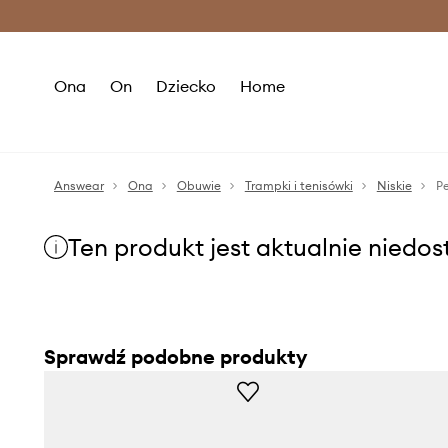
Premium Fashion Benefits >
O
Ona
On
Dziecko
Home
Answear
Ona
Obuwie
Trampki i tenisówki
Niskie
P
Ten produkt jest aktualnie niedo
Sprawdź podobne produkty