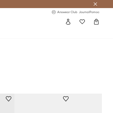
letter >
Regularne nowości >
Answear Club
Journal
Pomoc