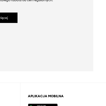
tałego rabatu od cen regularnych.
ięcej
APLIKACJA MOBILNA