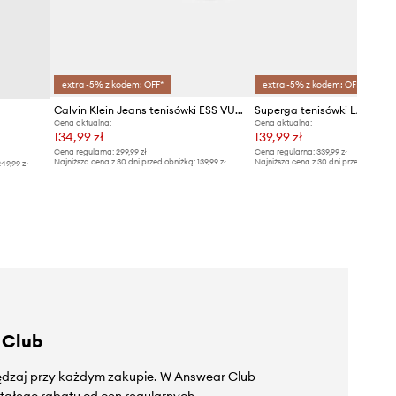
extra -5% z kodem: OFF*
extra -5% z kodem: OFF*
Calvin Klein Jeans tenisówki ESS VULC LOW CV MG WN
Superga tenisówki LAMEW
Cena aktualna:
Cena aktualna:
134,99 zł
139,99 zł
Cena regularna:
299,99 zł
Cena regularna:
339,99 zł
Najniższa cena z 30 dni przed obniżką:
139,99 zł
Najniższa cena z 30 dni przed obniżką
49,99 zł
 Club
zędzaj przy każdym zakupie. W Answear Club