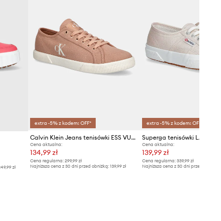
extra -5% z kodem: OFF*
extra -5% z kodem: OFF*
Calvin Klein Jeans tenisówki ESS VULC LOW CV MG WN
Superga tenisówki LAMEW
Cena aktualna:
Cena aktualna:
134,99 zł
139,99 zł
Cena regularna:
299,99 zł
Cena regularna:
339,99 zł
Najniższa cena z 30 dni przed obniżką:
139,99 zł
Najniższa cena z 30 dni przed obniżką
49,99 zł