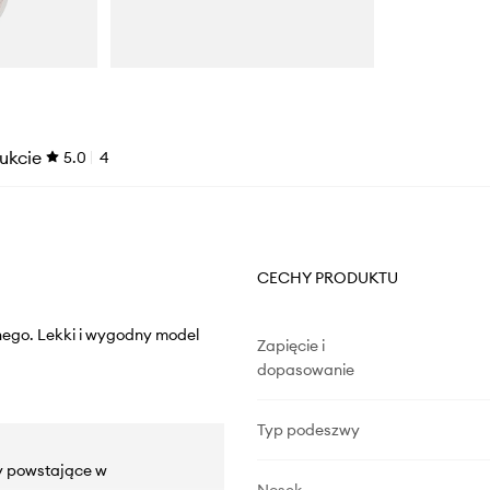
ukcie
5.0
4
CECHY PRODUKTU
nego. Lekki i wygodny model
Zapięcie i
dopasowanie
Typ podeszwy
by powstające w