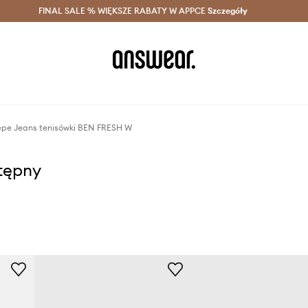
szczędzaj z Answear Club >
FINAL SALE % WIĘKSZE RABATY W APPCE
Dostawa nawet w 24h >
Szczegóły
News
epe Jeans tenisówki BEN FRESH W
stępny