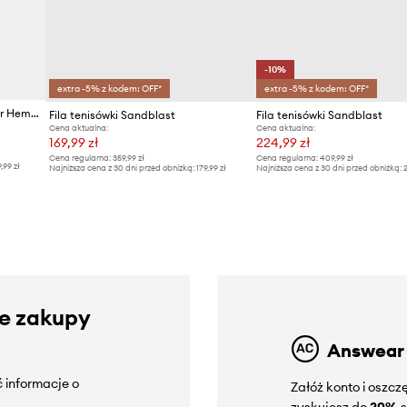
-10%
extra -5% z kodem: OFF*
extra -5% z kodem: OFF*
Novesta tenisówki Star Master Hemp
Fila tenisówki Sandblast
Fila tenisówki Sandblast
Cena aktualna:
Cena aktualna:
169,99 zł
224,99 zł
Cena regularna:
359,99 zł
Cena regularna:
409,99 zł
9,99 zł
Najniższa cena z 30 dni przed obniżką:
179,99 zł
Najniższa cena z 30 dni przed obniżką:
2
ze zakupy
Answear
 informacje o
Załóż konto i oszc