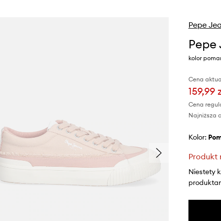
Pepe Je
Pepe 
kolor poma
Cena aktua
159,99 
Cena regul
Najniższa c
Kolor:
po
Produkt 
Niestety 
produktami