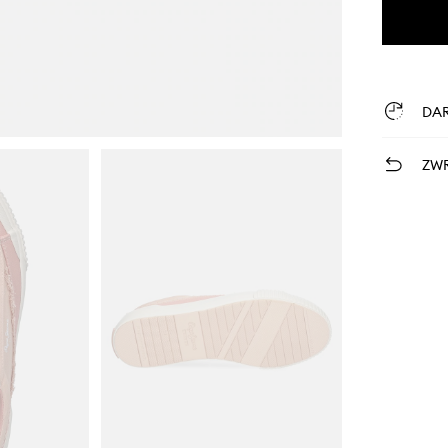
DA
ZWR