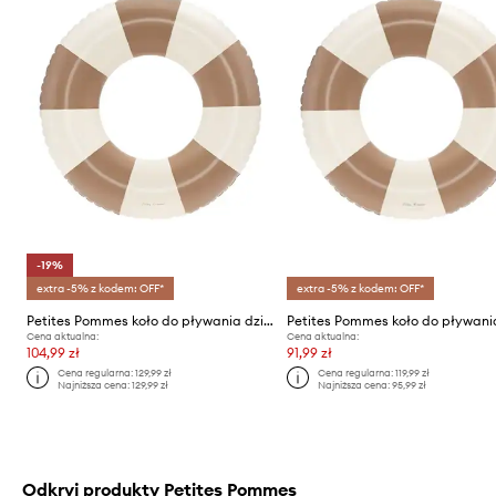
-19%
extra -5% z kodem: OFF*
extra -5% z kodem: OFF*
Petites Pommes koło do pływania dziecięce ANNA 60CM
Cena aktualna:
Cena aktualna:
104,99 zł
91,99 zł
Cena regularna:
129,99 zł
Cena regularna:
119,99 zł
Najniższa cena:
129,99 zł
Najniższa cena:
95,99 zł
Odkryj produkty Petites Pommes