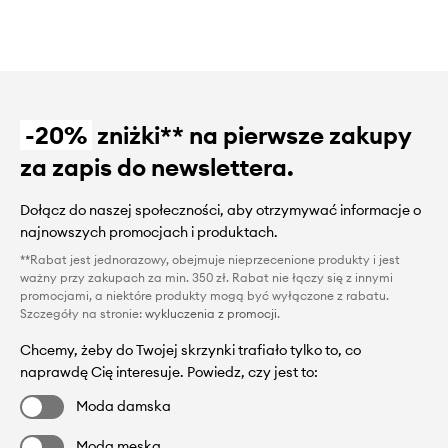
-20%
zniżki** na pierwsze zakupy
za zapis do newslettera.
Dołącz do naszej społeczności, aby otrzymywać informacje o
najnowszych promocjach i produktach.
**Rabat jest jednorazowy, obejmuje nieprzecenione produkty i jest
ważny przy zakupach za min. 350 zł. Rabat nie łączy się z innymi
promocjami, a niektóre produkty mogą być wyłączone z rabatu.
Szczegóły na stronie:
wykluczenia z promocji
.
Chcemy, żeby do Twojej skrzynki trafiało tylko to, co
naprawdę Cię interesuje. Powiedz, czy jest to:
Moda damska
Moda męska