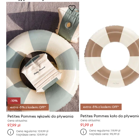
-10%
extra -5% z kodem: OFF*
extra -5% z kodem: OFF*
Petites Pommes rękawki do pływania
Cena aktualna:
Cena aktualna:
91,99 zł
97,99 zł
Cena regularna:
119,99 zł
Cena regularna:
109,99 zł
Najniższa cena:
95,99 zł
Najniższa cena:
109,99 zł