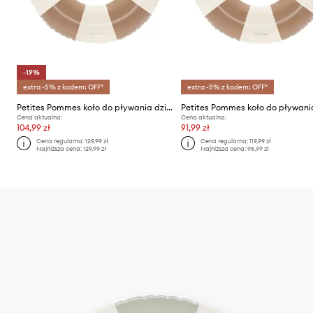
-19%
extra -5% z kodem: OFF*
extra -5% z kodem: OFF*
Petites Pommes koło do pływania dziecięce ANNA 60CM
Cena aktualna:
Cena aktualna:
104,99 zł
91,99 zł
Cena regularna:
129,99 zł
Cena regularna:
119,99 zł
Najniższa cena:
129,99 zł
Najniższa cena:
95,99 zł