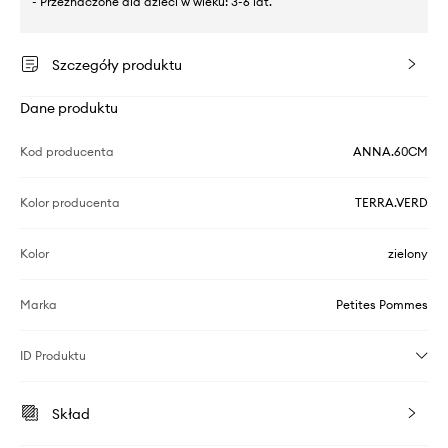
- Przeznaczone dla dzieci w wieku: 3-6 lat.
Szczegóły produktu
Dane produktu
Kod producenta
ANNA.60CM
Kolor producenta
TERRA.VERD
Kolor
zielony
Marka
Petites Pommes
ID Produktu
Skład