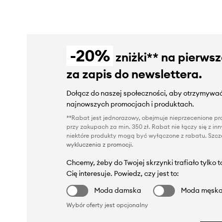
-20%
zniżki** na pierws
za zapis do newslettera.
Dołącz do naszej społeczności, aby otrzymywać
najnowszych promocjach i produktach.
**Rabat jest jednorazowy, obejmuje nieprzecenione pro
przy zakupach za min. 350 zł. Rabat nie łączy się z i
niektóre produkty mogą być wyłączone z rabatu. Szcze
wykluczenia z promocji
.
Chcemy, żeby do Twojej skrzynki trafiało tylko 
Cię interesuje. Powiedz, czy jest to:
Moda damska
Moda męsk
Wybór oferty jest opcjonalny