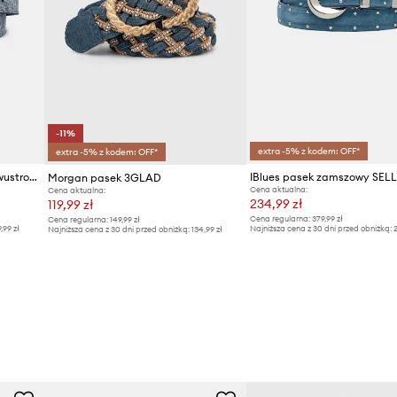
-11%
extra -5% z kodem: OFF*
extra -5% z kodem: OFF*
Karl Lagerfeld Jeans pasek dwustronny
IBlues pasek zamszowy SEL
Morgan pasek 3GLAD
Cena aktualna:
Cena aktualna:
234,99 zł
119,99 zł
Cena regularna:
379,99 zł
Cena regularna:
149,99 zł
9,99 zł
Najniższa cena z 30 dni przed obniżką:
2
Najniższa cena z 30 dni przed obniżką:
134,99 zł