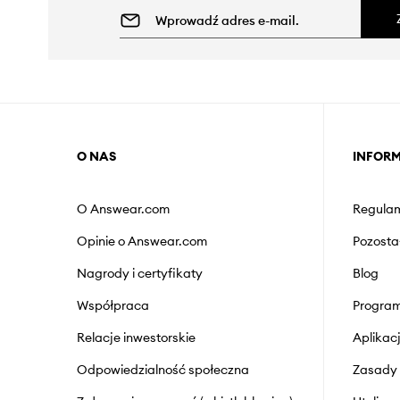
O NAS
INFOR
O Answear.com
Regulam
Opinie o Answear.com
Pozosta
Nagrody i certyfikaty
Blog
Współpraca
Program
Relacje inwestorskie
Aplika
Odpowiedzialność społeczna
Zasady 