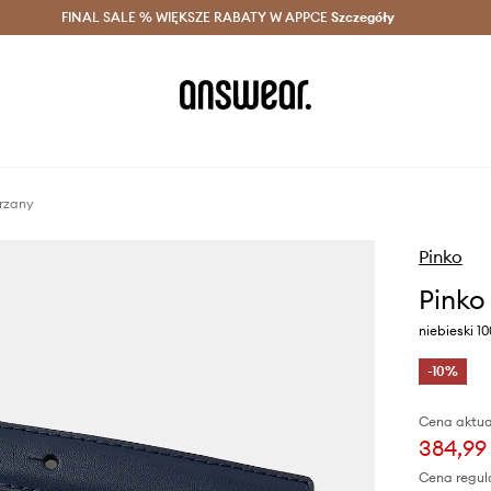
szczędzaj z Answear Club >
FINAL SALE % WIĘKSZE RABATY W APPCE
Dostawa nawet w 24h >
Szczegóły
News
rzany
Pinko
Pinko
niebieski 1
-10%
Cena aktua
384,99 
Cena regul