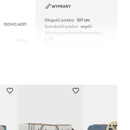
WYMIARY
Długość paska
:
107 cm
100143.A0F1
Szerokość paska
:
wąski
Wymiary podane dla rozmiaru
:
S, M
G08Q
Szerokość paska (cm)
:
2 cm
Całkowita długość paska
:
107
niebieski
cm
Rozmiary prezentowane w sklepie
Pinko
zostały przeliczone na standardową,
europejską tabelę rozmiarową. Na
metce dostarczonego produktu
znajduje się oryginalne oznaczenie
producenta.