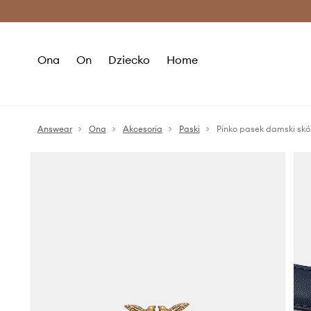
Premium Fashion Benefits >
O
Ona
On
Dziecko
Home
Answear
Ona
Akcesoria
Paski
Pinko pasek damski skó