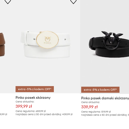
extra -5% z kodem: OFF*
extra -5% z kodem: OFF*
Pinko pasek skórzany
Pinko pasek damski skórzan
Cena aktualna:
Cena aktualna:
399,99 zł
339,99 zł
Cena regularna:
659,99 zł
Cena regularna:
519,99 zł
9,99 zł
Najniższa cena z 30 dni przed obniżką:
439,99 zł
Najniższa cena z 30 dni przed obniżką:
3