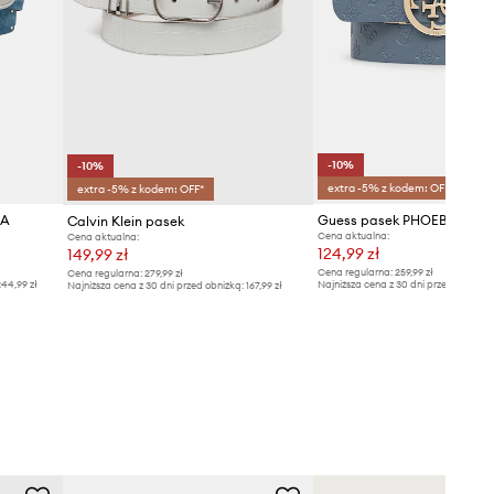
-10%
-10%
extra -5% z kodem: OFF*
extra -5% z kodem: OFF*
LA
Guess pasek PHOEBE
Calvin Klein pasek
Cena aktualna:
Cena aktualna:
124,99 zł
149,99 zł
Cena regularna:
259,99 zł
Cena regularna:
279,99 zł
44,99 zł
Najniższa cena z 30 dni przed obniżką
Najniższa cena z 30 dni przed obniżką:
167,99 zł