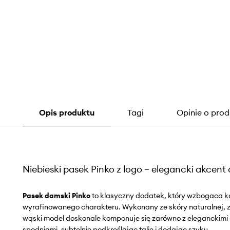
Opis produktu
Tagi
Opinie o prod
Niebieski pasek Pinko z logo – elegancki akcent d
Pasek damski Pinko
to klasyczny dodatek, który wzbogaca ka
wyrafinowanego charakteru. Wykonany ze skóry naturalnej, z 
wąski model doskonale komponuje się zarówno z eleganckimi 
spodniami, subtelnie podkreślając talię i dodając szyku.