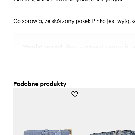
Co sprawia, że skórzany pasek Pinko jest wyjąt
Wszechstronny styl
, idealny do eleganckich zestawień i
Klamra z logo
Pinko, nadająca całości prestiżowego cha
Skóra naturalna
, co sprzyja długotrwałemu użytkowani
Podobne produkty
Wąski profil (2 cm)
, który subtelnie akcentuje talię i pasu
Długość 107 cm
, pozwalająca na swobodną regulację i 