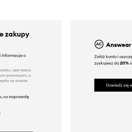
ze zakupy
Answear
 informacje o
Załóż konto i oszc
zyskujesz do
20%
s
dukty i jest ważny
nnymi promocjami, a
góły na stronie:
Dowiedz się w
to, co naprawdę
a