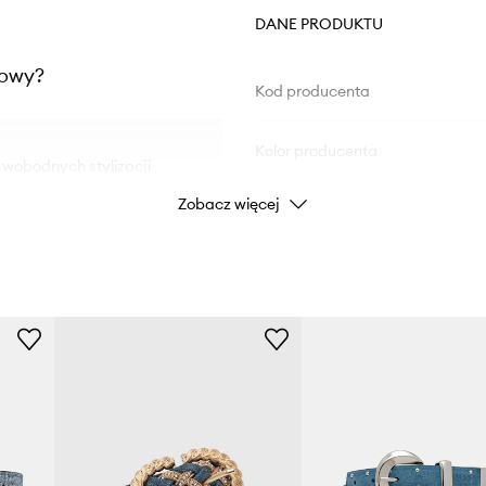
DANE PRODUKTU
kowy?
Kod producenta
Kolor producenta
 swobodnych stylizacji
Zobacz więcej
Kolor
rakteru
u
Marka
je do wielu szlufek
Producent
idealne dopasowanie
ID Produktu