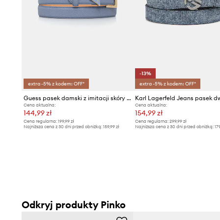
-13%
extra -5% z kodem: OFF*
extra -5% z kodem: OFF*
Guess pasek damski z imitacji skóry NOELLE
Cena aktualna:
Cena aktualna:
144,99 zł
154,99 zł
Cena regularna:
199,99 zł
Cena regularna:
299,99 zł
Najniższa cena z 30 dni przed obniżką:
159,99 zł
Najniższa cena z 30 dni przed obniżką:
17
Odkryj produkty Pinko