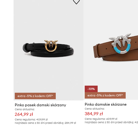
-10%
extra -5% z kodem: OFF*
extra -5% z kodem: OFF*
Pinko damskie skórzane
Pinko pasek damski skórzany
Cena aktualna:
Cena aktualna:
384,99 zł
264,99 zł
Cena regularna:
609,99 zł
Cena regularna:
409,99 zł
Najniższa cena z 30 dni przed obniżką:
42
Najniższa cena z 30 dni przed obniżką:
284,99 zł