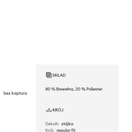
SKŁAD
80 % Bawełna, 20 % Poliester
bez kaptura
KRÓJ
Dekolt
:
stójka
Krój
:
regular fit