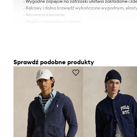
- Wygodne zapięcie na zatrzaski ułatwia zakładanie i z
- Rękawy i dolna krawędź wykończone wygodnym, elas
- Wsuwane kieszenie.
- Model z naszywką na piersi.
Sprawdź podobne produkty