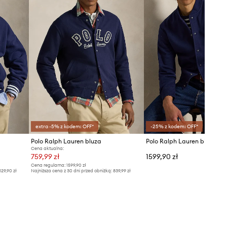
extra -5% z kodem: OFF*
-25% z kodem: OFF*
Polo Ralph Lauren bluza
Cena aktualna:
759,99 zł
1599,90 zł
Cena regularna:
1599,90 zł
129,90 zł
Najniższa cena z 30 dni przed obniżką:
839,99 zł