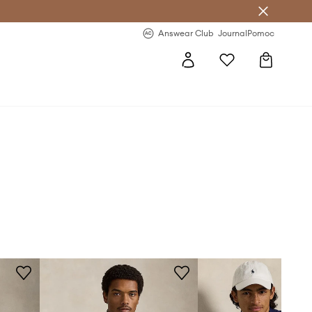
letter >
Regularne nowości >
Answear Club
Journal
Pomoc