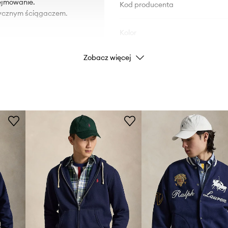
dejmowanie.
Kod producenta
tycznym ściągaczem.
Kolor
Zobacz więcej
Marka
Pol
Producent
ID Produktu