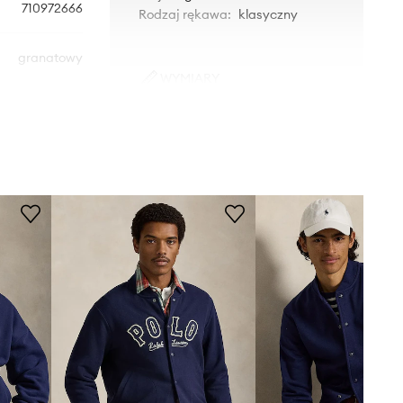
710972666
Rodzaj rękawa
:
klasyczny
granatowy
WYMIARY
o Ralph Lauren
Rozmiary prezentowane w sklepie
zostały przeliczone na standardową,
europejską tabelę rozmiarową. Na
metce dostarczonego produktu
znajduje się oryginalne oznaczenie
producenta.
Tabela rozmiarów