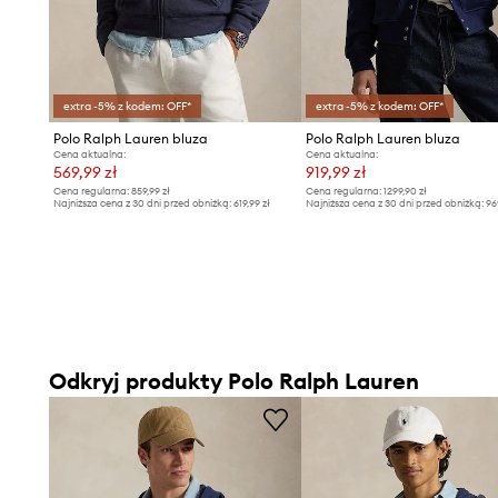
extra -5% z kodem: OFF*
extra -5% z kodem: OFF*
Polo Ralph Lauren bluza
Polo Ralph Lauren bluza
Cena aktualna:
Cena aktualna:
569,99 zł
919,99 zł
Cena regularna:
859,99 zł
Cena regularna:
1299,90 zł
Najniższa cena z 30 dni przed obniżką:
619,99 zł
Najniższa cena z 30 dni przed obniżką:
96
Odkryj produkty Polo Ralph Lauren