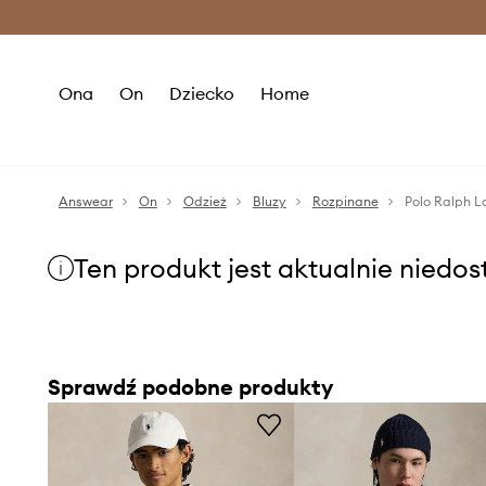
Premium Fashion Benefits >
O
Ona
On
Dziecko
Home
Answear
On
Odzież
Bluzy
Rozpinane
Polo Ralph L
Ten produkt jest aktualnie niedo
Sprawdź podobne produkty