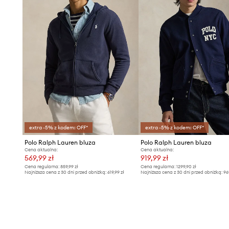
extra -5% z kodem: OFF*
extra -5% z kodem: OFF*
Polo Ralph Lauren bluza
Polo Ralph Lauren bluza
Cena aktualna:
Cena aktualna:
569,99 zł
919,99 zł
Cena regularna:
859,99 zł
Cena regularna:
1299,90 zł
Najniższa cena z 30 dni przed obniżką:
619,99 zł
Najniższa cena z 30 dni przed obniżką:
96