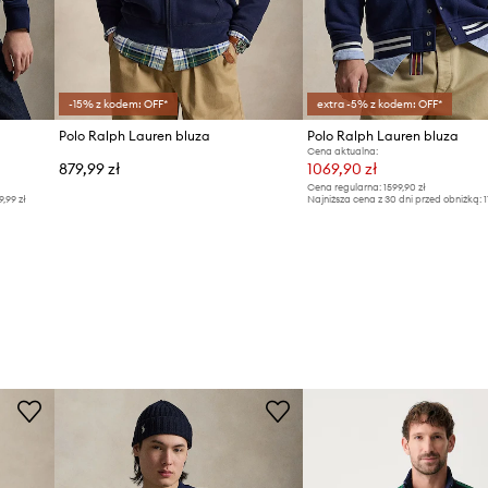
-15% z kodem: OFF*
extra -5% z kodem: OFF*
Polo Ralph Lauren bluza
Polo Ralph Lauren bluza
Cena aktualna:
879,99 zł
1069,90 zł
Cena regularna:
1599,90 zł
9,99 zł
Najniższa cena z 30 dni przed obniżką:
1