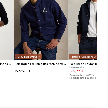
-25% z kodem: OFF*
extra -5% z kodem: OFF*
Polo Ralph Lauren bluza rozpinana męska z bawełną
Polo Ralph Lauren bluza rozpinana męska z bawełną
Polo Ralph Lauren bluza
Cena aktualna:
1599,90 zł
589,99 zł
Cena regularna:
859,99 zł
Najniższa cena z 30 dni przed obniżką