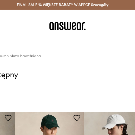
szczędzaj z Answear Club >
FINAL SALE % WIĘKSZE RABATY W APPCE
Dostawa nawet w 24h >
Szczegóły
News
auren bluza bawełniana
stępny