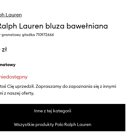
ph Lauren
Ralph Lauren bluza bawełniana
r granatowy gładka 710972666
 zł
anatowy
niedostępny
ktoś Cię uprzedził. Zapraszamy do zapoznania się z innymi
 z naszej oferty.
Inne z tej kategorii
Wszystkie produkty Polo Ralph Lauren