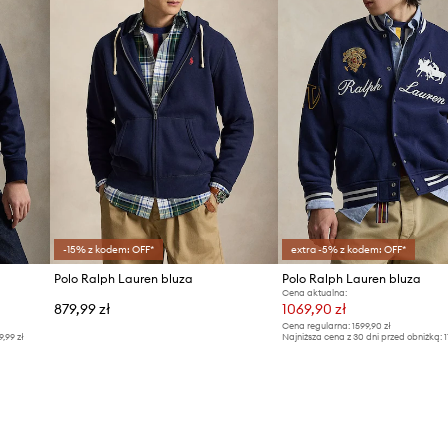
-15% z kodem: OFF*
extra -5% z kodem: OFF*
Polo Ralph Lauren bluza
Polo Ralph Lauren bluza
Cena aktualna:
879,99 zł
1069,90 zł
Cena regularna:
1599,90 zł
9,99 zł
Najniższa cena z 30 dni przed obniżką:
1