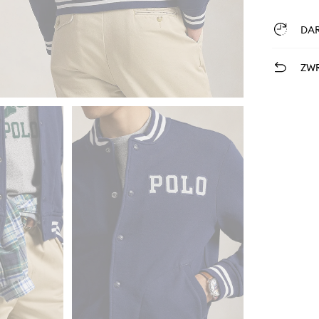
DA
ZWR