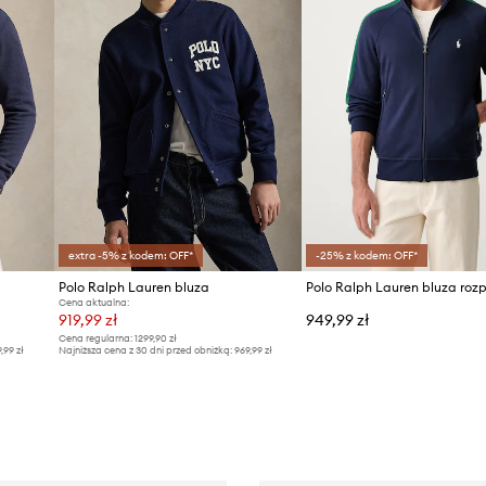
extra -5% z kodem: OFF*
-25% z kodem: OFF*
Polo Ralph Lauren bluza
Cena aktualna:
919,99 zł
949,99 zł
Cena regularna:
1299,90 zł
9,99 zł
Najniższa cena z 30 dni przed obniżką:
969,99 zł