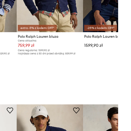
extra -5% z kodem: OFF*
-25% z kodem: OFF*
Polo Ralph Lauren bluza
Cena aktualna:
759,99 zł
1599,90 zł
Cena regularna:
1599,90 zł
129,90 zł
Najniższa cena z 30 dni przed obniżką:
839,99 zł