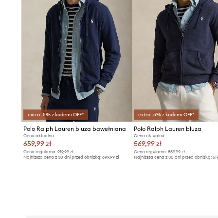
extra -5% z kodem: OFF*
extra -5% z kodem: OFF*
Polo Ralph Lauren bluza bawełniana
Polo Ralph Lauren bluza
Cena aktualna:
Cena aktualna:
659,99 zł
569,99 zł
Cena regularna:
919,99 zł
Cena regularna:
859,99 zł
Najniższa cena z 30 dni przed obniżką:
699,99 zł
Najniższa cena z 30 dni przed obniżką:
61