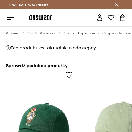
FINAL SALE %
Szczegóły
Oszczędzaj z Answear Club >
Answear
On
Akcesoria
Czapki i kapelusze
Czapki z daszkie
Ten produkt jest aktualnie niedostępny
Sprawdź podobne produkty