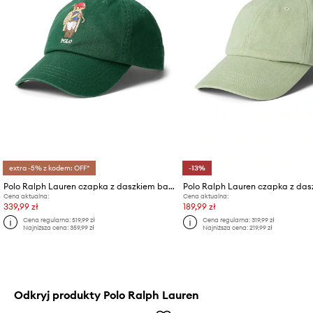
extra -5% z kodem: OFF*
-13%
Polo Ralph Lauren czapka z daszkiem bawełniana
Cena aktualna:
Cena aktualna:
339,99 zł
189,99 zł
Cena regularna:
519,99 zł
Cena regularna:
319,99 zł
Najniższa cena:
359,99 zł
Najniższa cena:
219,99 zł
Odkryj produkty Polo Ralph Lauren