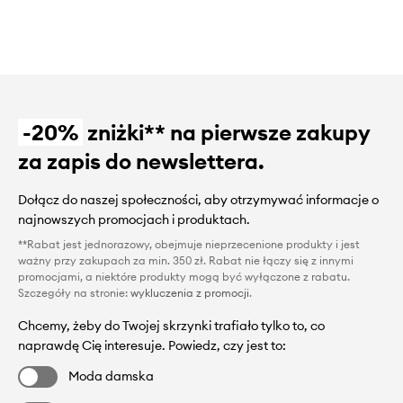
-20%
zniżki** na pierwsze zakupy
za zapis do newslettera.
Dołącz do naszej społeczności, aby otrzymywać informacje o
najnowszych promocjach i produktach.
**Rabat jest jednorazowy, obejmuje nieprzecenione produkty i jest
ważny przy zakupach za min. 350 zł. Rabat nie łączy się z innymi
promocjami, a niektóre produkty mogą być wyłączone z rabatu.
Szczegóły na stronie:
wykluczenia z promocji
.
Chcemy, żeby do Twojej skrzynki trafiało tylko to, co
naprawdę Cię interesuje. Powiedz, czy jest to:
Moda damska