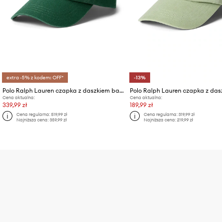
extra -5% z kodem: OFF*
-13%
Polo Ralph Lauren czapka z daszkiem bawełniana
Cena aktualna:
Cena aktualna:
339,99 zł
189,99 zł
Cena regularna:
519,99 zł
Cena regularna:
319,99 zł
Najniższa cena:
359,99 zł
Najniższa cena:
219,99 zł