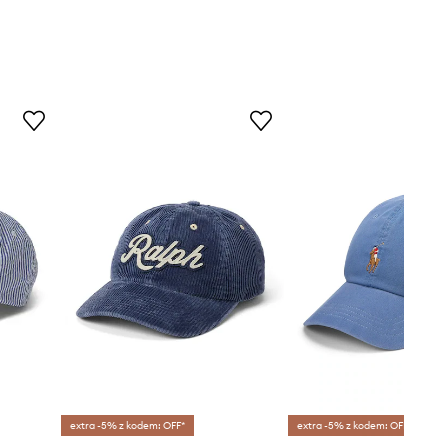
extra -5% z kodem: OFF*
extra -5% z kodem: OFF*