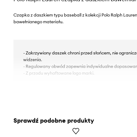
Czapka z daszkiem typu baseball z kolekcji Polo Ralph Laure
bawełnianego materiału.
- Zakrzywiony daszek chroni przed słońcem, nie ogranic
widzenia.
- Regulowany obwód zapewnia indywidualne dopasowan
- Z przodu wyhaftowane logo marki.
Sprawdź podobne produkty