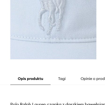
Opis produktu
Tagi
Opinie o prod
Polo Ralph Lauren czapka z daszkiem bawełnia