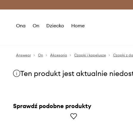
Premium Fashion Benefits >
O
Ona
On
Dziecko
Home
Answear
On
Akcesoria
Czapki i kapelusze
Czapki z d
Ten produkt jest aktualnie niedo
Sprawdź podobne produkty