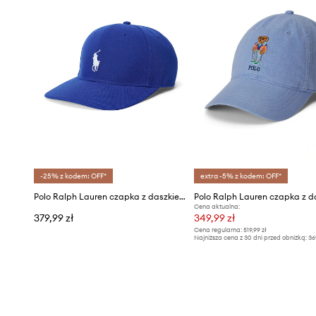
-25% z kodem: OFF*
extra -5% z kodem: OFF*
Polo Ralph Lauren czapka z daszkiem męska
Cena aktualna:
379,99 zł
349,99 zł
Cena regularna:
519,99 zł
Najniższa cena z 30 dni przed obniżką:
36