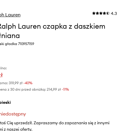
4.3
ph Lauren
Ralph Lauren czapka z daszkiem
łniana
eski gładka 710957159
lna:
zł
arna:
319,99 zł
-40%
ena z 30 dni przed obniżką:
214,99 zł
 -11%
ebieski
niedostępny
ktoś Cię uprzedził. Zapraszamy do zapoznania się z innymi
 z naszej oferty.