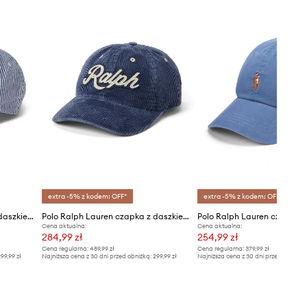
extra -5% z kodem: OFF*
extra -5% z kodem: OFF*
Polo Ralph Lauren czapka z daszkiem
Polo Ralph Lauren czapka z daszkiem bawełniana
Cena aktualna:
Cena aktualna:
284,99 zł
254,99 zł
Cena regularna:
489,99 zł
Cena regularna:
379,99 zł
99,99 zł
Najniższa cena z 30 dni przed obniżką:
299,99 zł
Najniższa cena z 30 dni przed obniżką