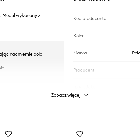
n. Model wykonany z
Kod producenta
Kolor
Marka
Pol
zając nadmiernie pola
ie.
Producent
ID Produktu
Zobacz więcej