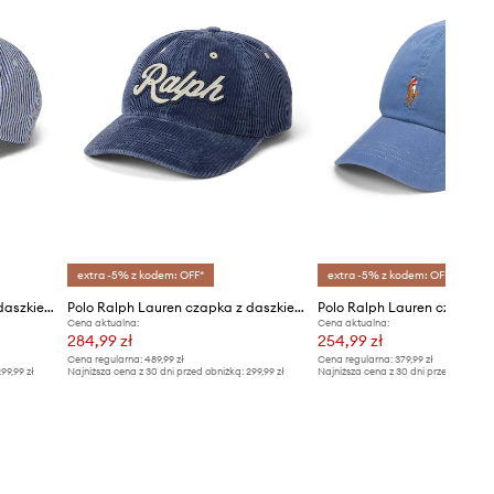
extra -5% z kodem: OFF*
extra -5% z kodem: OFF*
Polo Ralph Lauren czapka z daszkiem
Polo Ralph Lauren czapka z daszkiem bawełniana
Cena aktualna:
Cena aktualna:
284,99 zł
254,99 zł
Cena regularna:
489,99 zł
Cena regularna:
379,99 zł
99,99 zł
Najniższa cena z 30 dni przed obniżką:
299,99 zł
Najniższa cena z 30 dni przed obniżką