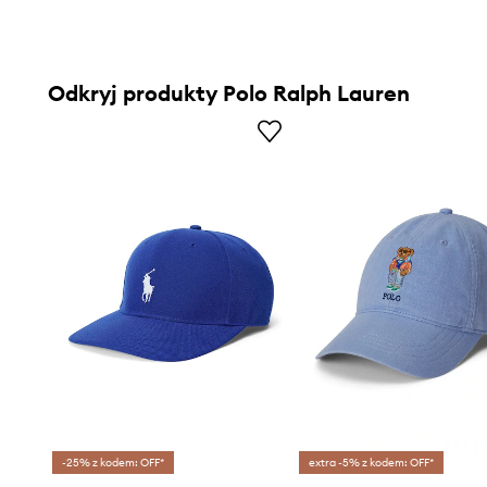
Odkryj produkty Polo Ralph Lauren
-25% z kodem: OFF*
extra -5% z kodem: OFF*