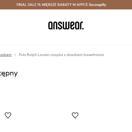
szczędzaj z Answear Club >
FINAL SALE % WIĘKSZE RABATY W APPCE
Dostawa nawet w 24h >
Szczegóły
News
aszkiem
Polo Ralph Lauren czapka z daszkiem bawełniana
stępny