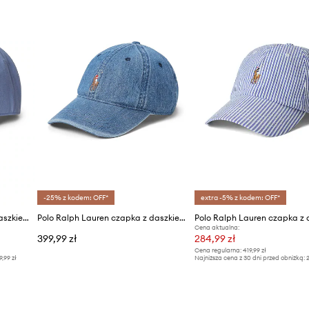
-25% z kodem: OFF*
extra -5% z kodem: OFF*
Polo Ralph Lauren czapka z daszkiem męska lniana
Polo Ralph Lauren czapka z daszkiem bawełniana
Cena aktualna:
399,99 zł
284,99 zł
Cena regularna:
419,99 zł
9,99 zł
Najniższa cena z 30 dni przed obniżką:
2