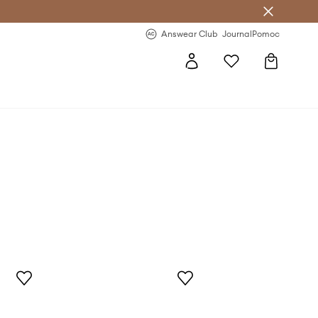
letter >
Regularne nowości >
Answear Club
Journal
Pomoc