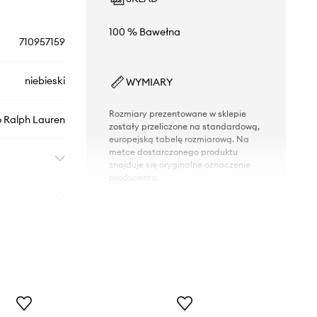
100 % Bawełna
710957159
niebieski
WYMIARY
Rozmiary prezentowane w sklepie
o Ralph Lauren
zostały przeliczone na standardową,
europejską tabelę rozmiarową. Na
metce dostarczonego produktu
znajduje się oryginalne oznaczenie
producenta.