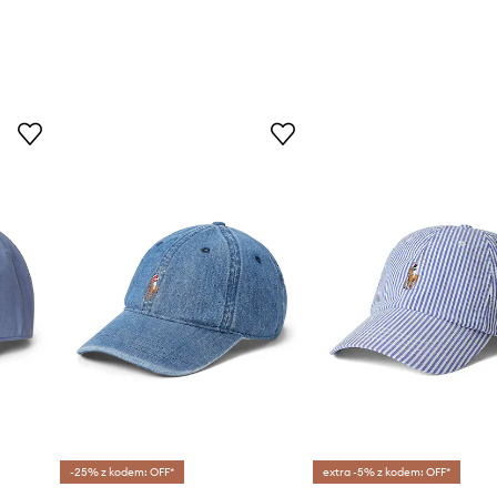
-25% z kodem: OFF*
extra -5% z kodem: OFF*