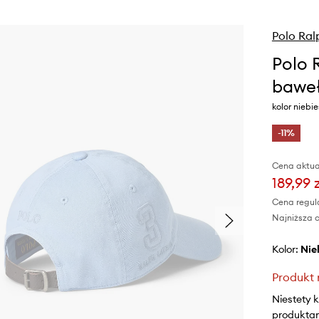
Polo Ral
Polo 
bawe
kolor niebi
-11%
Cena aktua
189,99 
Cena regul
Najniższa c
Kolor:
ni
Produkt 
Niestety 
produktami