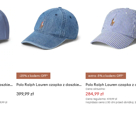
-25% z kodem: OFF*
extra -5% z kodem: OFF*
Polo Ralph Lauren czapka z daszkiem męska lniana
Polo Ralph Lauren czapka z daszkiem bawełniana
Cena aktualna:
399,99 zł
284,99 zł
Cena regularna:
419,99 zł
9,99 zł
Najniższa cena z 30 dni przed obniżką:
2