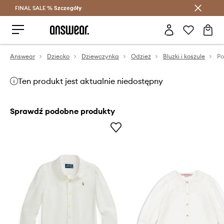
FINAL SALE %
Szczegóły
Oszczędzaj z Answear Club >
Answear
Dziecko
Dziewczynka
Odzież
Bluzki i koszule
Ten produkt jest aktualnie niedostępny
Sprawdź podobne produkty