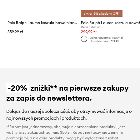
extra -5% z kodem: OFF*
Polo Ralph Lauren koszula bawełniana dziecięca
Cena aktualna:
359,99 zł
299,99 zł
Cena regularna:
429,99 zł
Najniższa cena:
329,99 zł
-20%
zniżki** na pierwsze zakupy
za zapis do newslettera.
Dołącz do naszej społeczności, aby otrzymywać informacje o
najnowszych promocjach i produktach.
**Rabat jest jednorazowy, obejmuje nieprzecenione produkty i jest
ważny przy zakupach za min. 350 zł. Rabat nie łączy się z innymi
promocjami, a niektóre produkty mogą być wyłączone z rabatu.