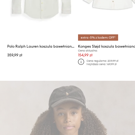
extra -5% z kodem: OFF*
Polo Ralph Lauren koszula bawełniana dziecięca
Cena aktualna:
359,99 zł
154,99 zł
Cena regularna:
209,99 zł
Najniższa cena:
169,99 zł