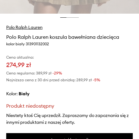
Polo Ralph Lauren
Polo Ralph Lauren koszula bawełniana dziecięca
kolor biały 313901132002
Cena aktualna:
274,99 zł
Cena regularna:
389,99 zł
-29%
Najniższa cena z 30 dni przed obniżką:
289,99 zł
 -5%
Kolor:
biały
Produkt niedostępny
Niestety ktoś Cię uprzedził. Zapraszamy do zapoznania się z
innymi produktami z naszej oferty.