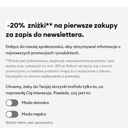
-20%
zniżki** na pierwsze zakupy
za zapis do newslettera.
Dołącz do naszej społeczności, aby otrzymywać informacje o
najnowszych promocjach i produktach.
**Rabat jest jednorazowy, obejmuje nieprzecenione produkty i jest
ważny przy zakupach za min. 350 zł. Rabat nie łączy się z innymi
promocjami, a niektóre produkty mogą być wyłączone z rabatu.
Szczegóły na stronie:
wykluczenia z promocji
.
Chcemy, żeby do Twojej skrzynki trafiało tylko to, co
naprawdę Cię interesuje. Powiedz, czy jest to:
Moda damska
Moda męska
Wybór oferty jest opcjonalny