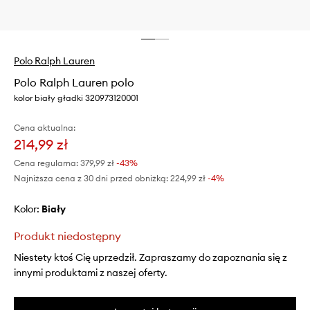
Polo Ralph Lauren
Polo Ralph Lauren polo
kolor biały gładki 320973120001
Cena aktualna:
214,99 zł
Cena regularna:
379,99 zł
-43%
Najniższa cena z 30 dni przed obniżką:
224,99 zł
 -4%
Kolor:
biały
Produkt niedostępny
Niestety ktoś Cię uprzedził. Zapraszamy do zapoznania się z
innymi produktami z naszej oferty.