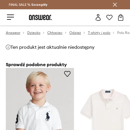
FINAL SALE %
Szczegóły
Oszczędzaj z Answear Club >
Answear
Dziecko
Chłopiec
Odzież
T-shirty i polo
Polo Ra
Ten produkt jest aktualnie niedostępny
Sprawdź podobne produkty