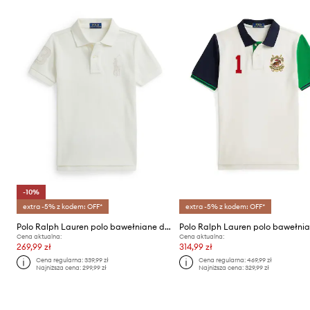
-10%
extra -5% z kodem: OFF*
extra -5% z kodem: OFF*
Polo Ralph Lauren polo bawełniane dziecięce
Cena aktualna:
Cena aktualna:
269,99 zł
314,99 zł
Cena regularna:
339,99 zł
Cena regularna:
469,99 zł
Najniższa cena:
299,99 zł
Najniższa cena:
329,99 zł