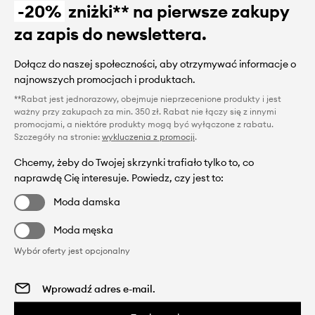
-20%
zniżki** na pierwsze zakupy
za zapis do newslettera.
Dołącz do naszej społeczności, aby otrzymywać informacje o
najnowszych promocjach i produktach.
**Rabat jest jednorazowy, obejmuje nieprzecenione produkty i jest
ważny przy zakupach za min. 350 zł. Rabat nie łączy się z innymi
promocjami, a niektóre produkty mogą być wyłączone z rabatu.
Szczegóły na stronie:
wykluczenia z promocji
.
Chcemy, żeby do Twojej skrzynki trafiało tylko to, co
naprawdę Cię interesuje. Powiedz, czy jest to:
Moda damska
Moda męska
Wybór oferty jest opcjonalny