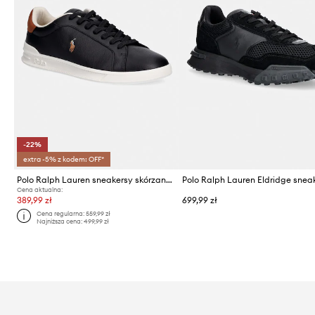
-22%
extra -5% z kodem: OFF*
Polo Ralph Lauren sneakersy skórzane Hrt Crt II
Cena aktualna:
389,99 zł
699,99 zł
Cena regularna:
559,99 zł
Najniższa cena:
499,99 zł