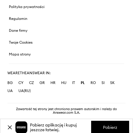
Polityka prywatności
Regulamin
Dane firmy
Twoje Cookies
Mapa strony
WEARETHEANSWEAR IN:
BG
CY
CZ
GR
HR
HU
IT
PL
RO
SI
SK
UA
UA(RU)
Zawartość tej strony jest chroniona prawem autorskim i należy do
Answear.com S.A.
Pobierz aplikację i kupuj
Pobierz
jeszcze łatwiej.