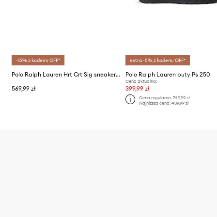
-15% z kodem: OFF*
extra -5% z kodem: OFF*
Polo Ralph Lauren Hrt Crt Sig sneakersy męskie skórzane
Polo Ralph Lauren buty Ps 250
Cena aktualna:
569,99 zł
399,99 zł
Cena regularna:
749,99 zł
Najniższa cena:
439,99 zł