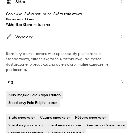
Skład
Cholewka: Skóra naturalna, Skóra zamszowa
Podeszwa: Guma
Wkładka: Skóra naturalna
Wymiary
Rozmiary prezentowane w sklepie zostały przeliczone na
standardową, europejską tabelę rozmiarową. Na metce
dostarczonego produktu znajduje się oryginalne oznaczenie
producenta.
Tagi
Buty męskie Polo Ralph Lauren
Sneakersy Polo Ralph Lauren
Białe sneakersy
Czarne sneakersy
Różowe sneakersy
Sneakersy za kostkę
Sneakersy skórzane
Sneakersy Guess białe
Czerwone sneakersy
Niebieskie sneakersy