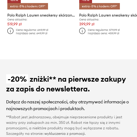
extra -5% z kodem: OFF*
extra -5% z kodem: OFF*
Polo Ralph Lauren sneakersy skórzane Rlite Court
Cena aktualna:
Cena aktualna:
519,99 zł
399,99 zł
Cena regularna:
649,99 zł
Cena regularna:
579,99 zł
Najniższa cena:
649,99 zł
Najniższa cena:
459,99 zł
-20%
zniżki** na pierwsze zakupy
za zapis do newslettera.
Dołącz do naszej społeczności, aby otrzymywać informacje o
najnowszych promocjach i produktach.
**Rabat jest jednorazowy, obejmuje nieprzecenione produkty i jest
ważny przy zakupach za min. 350 zł. Rabat nie łączy się z innymi
promocjami, a niektóre produkty mogą być wyłączone z rabatu.
Szczegóły na stronie:
wykluczenia z promocji
.