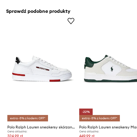
Sprawdź podobne produkty
-22%
extra -5% z kodem: OFF*
extra -5% z kodem: OFF*
Polo Ralph Lauren sneakersy skórzane Ps 300
Cena aktualna:
Cena aktualna:
324,99 zł
449,99 zł