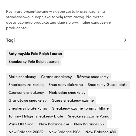
Rozmiary prezentowane w sklepie zostały przeliczone na
standardową, europejską tabelę rozmiarową. Na metce
dostarczonego produktu znajduje się oryginalne oznaczenie
producenta.
Tagi
Buty męskie Polo Ralph Lauren
Sneakersy Polo Ralph Lauren
Białe sneakersy
Czarne sneakersy
Różowe sneakersy
Sneakersy za kostkę
Sneakersy skórzane
Sneakersy Guess białe
Czerwone sneakersy
Niebieskie sneakersy
Granatowe sneakersy
Guess sneakersy czarne
Sneakersy białe Puma
Sneakersy czarne Tommy Hilfiger
Tommy Hilfiger sneakersy białe
Sneakersy czarne Puma
Vans Old Skool
New Balance 574
New Balance 327
New Balance 2002R
New Balance 1906
New Balance 480