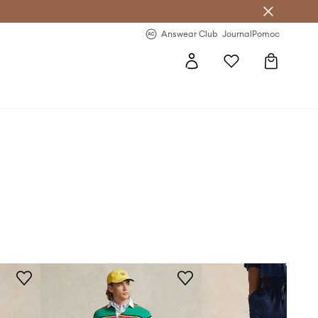
letter >
Regularne nowości >
Answear Club
Journal
Pomoc