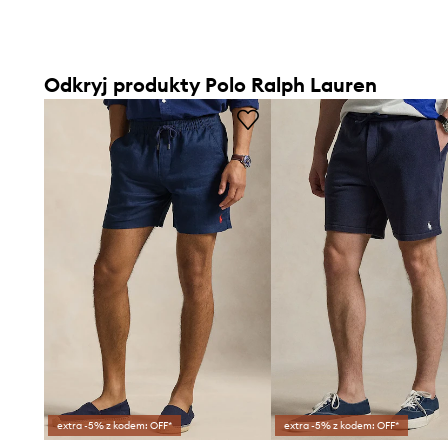
Odkryj produkty Polo Ralph Lauren
extra -5% z kodem: OFF*
extra -5% z kodem: OFF*