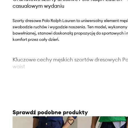
casualowym wydaniu
Szorty dresowe Polo Ralph Lauren to uniwersalny element męsk
swobodzie ruchów i wygodzie noszenia. Ten model, wykonany z
bawełnianej, stanowi doskonałą propozycję do sportowych i mie
komfort przez cały dzień.
Kluczowe cechy męskich szortów dresowych Pol
waist
Dresowy krój
sprzyja maksymalnej wygodzie, idealny do 
Fason regular fit
wspiera swobodę ruchów, nie krępując 
noszenia.
Sprawdź podobne produkty
Regularny stan
z elastyczną taśmą i troczkami umożliwi