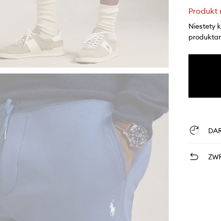
Produkt 
Niestety 
produktami
DA
ZWR