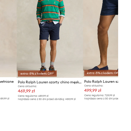
extra -5% z kodem: OFF*
extra -5% z kodem: OFF*
wełniane
Polo Ralph Lauren szorty chino męskie bawełniane z elastanem
Cena aktualna:
Cena aktualna:
499,99 zł
469,99 zł
Cena regularna:
729,99 zł
Cena regularna:
689,99 zł
89,99 zł
Najniższa cena z 30 dni przed obniżką
Najniższa cena z 30 dni przed obniżką:
489,99 zł