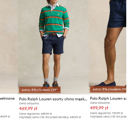
extra -5% z kodem: OFF*
extra -5% z kodem: OFF*
wełniane
Polo Ralph Lauren szorty chino męskie bawełniane z elastanem
Cena aktualna:
Cena aktualna:
499,99 zł
469,99 zł
Cena regularna:
729,99 zł
Cena regularna:
689,99 zł
89,99 zł
Najniższa cena z 30 dni przed obniżką
Najniższa cena z 30 dni przed obniżką:
489,99 zł