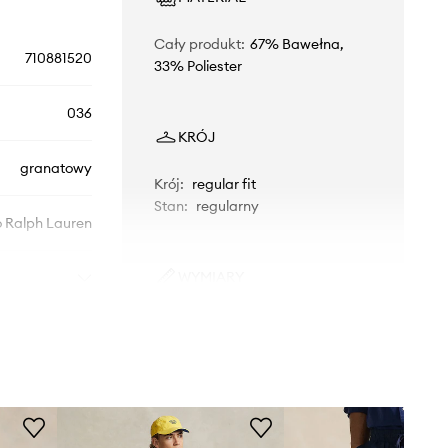
Cały produkt
:
67% Bawełna,
710881520
33% Poliester
036
KRÓJ
granatowy
Krój
:
regular fit
Stan
:
regularny
o Ralph Lauren
WYMIARY
Rozmiary prezentowane w sklepie
zostały przeliczone na standardową,
europejską tabelę rozmiarową. Na
metce dostarczonego produktu
znajduje się oryginalne oznaczenie
producenta.
Tabela rozmiarów