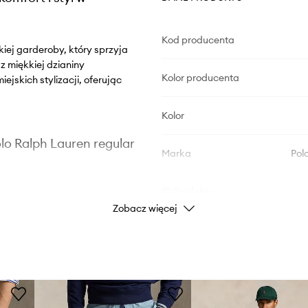
Kod producenta
iej garderoby, który sprzyja
 miękkiej dzianiny
Kolor producenta
jskich stylizacji, oferując
Kolor
o Ralph Lauren regular
Marka
Pol
ID Produktu
Zobacz więcej
relaksu i aktywności.
ciała podczas
a indywidualne