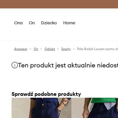
Premium Fashion Benefits >
O
Ona
On
Dziecko
Home
Answear
On
Odzież
Szorty
Polo Ralph Lauren szorty 
Ten produkt jest aktualnie niedo
Sprawdź podobne produkty