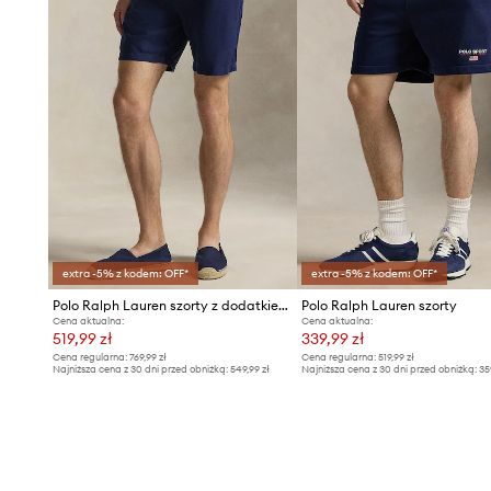
extra -5% z kodem: OFF*
extra -5% z kodem: OFF*
Polo Ralph Lauren szorty z dodatkiem lnu
Polo Ralph Lauren szorty
Cena aktualna:
Cena aktualna:
519,99 zł
339,99 zł
Cena regularna:
769,99 zł
Cena regularna:
519,99 zł
Najniższa cena z 30 dni przed obniżką:
549,99 zł
Najniższa cena z 30 dni przed obniżką:
35