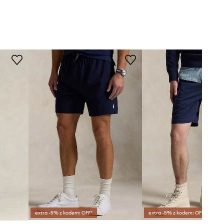
extra -5% z kodem: OFF*
extra -5% z kodem: OFF*