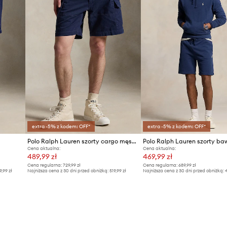
extra -5% z kodem: OFF*
extra -5% z kodem: OFF*
Polo Ralph Lauren szorty cargo męskie bawełniane
Polo Ralph Lauren szorty ba
Cena aktualna:
Cena aktualna:
489,99 zł
469,99 zł
Cena regularna:
729,99 zł
Cena regularna:
689,99 zł
9,99 zł
Najniższa cena z 30 dni przed obniżką:
519,99 zł
Najniższa cena z 30 dni przed obniżką:
4