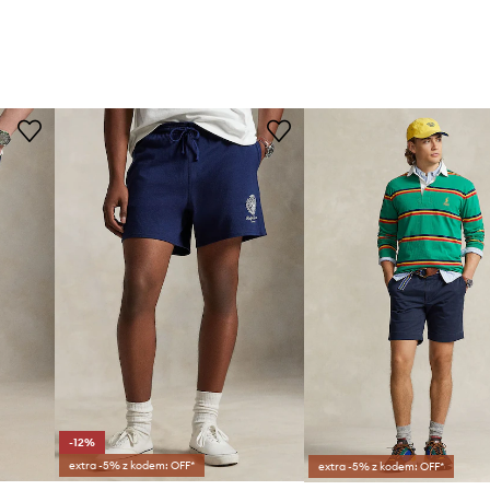
-12%
extra -5% z kodem: OFF*
extra -5% z kodem: OFF*