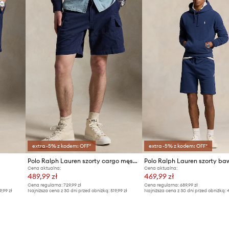
wspiera komfort
wielu codziennych
zechowywanie
harakteru i
extra -5% z kodem: OFF*
extra -5% z kodem: OFF*
Polo Ralph Lauren szorty cargo męskie bawełniane
Polo Ralph Lauren szorty ba
Cena aktualna:
Cena aktualna:
489,99 zł
469,99 zł
Cena regularna:
729,99 zł
Cena regularna:
689,99 zł
9,99 zł
Najniższa cena z 30 dni przed obniżką:
519,99 zł
Najniższa cena z 30 dni przed obniżką:
4