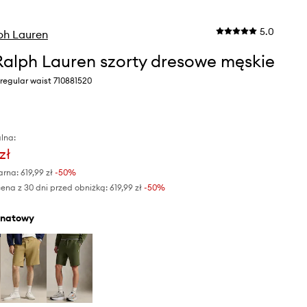
5.0
ph Lauren
Ralph Lauren szorty dresowe męskie
regular waist 710881520
lna:
zł
arna:
619,99 zł
-50%
ena z 30 dni przed obniżką:
619,99 zł
 -50%
anatowy