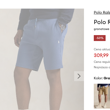
Polo Ral
Polo 
granatowe 
-50%
Cena aktua
309,99 
Cena regul
Najniższa c
Kolor:
gr