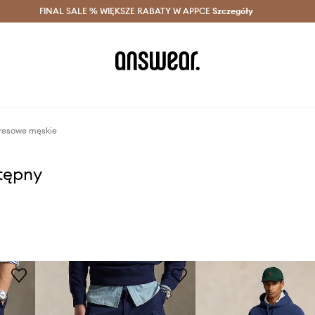
szczędzaj z Answear Club >
FINAL SALE % WIĘKSZE RABATY W APPCE
Dostawa nawet w 24h >
Szczegóły
News
dresowe męskie
stępny