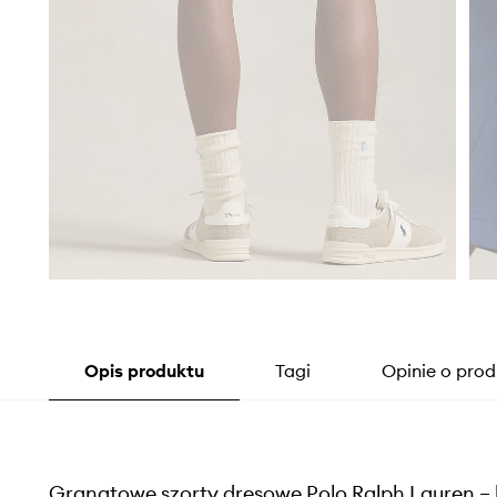
Opis produktu
Tagi
Opinie o prod
Granatowe szorty dresowe Polo Ralph Lauren – k