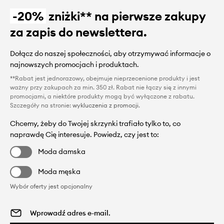
-20%
zniżki** na pierwsze zakupy
za zapis do newslettera.
Dołącz do naszej społeczności, aby otrzymywać informacje o
najnowszych promocjach i produktach.
**Rabat jest jednorazowy, obejmuje nieprzecenione produkty i jest
ważny przy zakupach za min. 350 zł. Rabat nie łączy się z innymi
promocjami, a niektóre produkty mogą być wyłączone z rabatu.
Szczegóły na stronie:
wykluczenia z promocji
.
Chcemy, żeby do Twojej skrzynki trafiało tylko to, co
naprawdę Cię interesuje. Powiedz, czy jest to:
Moda damska
Moda męska
Wybór oferty jest opcjonalny