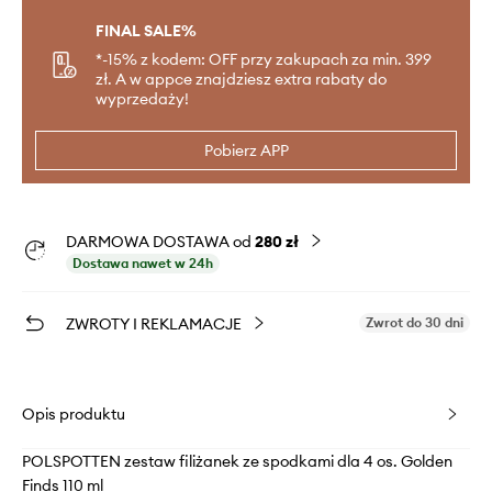
FINAL SALE%
*-15% z kodem: OFF przy zakupach za min. 399
zł. A w appce znajdziesz extra rabaty do
wyprzedaży!
Pobierz APP
DARMOWA DOSTAWA od
280 zł
Dostawa nawet w 24h
ZWROTY I REKLAMACJE
Zwrot do 30 dni
Opis produktu
POLSPOTTEN zestaw filiżanek ze spodkami dla 4 os. Golden
Finds 110 ml