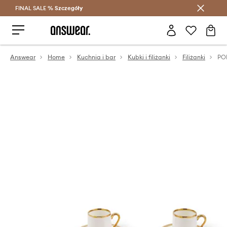
FINAL SALE %
Szczegóły
Oszczędzaj z Answear Club >
Answear
Home
Kuchnia i bar
Kubki i filiżanki
Filiżanki