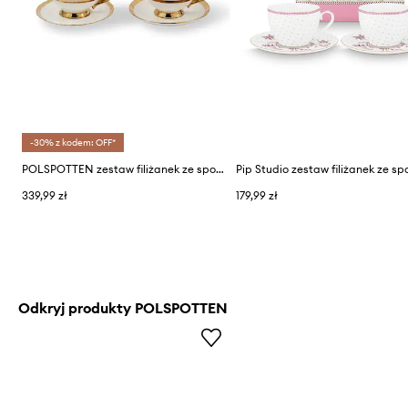
-30% z kodem: OFF*
POLSPOTTEN zestaw filiżanek ze spodkami dla 2 os. Golden Finds 500 ml
339,99 zł
179,99 zł
Odkryj produkty POLSPOTTEN