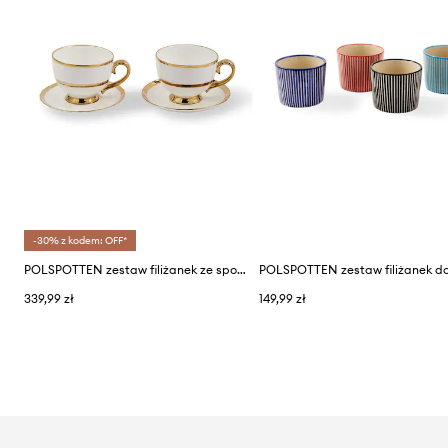
-30% z kodem: OFF*
POLSPOTTEN zestaw filiżanek ze spodkami dla 2 os. Golden Finds 500 ml
339,99 zł
149,99 zł