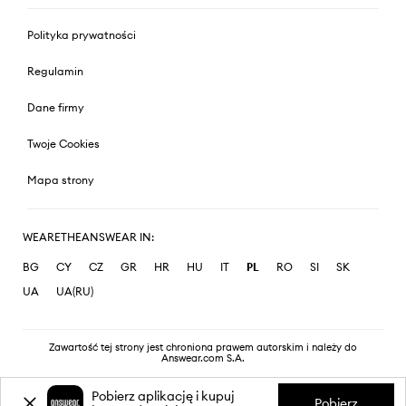
Polityka prywatności
Regulamin
Dane firmy
Twoje Cookies
Mapa strony
WEARETHEANSWEAR IN:
BG
CY
CZ
GR
HR
HU
IT
PL
RO
SI
SK
UA
UA(RU)
Zawartość tej strony jest chroniona prawem autorskim i należy do
Answear.com S.A.
Pobierz aplikację i kupuj
Pobierz