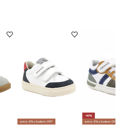
-40%
extra -5% z kodem: OFF*
extra -5% z kodem: OFF*