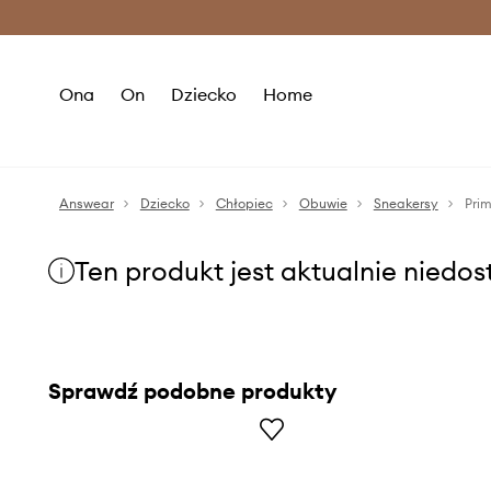
Premium Fashion Benefits >
O
Ona
On
Dziecko
Home
Answear
Dziecko
Chłopiec
Obuwie
Sneakersy
Prim
Ten produkt jest aktualnie niedo
Sprawdź podobne produkty