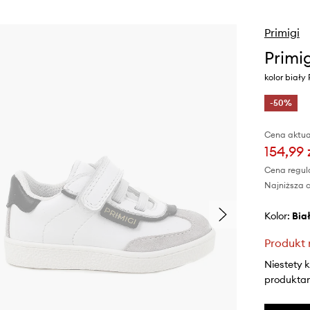
Primigi
Primi
kolor biały
-50%
Cena aktua
154,99 
Cena regul
Najniższa c
Kolor:
bia
Produkt 
Niestety 
produktami