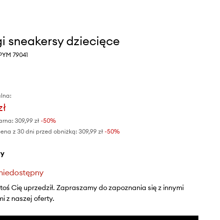
gi sneakersy dziecięce
 PYM 79041
lna:
zł
arna:
309,99 zł
-50%
ena z 30 dni przed obniżką:
309,99 zł
 -50%
ły
niedostępny
ktoś Cię uprzedził. Zapraszamy do zapoznania się z innymi
 z naszej oferty.