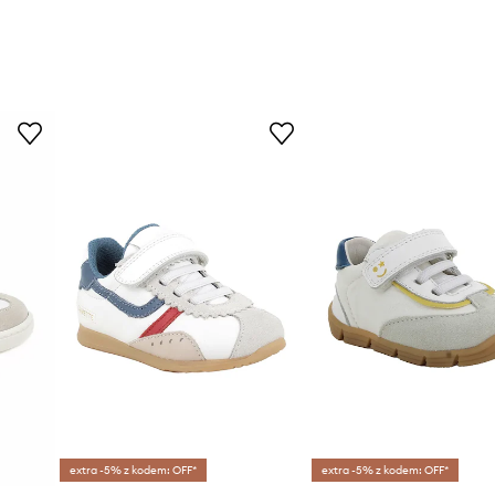
extra -5% z kodem: OFF*
extra -5% z kodem: OFF*