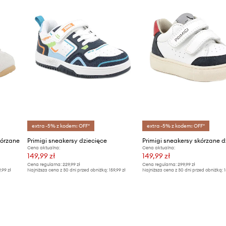
extra -5% z kodem: OFF*
extra -5% z kodem: OFF*
kórzane
Primigi sneakersy dziecięce
Primigi sneakersy skórzane d
Cena aktualna:
Cena aktualna:
149,99 zł
149,99 zł
Cena regularna:
229,99 zł
Cena regularna:
299,99 zł
9,99 zł
Najniższa cena z 30 dni przed obniżką:
159,99 zł
Najniższa cena z 30 dni przed obniżką:
1