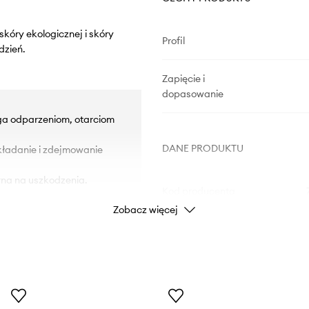
skóry ekologicznej i skóry
Profil
dzień.
Zapięcie i
dopasowanie
ega odparzeniom, otarciom
DANE PRODUKTU
akładanie i zdejmowanie
na na uszkodzenia.
Kod producenta
Zobacz więcej
Kolor
Marka
Producent