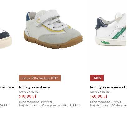
extra -5% z kodem: OFF*
-50%
ziecięce
Primigi sneakersy
Primigi sneakersy skórzane 
Cena aktualna:
Cena aktualna:
219,99 zł
159,99 zł
Cena regularna:
299,99 zł
Cena regularna:
319,99 zł
54,99 zł
Najniższa cena z 30 dni przed obniżką:
229,99 zł
Najniższa cena z 30 dni przed obniżką