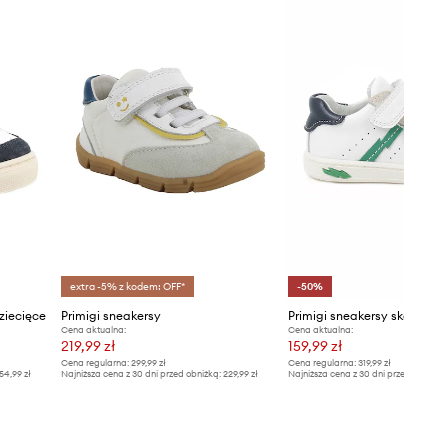
extra -5% z kodem: OFF*
-50%
ziecięce
Primigi sneakersy
Primigi sneakersy skórzane 
Cena aktualna:
Cena aktualna:
219,99 zł
159,99 zł
Cena regularna:
299,99 zł
Cena regularna:
319,99 zł
54,99 zł
Najniższa cena z 30 dni przed obniżką:
229,99 zł
Najniższa cena z 30 dni przed obniżką