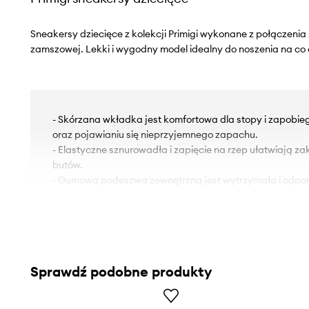
Sneakersy dziecięce z kolekcji Primigi wykonane z połączenia 
zamszowej. Lekki i wygodny model idealny do noszenia na co 
- Skórzana wkładka jest komfortowa dla stopy i zapobi
oraz pojawianiu się nieprzyjemnego zapachu.
- Elastyczne sznurowadła i zapięcie na rzep ułatwiają z
butów.
- Gumowa podeszwa zewnętrzna jest wytrzymała i odpor
Sprawdź podobne produkty