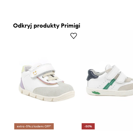
Odkryj produkty Primigi
extra -5% z kodem: OFF*
-50%