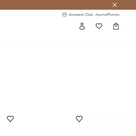
letter >
Regularne nowości >
Answear Club
Journal
Pomoc