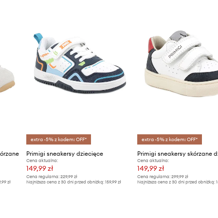
ID Produktu
extra -5% z kodem: OFF*
extra -5% z kodem: OFF*
kórzane
Primigi sneakersy dziecięce
Primigi sneakersy skórzane d
Cena aktualna:
Cena aktualna:
149,99 zł
149,99 zł
Cena regularna:
229,99 zł
Cena regularna:
299,99 zł
9,99 zł
Najniższa cena z 30 dni przed obniżką:
159,99 zł
Najniższa cena z 30 dni przed obniżką:
1