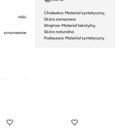
Cholewka: Materiał syntetyczny,
niski
Skóra zamszowa
Wnętrze: Materiał tekstylny,
Skóra naturalna
sznurowane
Podeszwa: Materiał syntetyczny
7904100.25.29
biały
Primigi