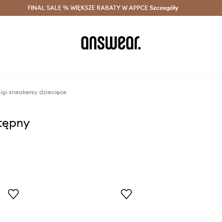
szczędzaj z Answear Club >
FINAL SALE % WIĘKSZE RABATY W APPCE
Dostawa nawet w 24h >
Szczegóły
News
igi sneakersy dziecięce
stępny