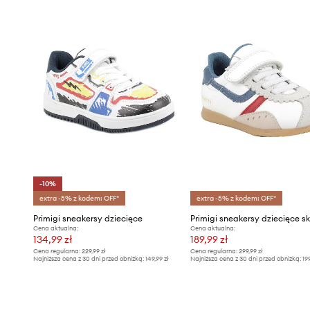
-10%
extra -5% z kodem: OFF*
extra -5% z kodem: OFF*
Primigi sneakersy dziecięce
Primigi sneakersy dziecięce s
Cena aktualna:
Cena aktualna:
134,99 zł
189,99 zł
Cena regularna:
229,99 zł
Cena regularna:
299,99 zł
Najniższa cena z 30 dni przed obniżką:
149,99 zł
Najniższa cena z 30 dni przed obniżką:
19