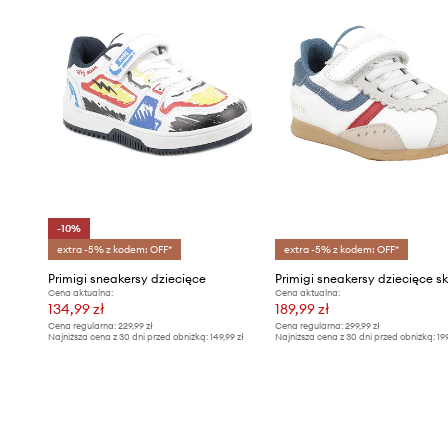
-10%
extra -5% z kodem: OFF*
extra -5% z kodem: OFF*
Primigi sneakersy dziecięce
Primigi sneakersy dziecięce s
Cena aktualna:
Cena aktualna:
134,99 zł
189,99 zł
Cena regularna:
229,99 zł
Cena regularna:
299,99 zł
Najniższa cena z 30 dni przed obniżką:
149,99 zł
Najniższa cena z 30 dni przed obniżką:
19