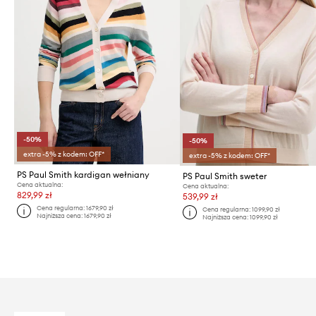
-50%
-50%
extra -5% z kodem: OFF*
extra -5% z kodem: OFF*
PS Paul Smith kardigan wełniany
PS Paul Smith sweter
Cena aktualna:
Cena aktualna:
829,99 zł
539,99 zł
Cena regularna:
1679,90 zł
Cena regularna:
1099,90 zł
Najniższa cena:
1679,90 zł
Najniższa cena:
1099,90 zł