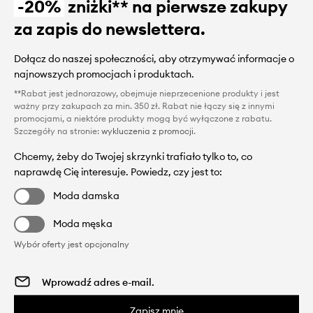
-20%
zniżki** na pierwsze zakupy
za zapis do newslettera.
Dołącz do naszej społeczności, aby otrzymywać informacje o
najnowszych promocjach i produktach.
**Rabat jest jednorazowy, obejmuje nieprzecenione produkty i jest
ważny przy zakupach za min. 350 zł. Rabat nie łączy się z innymi
promocjami, a niektóre produkty mogą być wyłączone z rabatu.
Szczegóły na stronie:
wykluczenia z promocji
.
Chcemy, żeby do Twojej skrzynki trafiało tylko to, co
naprawdę Cię interesuje. Powiedz, czy jest to:
Moda damska
Moda męska
Wybór oferty jest opcjonalny
Zapisz mnie