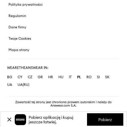
Polityka prywatności
Regulamin
Dane firmy
Twoje Cookies
Mapa strony
WEARETHEANSWEAR IN:
BG
CY
CZ
GR
HR
HU
IT
PL
RO
SI
SK
UA
UA(RU)
Zawartość tej strony jest chroniona prawem autorskim i należy do
Answear.com S.A.
Pobierz aplikację i kupuj
Pobierz
jeszcze łatwiej.