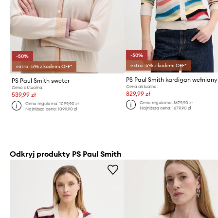
-50%
-50%
extra -5% z kodem: OFF*
extra -5% z kodem: OFF*
PS Paul Smith kardigan wełniany
PS Paul Smith sweter
Cena aktualna:
Cena aktualna:
829,99 zł
539,99 zł
Cena regularna:
1679,90 zł
Cena regularna:
1099,90 zł
Najniższa cena:
1679,90 zł
Najniższa cena:
1099,90 zł
Odkryj produkty PS Paul Smith