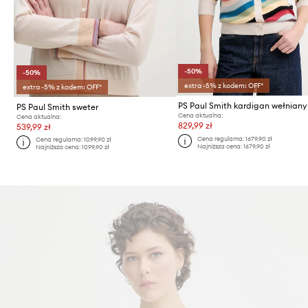
-50%
-50%
extra -5% z kodem: OFF*
extra -5% z kodem: OFF*
PS Paul Smith kardigan wełniany
PS Paul Smith sweter
Cena aktualna:
Cena aktualna:
829,99 zł
539,99 zł
Cena regularna:
1679,90 zł
Cena regularna:
1099,90 zł
Najniższa cena:
1679,90 zł
Najniższa cena:
1099,90 zł