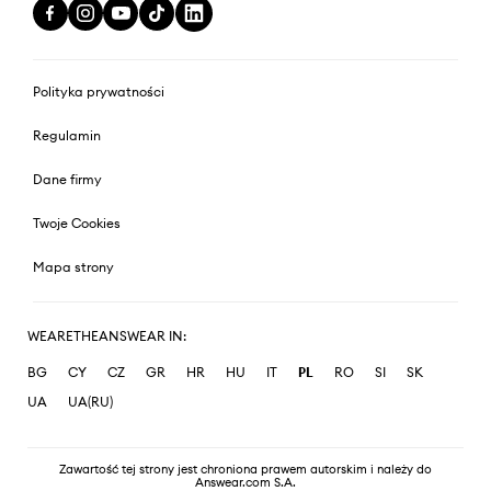
Polityka prywatności
Regulamin
Dane firmy
Twoje Cookies
Mapa strony
WEARETHEANSWEAR IN:
BG
CY
CZ
GR
HR
HU
IT
PL
RO
SI
SK
UA
UA(RU)
Zawartość tej strony jest chroniona prawem autorskim i należy do
Answear.com S.A.