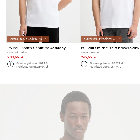
extra -5% z kodem: OFF*
extra -5% z kodem: OFF*
PS Paul Smith t-shirt bawełniany
PS Paul Smith t-shirt bawełniany
Cena aktualna:
Cena aktualna:
244,99 zł
269,99 zł
Cena regularna:
409,99 zł
Cena regularna:
409,99 zł
Najniższa cena:
269,99 zł
Najniższa cena:
284,99 zł