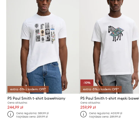
-10%
extra -5% z kodem: OFF*
extra -5% z kodem: OFF*
PS Paul Smith t-shirt bawełniany
Cena aktualna:
Cena aktualna:
244,99 zł
259,99 zł
Cena regularna:
389,99 zł
Cena regularna:
409,99 zł
Najniższa cena:
259,99 zł
Najniższa cena:
289,99 zł