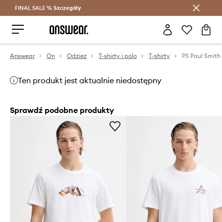
FINAL SALE %
Szczegóły
Oszczędzaj z Answear Club >
Answear
On
Odzież
T-shirty i polo
T-shirty
PS Paul Smith
Ten produkt jest aktualnie niedostępny
Sprawdź podobne produkty