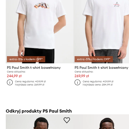
extra -5% z kodem: OFF*
extra -5% z kodem: OFF*
PS Paul Smith t-shirt bawełniany
PS Paul Smith t-shirt bawełniany
Cena aktualna:
Cena aktualna:
244,99 zł
269,99 zł
Cena regularna:
409,99 zł
Cena regularna:
409,99 zł
Najniższa cena:
269,99 zł
Najniższa cena:
284,99 zł
Odkryj produkty PS Paul Smith