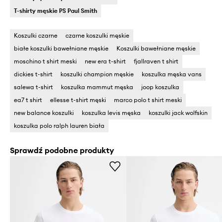
T-shirty męskie PS Paul Smith
Koszulki czarne
czarne koszulki męskie
białe koszulki bawełniane męskie
Koszulki bawełniane męskie
moschino t shirt meski
new era t-shirt
fjallraven t shirt
dickies t-shirt
koszulki champion męskie
koszulka męska vans
salewa t-shirt
koszulka mammut męska
joop koszulka
ea7 t shirt
ellesse t-shirt męski
marco polo t shirt meski
new balance koszulki
koszulka levis męska
koszulki jack wolfskin
koszulka polo ralph lauren biała
Sprawdź podobne produkty