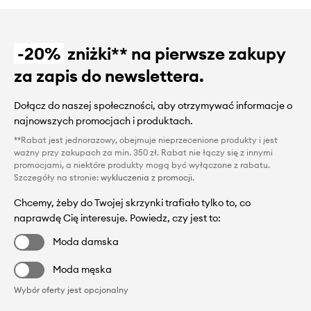
-20%
zniżki** na pierwsze zakupy
za zapis do newslettera.
Dołącz do naszej społeczności, aby otrzymywać informacje o
najnowszych promocjach i produktach.
**Rabat jest jednorazowy, obejmuje nieprzecenione produkty i jest
ważny przy zakupach za min. 350 zł. Rabat nie łączy się z innymi
promocjami, a niektóre produkty mogą być wyłączone z rabatu.
Szczegóły na stronie:
wykluczenia z promocji
.
Chcemy, żeby do Twojej skrzynki trafiało tylko to, co
naprawdę Cię interesuje. Powiedz, czy jest to:
Moda damska
Moda męska
Wybór oferty jest opcjonalny