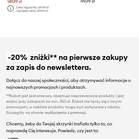
199,99 zł
149,99 zł
Cena regularna:
299,99 zł
Najniższa cena:
299,99 zł
-20%
zniżki** na pierwsze zakupy
za zapis do newslettera.
Dołącz do naszej społeczności, aby otrzymywać informacje o
najnowszych promocjach i produktach.
**Rabat jest jednorazowy, obejmuje nieprzecenione produkty i jest
ważny przy zakupach za min. 350 zł. Rabat nie łączy się z innymi
promocjami, a niektóre produkty mogą być wyłączone z rabatu.
Szczegóły na stronie:
wykluczenia z promocji
.
Chcemy, żeby do Twojej skrzynki trafiało tylko to, co
naprawdę Cię interesuje. Powiedz, czy jest to: