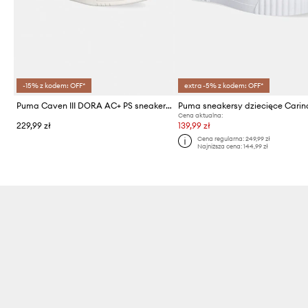
-15% z kodem: OFF*
extra -5% z kodem: OFF*
Puma Caven III DORA AC+ PS sneakersy dziecięce
Puma sneakersy dziecięce Carin
Cena aktualna:
229,99 zł
139,99 zł
Cena regularna:
249,99 zł
Najniższa cena:
144,99 zł