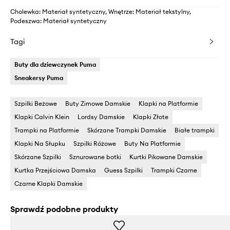
Cholewka: Materiał syntetyczny, Wnętrze: Materiał tekstylny,
Podeszwa: Materiał syntetyczny
Tagi
Buty dla dziewczynek Puma
Sneakersy Puma
Szpilki Beżowe
Buty Zimowe Damskie
Klapki na Platformie
Klapki Calvin Klein
Lordsy Damskie
Klapki Złote
Trampki na Platformie
Skórzane Trampki Damskie
Białe trampki
Klapki Na Słupku
Szpilki Różowe
Buty Na Platformie
Skórzane Szpilki
Sznurowane botki
Kurtki Pikowane Damskie
Kurtka Przejściowa Damska
Guess Szpilki
Trampki Czarne
Czarne Klapki Damskie
Sprawdź podobne produkty