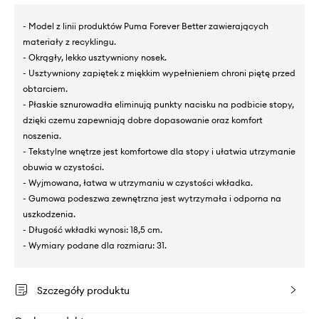
- Model z linii produktów Puma Forever Better zawierających
materiały z recyklingu.
- Okrągły, lekko usztywniony nosek.
- Usztywniony zapiętek z miękkim wypełnieniem chroni piętę przed
obtarciem.
- Płaskie sznurowadła eliminują punkty nacisku na podbicie stopy,
dzięki czemu zapewniają dobre dopasowanie oraz komfort
noszenia.
- Tekstylne wnętrze jest komfortowe dla stopy i ułatwia utrzymanie
obuwia w czystości.
- Wyjmowana, łatwa w utrzymaniu w czystości wkładka.
- Gumowa podeszwa zewnętrzna jest wytrzymała i odporna na
uszkodzenia.
- Długość wkładki wynosi: 18,5 cm.
- Wymiary podane dla rozmiaru: 31.
Szczegóły produktu