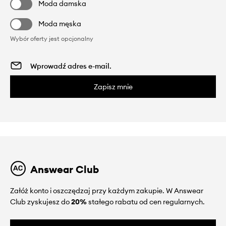
Moda damska
Moda męska
Wybór oferty jest opcjonalny
Zapisz mnie
Answear Club
Załóż konto i oszczędzaj przy każdym zakupie. W Answear
Club zyskujesz do
20%
stałego rabatu od cen regularnych.