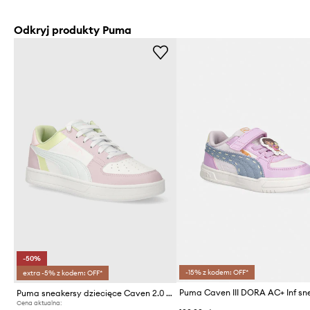
Odkryj produkty Puma
-50%
-15% z kodem: OFF*
extra -5% z kodem: OFF*
Puma sneakersy dziecięce Caven 2.0 Block Jr
Cena aktualna: