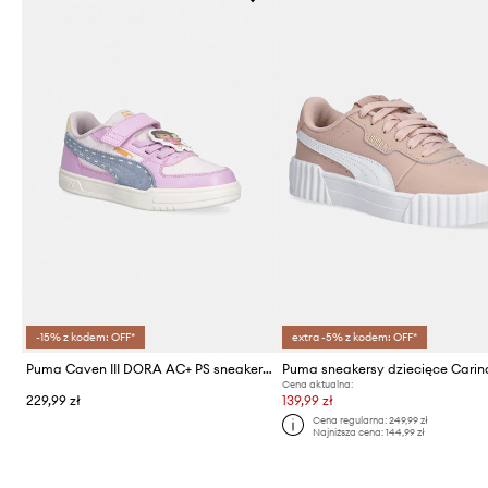
-15% z kodem: OFF*
extra -5% z kodem: OFF*
Puma Caven III DORA AC+ PS sneakersy dziecięce
Puma sneakersy dziecięce Carin
Cena aktualna:
229,99 zł
139,99 zł
Cena regularna:
249,99 zł
Najniższa cena:
144,99 zł