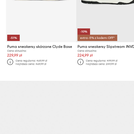
-10%
-51%
extra -5% z kodem: OFF*
Puma sneakersy skórzane Clyde Base
Puma sneakersy Slipstream INV
Cena aktualna:
Cena aktualna:
229,99 zł
224,99 zł
Cena regularna:
469,99 zł
Cena regularna:
499,99 zł
Najniższa cena:
469,99 zł
Najniższa cena:
249,99 zł