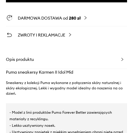
DARMOWA DOSTAWA od
280 zł
ZWROTY I REKLAMACJE
Opis produktu
Puma sneakersy Karmen II Idol Mid
Sneakersy z kolekcji Puma wykonane z połączenia skóry naturalnej i
skóry ekologicznej. Lekki i wygodny model idealny do noszenia na co
dzień.
- Model z linii produktów Puma Forever Better zawierających
materiały z recyklingu.
- Lekko usztywniony nosek.
- Usztywniony zapiętek z miękkim wypełnieniem chroni piętę przed