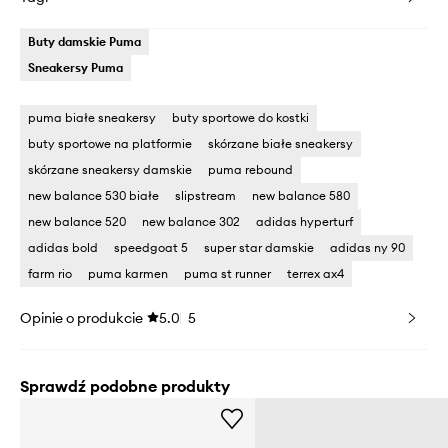
Buty damskie Puma
Sneakersy Puma
puma białe sneakersy
buty sportowe do kostki
buty sportowe na platformie
skórzane białe sneakersy
skórzane sneakersy damskie
puma rebound
new balance 530 białe
slipstream
new balance 580
new balance 520
new balance 302
adidas hyperturf
adidas bold
speedgoat 5
super star damskie
adidas ny 90
farm rio
puma karmen
puma st runner
terrex ax4
Opinie o produkcie
5.0
5
Sprawdź podobne produkty