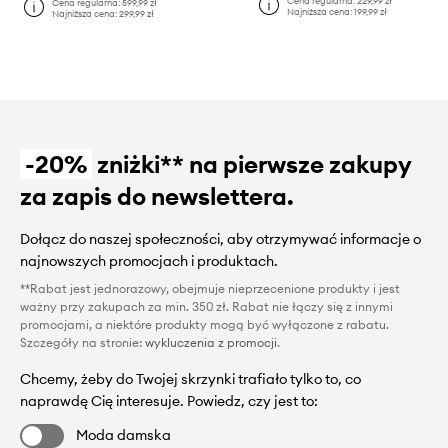
Cena regularna:
229,99 zł
Cena regularna:
599,99 zł
Najniższa cena:
199,99 zł
Najniższa cena:
299,99 zł
-20%
zniżki** na pierwsze zakupy
za zapis do newslettera.
Dołącz do naszej społeczności, aby otrzymywać informacje o
najnowszych promocjach i produktach.
**Rabat jest jednorazowy, obejmuje nieprzecenione produkty i jest
ważny przy zakupach za min. 350 zł. Rabat nie łączy się z innymi
promocjami, a niektóre produkty mogą być wyłączone z rabatu.
Szczegóły na stronie:
wykluczenia z promocji
.
Chcemy, żeby do Twojej skrzynki trafiało tylko to, co
naprawdę Cię interesuje. Powiedz, czy jest to:
Moda damska