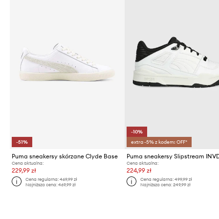
-10%
-51%
extra -5% z kodem: OFF*
Puma sneakersy skórzane Clyde Base
Puma sneakersy Slipstream INV
Cena aktualna:
Cena aktualna:
229,99 zł
224,99 zł
Cena regularna:
469,99 zł
Cena regularna:
499,99 zł
Najniższa cena:
469,99 zł
Najniższa cena:
249,99 zł