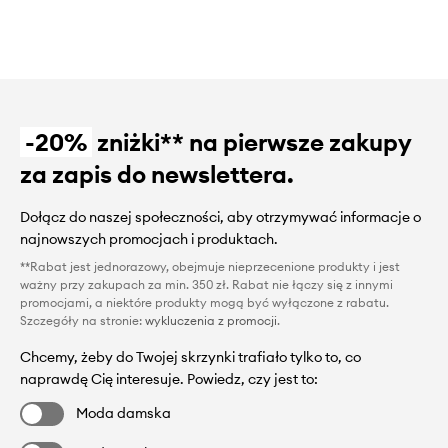
-20%
zniżki** na pierwsze zakupy
za zapis do newslettera.
Dołącz do naszej społeczności, aby otrzymywać informacje o
najnowszych promocjach i produktach.
**Rabat jest jednorazowy, obejmuje nieprzecenione produkty i jest
ważny przy zakupach za min. 350 zł. Rabat nie łączy się z innymi
promocjami, a niektóre produkty mogą być wyłączone z rabatu.
Szczegóły na stronie:
wykluczenia z promocji
.
Chcemy, żeby do Twojej skrzynki trafiało tylko to, co
naprawdę Cię interesuje. Powiedz, czy jest to:
Moda damska