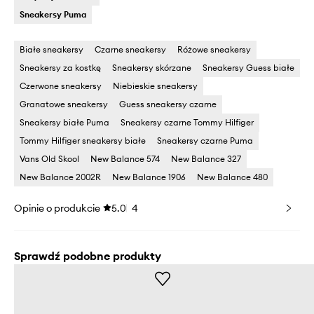
Sneakersy Puma
Białe sneakersy
Czarne sneakersy
Różowe sneakersy
Sneakersy za kostkę
Sneakersy skórzane
Sneakersy Guess białe
Czerwone sneakersy
Niebieskie sneakersy
Granatowe sneakersy
Guess sneakersy czarne
Sneakersy białe Puma
Sneakersy czarne Tommy Hilfiger
Tommy Hilfiger sneakersy białe
Sneakersy czarne Puma
Vans Old Skool
New Balance 574
New Balance 327
New Balance 2002R
New Balance 1906
New Balance 480
Opinie o produkcie
5.0
4
Sprawdź podobne produkty