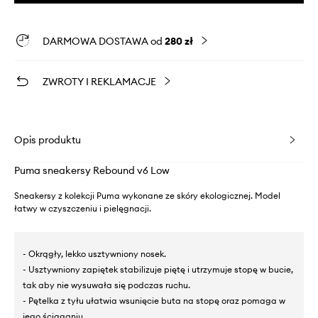
DARMOWA DOSTAWA od
280 zł
ZWROTY I REKLAMACJE
Opis produktu
Puma sneakersy Rebound v6 Low
Sneakersy z kolekcji Puma wykonane ze skóry ekologicznej. Model
łatwy w czyszczeniu i pielęgnacji.
- Okrągły, lekko usztywniony nosek.
- Usztywniony zapiętek stabilizuje piętę i utrzymuje stopę w bucie,
tak aby nie wysuwała się podczas ruchu.
- Pętelka z tyłu ułatwia wsunięcie buta na stopę oraz pomaga w
jego ściąganiu.