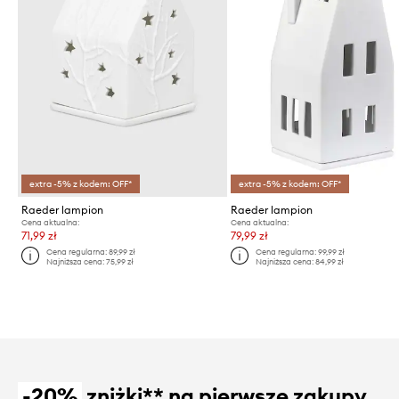
extra -5% z kodem: OFF*
extra -5% z kodem: OFF*
Raeder lampion
Raeder lampion
Cena aktualna:
Cena aktualna:
71,99 zł
79,99 zł
Cena regularna:
89,99 zł
Cena regularna:
99,99 zł
Najniższa cena:
75,99 zł
Najniższa cena:
84,99 zł
-20%
zniżki** na pierwsze zakupy