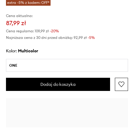
extra -5% z kodem: OFF*
Cena aktualna:
87,99 zł
Cena regularna:
109,99 zł
-20%
Najniższa cena z 30 dni przed obniżką:
92,99 zł
 -5%
Kolor:
multicolor
ONE
Dodaj do koszyka