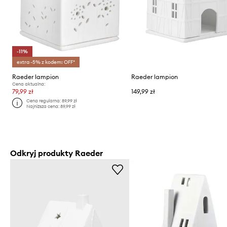
-11%
extra -5% z kodem: OFF*
Raeder lampion
Raeder lampion
Cena aktualna:
79,99 zł
149,99 zł
Cena regularna:
89,99 zł
Najniższa cena:
89,99 zł
Odkryj produkty Raeder