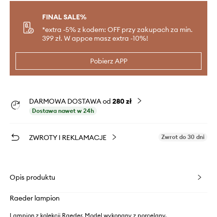
FINAL SALE%
*extra -5% z kodem: OFF przy zakupach za min.
399 zł. W appce masz extra -10%!
Pobierz APP
DARMOWA DOSTAWA od
280 zł
Dostawa nawet w 24h
ZWROTY I REKLAMACJE
Zwrot do 30 dni
Opis produktu
Raeder lampion
Lampion z kolekcji Raeder. Model wykonany z porcelany.