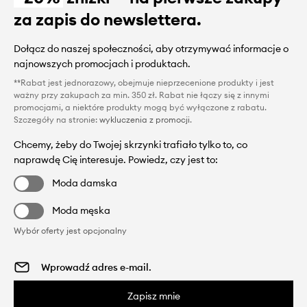
za zapis do newslettera.
Dołącz do naszej społeczności, aby otrzymywać informacje o
najnowszych promocjach i produktach.
**Rabat jest jednorazowy, obejmuje nieprzecenione produkty i jest
ważny przy zakupach za min. 350 zł. Rabat nie łączy się z innymi
promocjami, a niektóre produkty mogą być wyłączone z rabatu.
Szczegóły na stronie:
wykluczenia z promocji
.
Chcemy, żeby do Twojej skrzynki trafiało tylko to, co
naprawdę Cię interesuje. Powiedz, czy jest to:
Moda damska
Moda męska
Wybór oferty jest opcjonalny
Zapisz mnie