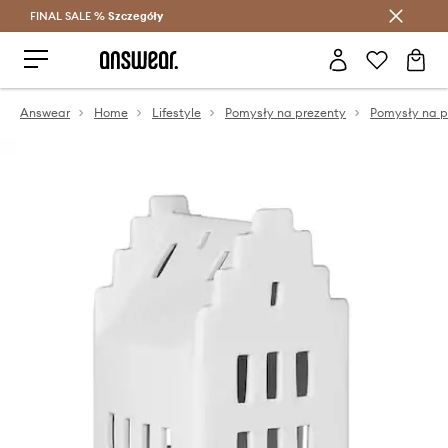
FINAL SALE %
Szczegóły
Oszczędzaj z Answear Club >
Answear
Home
Lifestyle
Pomysły na prezenty
Pomysły na p