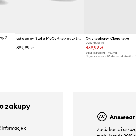
ay 2
adidas by Stella McCartney buty treningowe Ultraboost 20
On sneakersy Cloudnova
Cena aktualna:
899,99 zł
469,99 zł
Cena regularna:
799,99 zł
Najniższa cena z 30 dni przed obniżką:
4
ze zakupy
Answear
 informacje o
Załóż konto i oszc