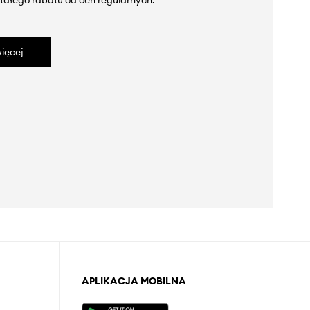
tałego rabatu od cen regularnych.
ięcej
APLIKACJA MOBILNA