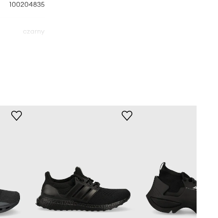
100204835
czarny
Reebok