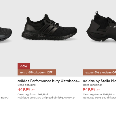
-10%
extra -5% z kodem: OFF*
extra -5% z kodem: OFF*
adidas Performance buty Ultraboost 1.0
Cena aktualna:
Cena aktualna:
449,99 zł
949,99 zł
Cena regularna:
849,99 zł
Cena regularna:
1249,90 zł
89,99 zł
Najniższa cena z 30 dni przed obniżką:
499,99 zł
Najniższa cena z 30 dni przed obniżką