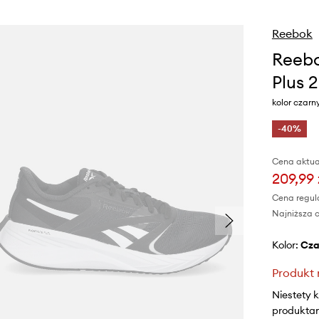
Reebok
Reebo
Plus 2
kolor czarn
-40%
Cena aktua
209,99 
Cena regul
Najniższa c
Kolor:
cz
Produkt 
Niestety 
produktami