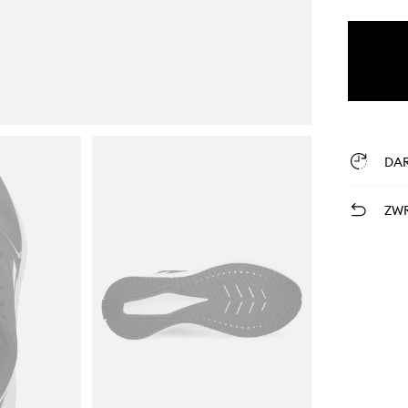
DA
ZWR