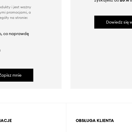
zyskujesz do
20%
s
dukty i jest ważny
nnymi promocjami, a
góły na stronie:
Dowiedz się w
to, co naprawdę
a
Zapisz mnie
MACJE
OBSŁUGA KLIENTA