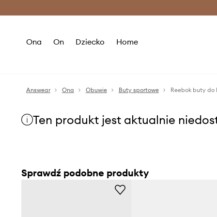
Premium Fashion Benefits >
O
Ona
On
Dziecko
Home
Answear
Ona
Obuwie
Buty sportowe
Reebok buty do 
Ten produkt jest aktualnie niedo
Sprawdź podobne produkty