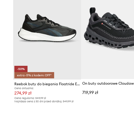
-50%
extra -5% z kodem: OFF*
On buty outdoorowe Cloudaw
Reebok buty do biegania Floatride Energy Symmetros 2.5
Cena aktualna:
719,99 zł
274,99 zł
Cena regularna:
549,99 zł
Najniższa cena z 30 dni przed obniżką:
549,99 zł