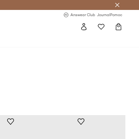
letter >
Regularne nowości >
Answear Club
Journal
Pomoc