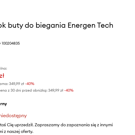
k buty do biegania Energen Tech
y 100204835
lna:
zł
arna:
349,99 zł
-40%
ena z 30 dni przed obniżką:
349,99 zł
 -40%
arny
niedostępny
ktoś Cię uprzedził. Zapraszamy do zapoznania się z innymi
 z naszej oferty.