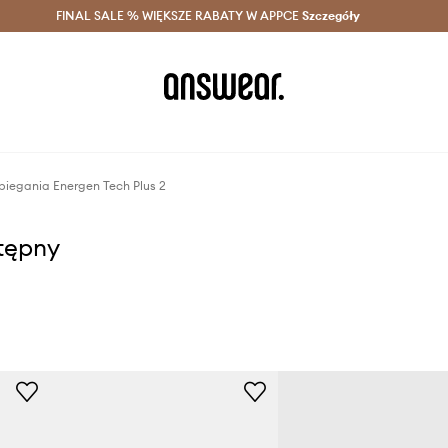
szczędzaj z Answear Club >
FINAL SALE % WIĘKSZE RABATY W APPCE
Dostawa nawet w 24h >
Szczegóły
News
biegania Energen Tech Plus 2
stępny