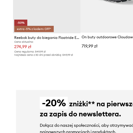
-50%
extra -5% z kodem: OFF*
On buty outdoorowe Cloudaw
Reebok buty do biegania Floatride Energy Symmetros 2.5
Cena aktualna:
719,99 zł
274,99 zł
Cena regularna:
549,99 zł
Najniższa cena z 30 dni przed obniżką:
549,99 zł
-20%
zniżki** na pierws
za zapis do newslettera.
Dołącz do naszej społeczności, aby otrzymywać
najnowszych promocjach i produktach.