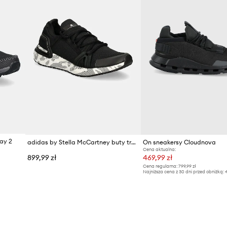
ay 2
adidas by Stella McCartney buty treningowe Ultraboost 20
On sneakersy Cloudnova
Cena aktualna:
899,99 zł
469,99 zł
Cena regularna:
799,99 zł
Najniższa cena z 30 dni przed obniżką:
4