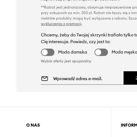
**Rabat jest jednorazowy, obejmuje nieprzecenione pro
przy zakupach za min. 350 zł. Rabat nie łączy się z i
niektóre produkty mogą być wyłączone z rabatu. Szcze
wykluczenia z promocji
.
Chcemy, żeby do Twojej skrzynki trafiało tylko 
Cię interesuje. Powiedz, czy jest to:
Moda damska
Moda męsk
Wybór oferty jest opcjonalny
O NAS
INFOR