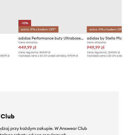
-10%
extra -5% z kodem: OFF*
extra -5% z kodem: OFF*
adidas Performance buty Ultraboost 1.0
Cena aktualna:
Cena aktualna:
449,99 zł
949,99 zł
Cena regularna:
849,99 zł
Cena regularna:
1249,90 zł
89,99 zł
Najniższa cena z 30 dni przed obniżką:
499,99 zł
Najniższa cena z 30 dni przed obniżką
 Club
zędzaj przy każdym zakupie. W Answear Club