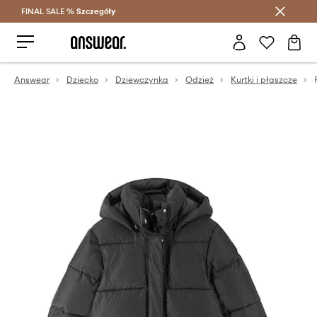
FINAL SALE %
Szczegóły
Oszczędzaj z Answear Club >
Answear
Dziecko
Dziewczynka
Odzież
Kurtki i płaszcze