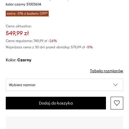
kolor czarny 5100361A
extra -5% z kodem: OFF*
Cena aktualna:
549,99 zł
Cena regularna:
749,99 zł
-26%
Najniższa cena z 30 dni przed obniżką:
579,99 zł
 -5%
Kolor:
czarny
Tabela rozmiarów
Wybierz rozmiar
Dodaj do koszyka