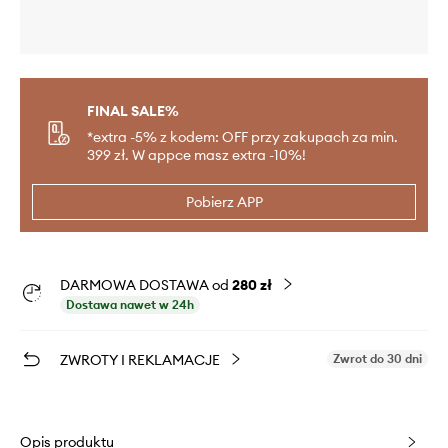
FINAL SALE%
*extra -5% z kodem: OFF przy zakupach za min.
399 zł. W appce masz extra -10%!
Pobierz APP
DARMOWA DOSTAWA od
280 zł
Dostawa nawet w 24h
ZWROTY I REKLAMACJE
Zwrot do 30 dni
Opis produktu