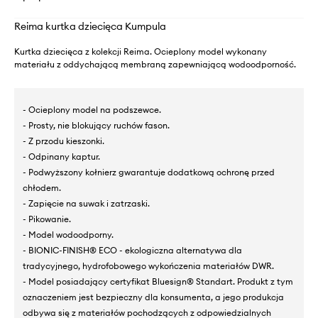
Reima kurtka dziecięca Kumpula
Kurtka dziecięca z kolekcji Reima. Ocieplony model wykonany
materiału z oddychającą membraną zapewniającą wodoodporność.
- Ocieplony model na podszewce.
- Prosty, nie blokujący ruchów fason.
- Z przodu kieszonki.
- Odpinany kaptur.
- Podwyższony kołnierz gwarantuje dodatkową ochronę przed
chłodem.
- Zapięcie na suwak i zatrzaski.
- Pikowanie.
- Model wodoodporny.
- BIONIC-FINISH® ECO - ekologiczna alternatywa dla
tradycyjnego, hydrofobowego wykończenia materiałów DWR.
- Model posiadający certyfikat Bluesign® Standart. Produkt z tym
oznaczeniem jest bezpieczny dla konsumenta, a jego produkcja
odbywa się z materiałów pochodzących z odpowiedzialnych