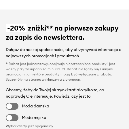
-20%
zniżki** na pierwsze zakupy
za zapis do newslettera.
Dołącz do naszej społeczności, aby otrzymywać informacje o
najnowszych promocjach i produktach.
**Rabat jest jednorazowy, obejmuje nieprzecenione produkty i jest
ważny przy zakupach za min. 350 zł. Rabat nie łączy się z innymi
promocjami, a niektóre produkty mogą być wyłączone z rabatu.
Szczegóły na stronie:
wykluczenia z promocji
.
Chcemy, żeby do Twojej skrzynki trafiało tylko to, co
naprawdę Cię interesuje. Powiedz, czy jest to:
Moda damska
Moda męska
Wybór oferty jest opcjonalny