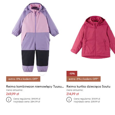
-10%
extra -5% z kodem: OFF*
extra -5% z kodem: OFF*
Reima kombinezon niemowlęcy Tuusula
Reima kurtka dziecięca Soutu
Cena aktualna:
Cena aktualna:
269,99 zł
214,99 zł
Cena regularna:
399,99 zł
Cena regularna:
319,99 zł
Najniższa cena:
284,99 zł
Najniższa cena:
239,99 zł