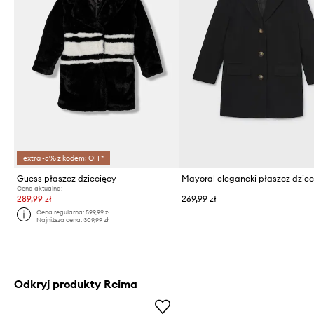
extra -5% z kodem: OFF*
Guess płaszcz dziecięcy
Mayoral elegancki płaszcz dzie
Cena aktualna:
289,99 zł
269,99 zł
Cena regularna:
599,99 zł
Najniższa cena:
309,99 zł
Odkryj produkty Reima