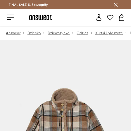
FINAL SALE %
Szczegóły
Oszczędzaj z Answear Club >
Answear
Dziecko
Dziewczynka
Odzież
Kurtki i płaszcze