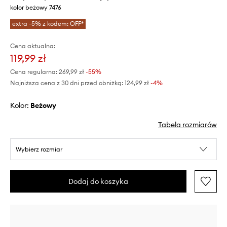
kolor beżowy 7476
extra -5% z kodem: OFF*
Cena aktualna:
119,99 zł
Cena regularna:
269,99 zł
-55%
Najniższa cena z 30 dni przed obniżką:
124,99 zł
 -4%
Kolor:
beżowy
Tabela rozmiarów
Wybierz rozmiar
Dodaj do koszyka