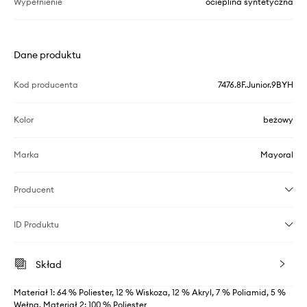
Wypełnienie
ocieplina syntetyczna
Dane produktu
Kod producenta
7476.8F.Junior.9BYH
Kolor
beżowy
Marka
Mayoral
Producent
ID Produktu
Skład
Materiał 1: 64 % Poliester, 12 % Wiskoza, 12 % Akryl, 7 % Poliamid, 5 %
Wełna, Materiał 2: 100 % Poliester