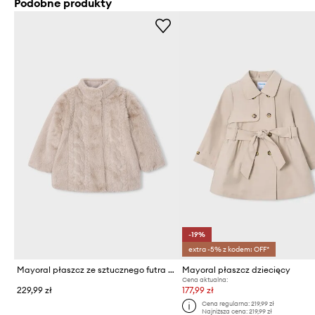
Podobne produkty
-19%
extra -5% z kodem: OFF*
Mayoral płaszcz ze sztucznego futra dziecięcy
Mayoral płaszcz dziecięcy
Cena aktualna:
229,99 zł
177,99 zł
Cena regularna:
219,99 zł
Najniższa cena:
219,99 zł