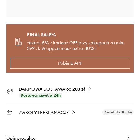
FINAL SALE%
*extra -5% z kodem: OFF przy zakupach za min.
399 zł. W appce masz extra -10%!
Pobierz APP
DARMOWA DOSTAWA od
280 zł
Dostawa nawet w 24h
ZWROTY I REKLAMACJE
Zwrot do 30 dni
Opis produktu