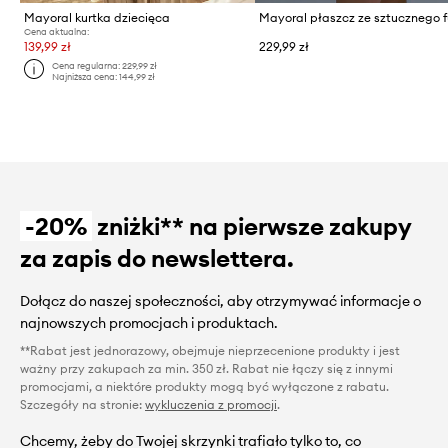
Mayoral kurtka dziecięca
Cena aktualna:
139,99 zł
229,99 zł
Cena regularna:
229,99 zł
Najniższa cena:
144,99 zł
-20%
zniżki** na pierwsze zakupy
za zapis do newslettera.
Dołącz do naszej społeczności, aby otrzymywać informacje o
najnowszych promocjach i produktach.
**Rabat jest jednorazowy, obejmuje nieprzecenione produkty i jest
ważny przy zakupach za min. 350 zł. Rabat nie łączy się z innymi
promocjami, a niektóre produkty mogą być wyłączone z rabatu.
Szczegóły na stronie:
wykluczenia z promocji
.
Chcemy, żeby do Twojej skrzynki trafiało tylko to, co