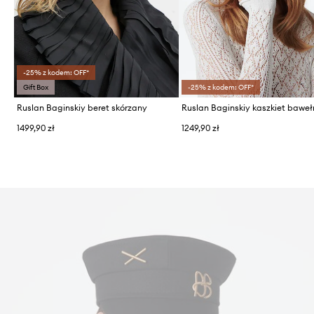
-25% z kodem: OFF*
Gift Box
-25% z kodem: OFF*
Ruslan Baginskiy beret skórzany
1499,90 zł
1249,90 zł