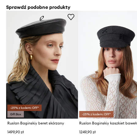
Sprawdź podobne produkty
-25% z kodem: OFF*
Gift Box
-25% z kodem: OFF*
Ruslan Baginskiy beret skórzany
1499,90 zł
1249,90 zł