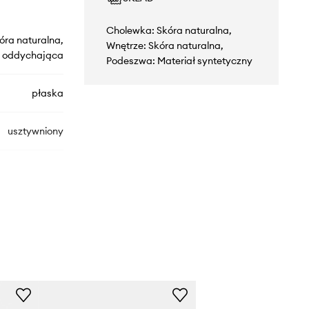
Cholewka: Skóra naturalna,
óra naturalna,
Wnętrze: Skóra naturalna,
oddychająca
Podeszwa: Materiał syntetyczny
płaska
usztywniony
SB43032A.999
czarny
See By Chloé