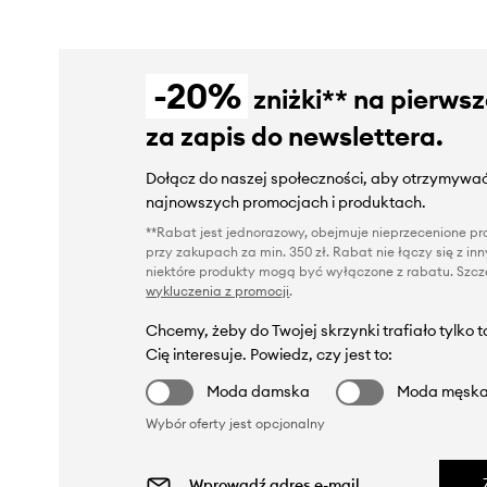
-20%
zniżki** na pierws
za zapis do newslettera.
Dołącz do naszej społeczności, aby otrzymywać
najnowszych promocjach i produktach.
**Rabat jest jednorazowy, obejmuje nieprzecenione pro
przy zakupach za min. 350 zł. Rabat nie łączy się z i
niektóre produkty mogą być wyłączone z rabatu. Szcze
wykluczenia z promocji
.
Chcemy, żeby do Twojej skrzynki trafiało tylko 
Cię interesuje. Powiedz, czy jest to:
Moda damska
Moda męsk
Wybór oferty jest opcjonalny