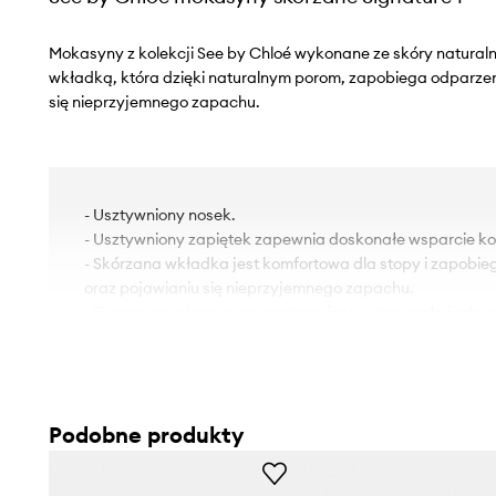
Mokasyny z kolekcji See by Chloé wykonane ze skóry naturaln
wkładką, która dzięki naturalnym porom, zapobiega odparze
się nieprzyjemnego zapachu.
- Usztywniony nosek.
- Usztywniony zapiętek zapewnia doskonałe wsparcie kost
- Skórzana wkładka jest komfortowa dla stopy i zapobi
oraz pojawianiu się nieprzyjemnego zapachu.
- Gumowa podeszwa zewnętrzna jest wytrzymała i odpor
- Dołączony tekstylny worek zabezpiecza produkt przed
- Długość wkładki wynosi: 24 cm.
- Wymiary podane dla rozmiaru: 37.
Podobne produkty