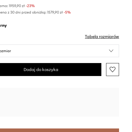
arna:
1959,90 zł
-23%
ena z 30 dni przed obniżką:
1579,90 zł
 -5%
arny
Tabela rozmiarów
rozmiar
Dodaj do koszyka