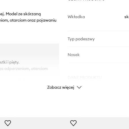
ej. Model ze skórzaną
Wkładka
sk
niom, otarciom oraz pojawaniu
Typ podeszwy
Nosek
ki i pięty.
ega odparzeniom, otarciom
DANE PRODUKTU
na na uszkodzenia.
Zobacz więcej
 kurzem.
Kod producenta
Kolor
Marka