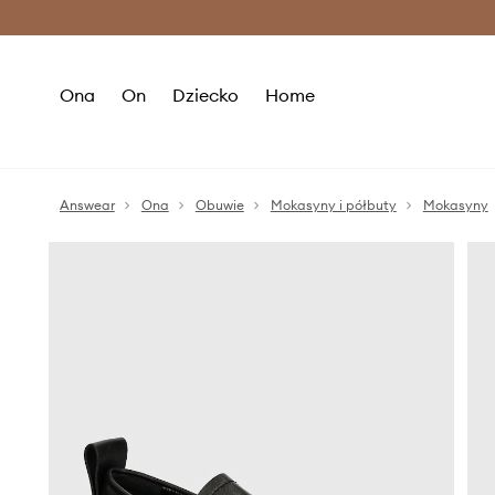
Premium Fashion Benefits >
O
Ona
On
Dziecko
Home
Answear
Ona
Obuwie
Mokasyny i półbuty
Mokasyny