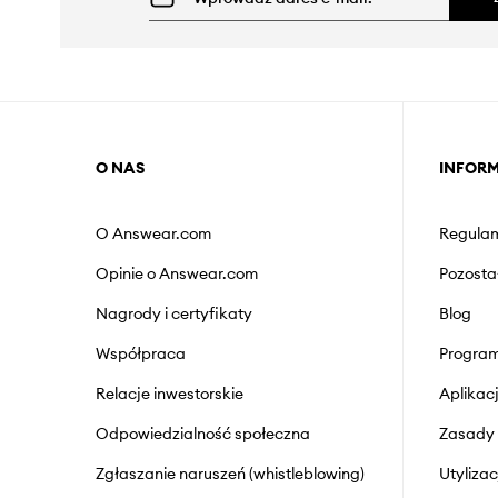
O NAS
INFOR
O Answear.com
Regulam
Opinie o Answear.com
Pozosta
Nagrody i certyfikaty
Blog
Współpraca
Program
Relacje inwestorskie
Aplika
Odpowiedzialność społeczna
Zasady 
Zgłaszanie naruszeń (whistleblowing)
Utyliza