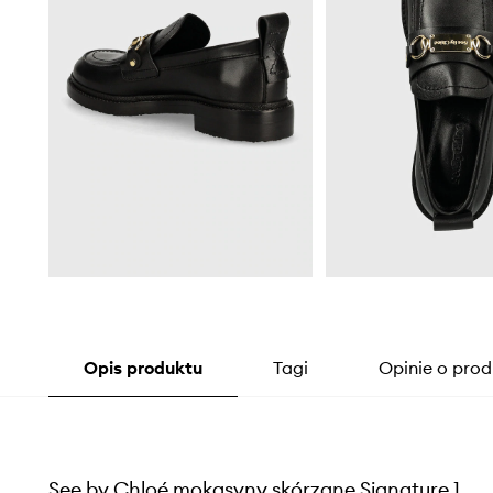
Opis produktu
Tagi
Opinie o prod
See by Chloé mokasyny skórzane Signature 1