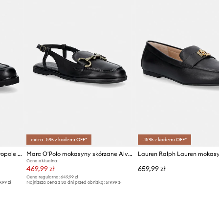
ID Produktu
extra -5% z kodem: OFF*
-15% z kodem: OFF*
Ecco mokasyny skórzane Metropole Vienna
Marc O'Polo mokasyny skórzane Alva 6A
Cena aktualna:
469,99 zł
659,99 zł
Cena regularna:
649,99 zł
9,99 zł
Najniższa cena z 30 dni przed obniżką:
519,99 zł