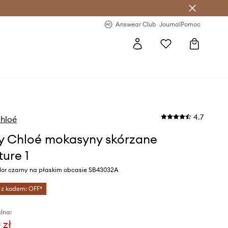
letter >
Regularne nowości >
Answear Club
Journal
Pomoc
4.7
hloé
y Chloé mokasyny skórzane
ture 1
lor czarny na płaskim obcasie SB43032A
 z kodem: OFF*
lna:
 zł