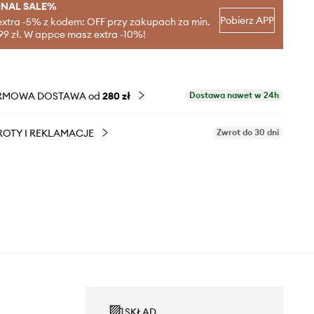
INAL SALE%
Pobierz APP
extra -5% z kodem: OFF przy zakupach za min.
99 zł. W appce masz extra -10%!
RMOWA DOSTAWA od
280 zł
Dostawa nawet w 24h
OTY I REKLAMACJE
Zwrot do 30 dni
SKŁAD