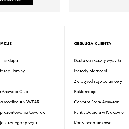
MACJE
OBSŁUGA KLIENTA
in sklepu
Dostawa i koszty wysyłki
łe regulaminy
Metody płatności
Zwroty/odstąp od umowy
 Answear Club
Reklamacje
cja mobilna ANSWEAR
Concept Store Answear
prezentowania towarów
Punkt Odbioru w Krakowie
cja zużytego sprzętu
Karty podarunkowe