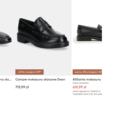
-25% z kodem: OFF*
extra -5% z kodem: OFF*
Lauren Ralph Lauren mokasyny damskie skórzane Averi III
Camper mokasyny skórzane Dean
Cena aktualna:
719,99 zł
619,99 zł
Cena regularna:
1029,90 zł
Najniższa cena z 30 dni przed obniżką