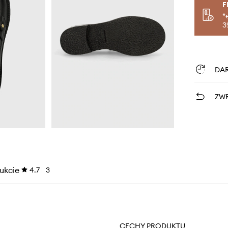
F
*
3
DA
ZWR
ukcie
4.7
3
CECHY PRODUKTU