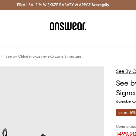
szczędzaj z Answear Club >
FINAL SALE % WIĘKSZE RABATY W APPCE
Dostawa nawet w 24h >
Szczegóły
News
See by Chloé mokasyny skórzane Signature 1
See By C
See b
Signa
damskie ko
extra -5%
Cena aktua
1499,90