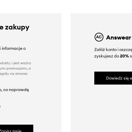
ze zakupy
Answear
 informacje o
Załóż konto i oszc
zyskujesz do
20%
s
dukty i jest ważny
nnymi promocjami, a
góły na stronie:
Dowiedz się w
to, co naprawdę
a
Zapisz mnie