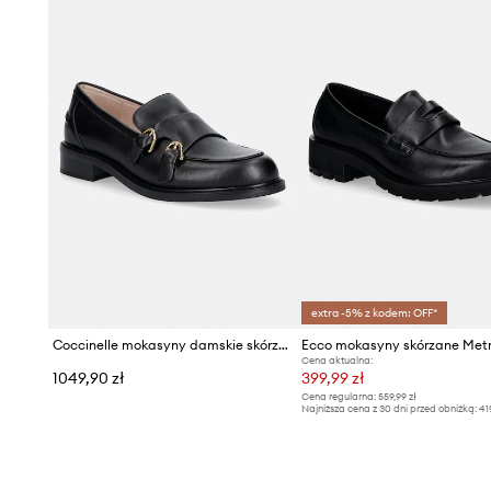
extra -5% z kodem: OFF*
Coccinelle mokasyny damskie skórzane
Cena aktualna:
1049,90 zł
399,99 zł
Cena regularna:
559,99 zł
Najniższa cena z 30 dni przed obniżką:
41