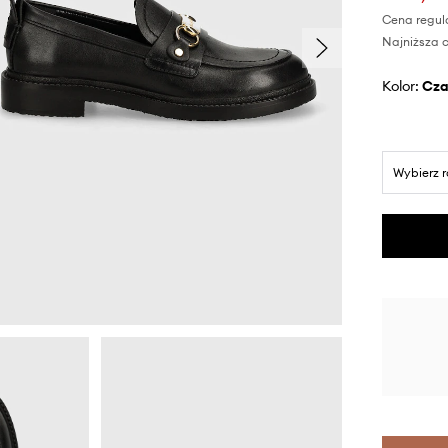
Cena regul
Najniższa c
Kolor:
cz
Wybierz 