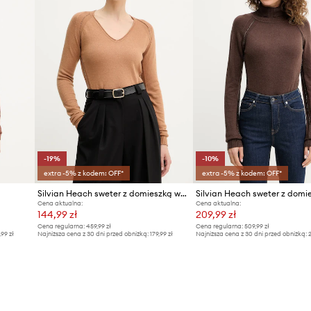
-19%
-10%
extra -5% z kodem: OFF*
extra -5% z kodem: OFF*
Silvian Heach sweter z domieszką wełny DIEGOROSA
Cena aktualna:
Cena aktualna:
144,99 zł
209,99 zł
Cena regularna:
459,99 zł
Cena regularna:
509,99 zł
,99 zł
Najniższa cena z 30 dni przed obniżką:
179,99 zł
Najniższa cena z 30 dni przed obniżką:
2