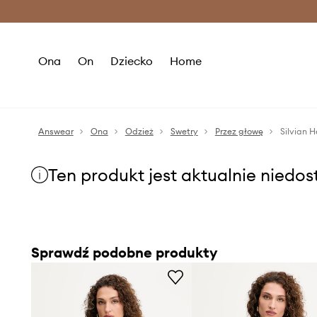
Premium Fashion Benefits >
O
Ona
On
Dziecko
Home
Answear
Ona
Odzież
Swetry
Przez głowę
Silvian 
Ten produkt jest aktualnie niedo
Sprawdź podobne produkty