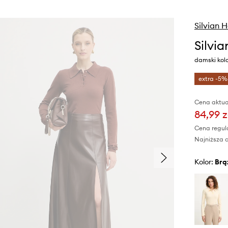
Silvian 
Silvi
damski kol
extra -5%
Cena aktua
84,99 z
Cena regul
Najniższa c
Kolor:
br