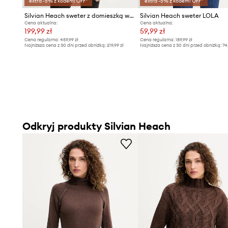
extra -5% z kodem: OFF*
extra -5% z kodem: OFF*
Silvian Heach sweter z domieszką wełny HENRY
Silvian Heach sweter LOLA
Cena aktualna:
Cena aktualna:
199,99 zł
59,99 zł
Cena regularna:
459,99 zł
Cena regularna:
189,99 zł
Najniższa cena z 30 dni przed obniżką:
219,99 zł
Najniższa cena z 30 dni przed obniżką:
74
Odkryj produkty Silvian Heach