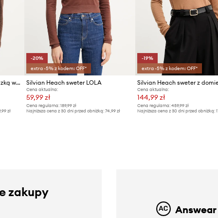
-20%
-19%
extra -5% z kodem: OFF*
extra -5% z kodem: OFF*
Silvian Heach sweter z domieszką wełny HENRY
Silvian Heach sweter LOLA
Cena aktualna:
Cena aktualna:
59,99 zł
144,99 zł
Cena regularna:
189,99 zł
Cena regularna:
459,99 zł
9,99 zł
Najniższa cena z 30 dni przed obniżką:
74,99 zł
Najniższa cena z 30 dni przed obniżką:
1
ze zakupy
Answear