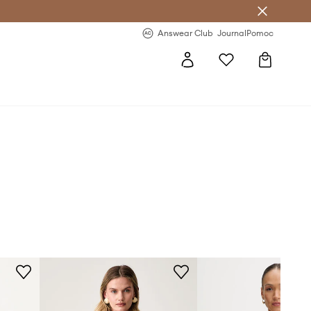
letter >
Regularne nowości >
Answear Club
Journal
Pomoc