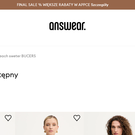
szczędzaj z Answear Club >
FINAL SALE % WIĘKSZE RABATY W APPCE
Dostawa nawet w 24h >
Szczegóły
News
Heach sweter BUCERS
stępny