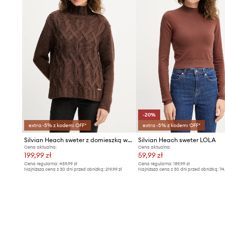
-20%
extra -5% z kodem: OFF*
extra -5% z kodem: OFF*
Silvian Heach sweter z domieszką wełny HENRY
Silvian Heach sweter LOLA
Cena aktualna:
Cena aktualna:
199,99 zł
59,99 zł
Cena regularna:
459,99 zł
Cena regularna:
189,99 zł
Najniższa cena z 30 dni przed obniżką:
219,99 zł
Najniższa cena z 30 dni przed obniżką:
74