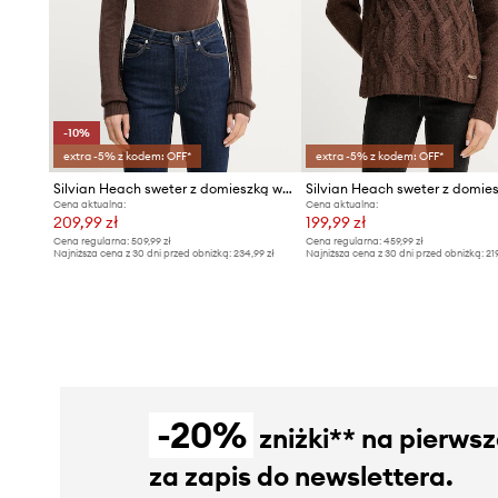
-10%
extra -5% z kodem: OFF*
extra -5% z kodem: OFF*
Silvian Heach sweter z domieszką wełny SAM
Cena aktualna:
Cena aktualna:
209,99 zł
199,99 zł
Cena regularna:
509,99 zł
Cena regularna:
459,99 zł
Najniższa cena z 30 dni przed obniżką:
234,99 zł
Najniższa cena z 30 dni przed obniżką:
21
-20%
zniżki** na pierws
za zapis do newslettera.