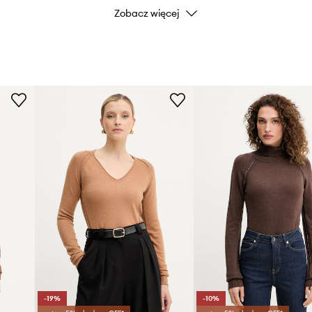
Zobacz więcej
Kolor
Marka
Producent
ID Produktu
-19%
-10%