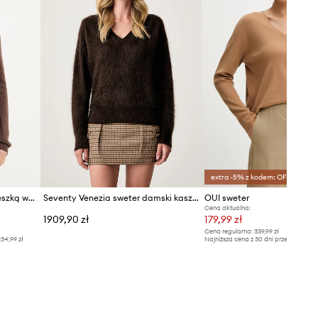
extra -5% z kodem: OFF*
Silvian Heach sweter z domieszką wełny SAM
Seventy Venezia sweter damski kaszmirowy
OUI sweter
Cena aktualna:
1909,90 zł
179,99 zł
Cena regularna:
339,99 zł
34,99 zł
Najniższa cena z 30 dni przed obniżką