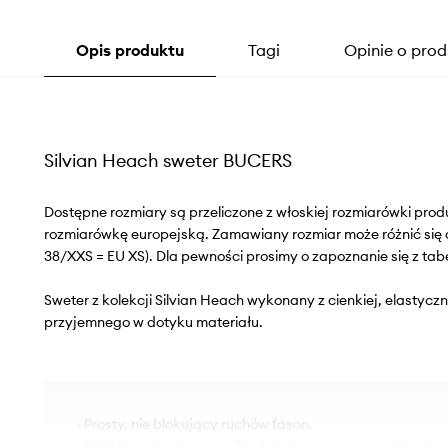
Opis produktu
Tagi
Opinie o prod
Silvian Heach sweter BUCERS
Dostępne rozmiary są przeliczone z włoskiej rozmiarówki pr
rozmiarówkę europejską. Zamawiany rozmiar może różnić się 
38/XXS = EU XS). Dla pewności prosimy o zapoznanie się z tab
Sweter z kolekcji Silvian Heach wykonany z cienkiej, elastyczn
przyjemnego w dotyku materiału.
- Prosty, nie blokujący ruchów fason.
- Krótkie zapięcie na guziki ułatwia sprawną wentylację 