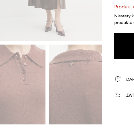
Produkt 
Niestety 
produktami
DA
ZWR