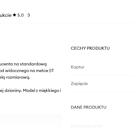
ukcie
5.0
3
CECHY PRODUKTU
oducenta na standardową
Kaptur
od widocznego na metce (IT
elą rozmiarową.
Zapięcie
ej dzianiny. Model z miękkiego i
DANE PRODUKTU
Kod producenta
oraz swobodne ubieranie i