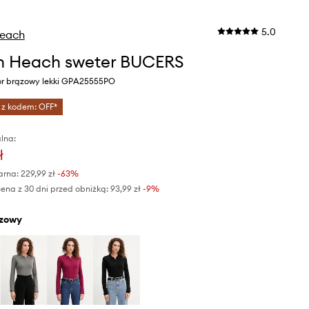
5.0
Heach
an Heach sweter BUCERS
or brązowy lekki GPA25555PO
 z kodem: OFF*
lna:
ł
arna:
229,99 zł
-63%
ena z 30 dni przed obniżką:
93,99 zł
 -9%
ązowy