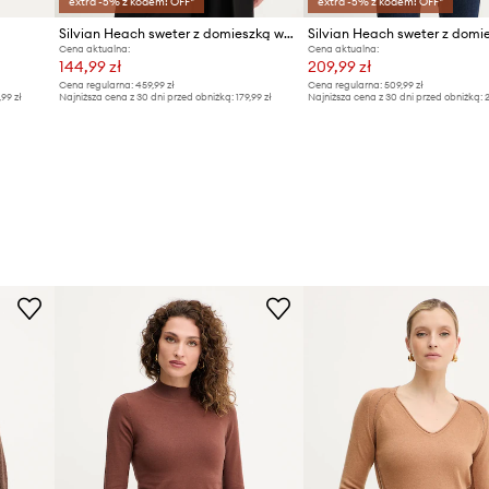
extra -5% z kodem: OFF*
extra -5% z kodem: OFF*
Silvian Heach sweter z domieszką wełny DIEGOROSA
Cena aktualna:
Cena aktualna:
144,99 zł
209,99 zł
Cena regularna:
459,99 zł
Cena regularna:
509,99 zł
,99 zł
Najniższa cena z 30 dni przed obniżką:
179,99 zł
Najniższa cena z 30 dni przed obniżką:
2