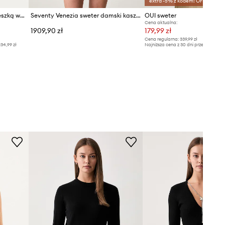
extra -5% z kodem: OFF*
Silvian Heach sweter z domieszką wełny SAM
Seventy Venezia sweter damski kaszmirowy
OUI sweter
Cena aktualna:
1909,90 zł
179,99 zł
Cena regularna:
339,99 zł
34,99 zł
Najniższa cena z 30 dni przed obniżką