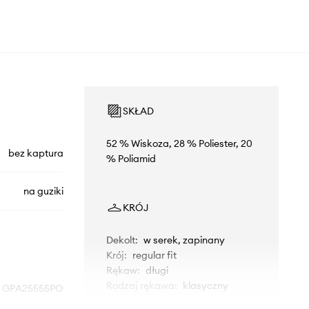
SKŁAD
52 % Wiskoza, 28 % Poliester, 20
bez kaptura
% Poliamid
na guziki
KRÓJ
Dekolt
:
w serek, zapinany
Krój
:
regular fit
Rękaw
:
długi
Rodzaj rękawa
:
klasyczny
GPA25555PO