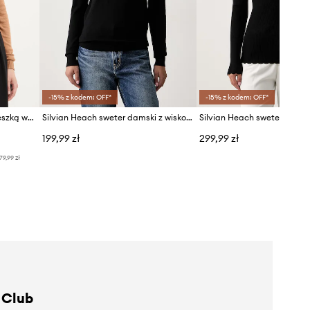
-15% z kodem: OFF*
-15% z kodem: OFF*
Silvian Heach sweter z domieszką wełny DIEGOROSA
Silvian Heach sweter damski z wiskozą NERUNGI
199,99 zł
299,99 zł
79,99 zł
 Club