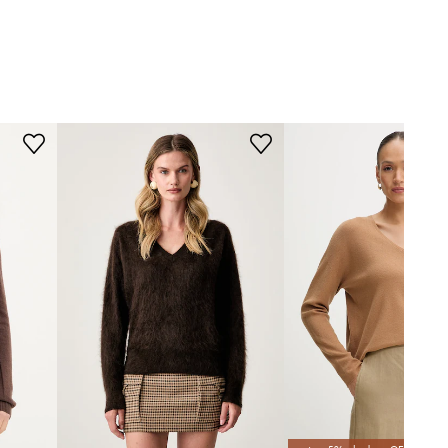
brązowy
WYMIARY
Silvian Heach
Modelka ze zdjęcia ma 176 cm
wzrostu i ma na sobie rozmiar
SSH.
Rozmiarówka standardowa
Zalecamy wybór rozmiaru, jaki nosisz
zazwyczaj.
Rozmiary prezentowane w sklepie
zostały przeliczone na standardową,
europejską tabelę rozmiarową. Na
metce dostarczonego produktu
znajduje się oryginalne oznaczenie
producenta.
Tabela rozmiarów