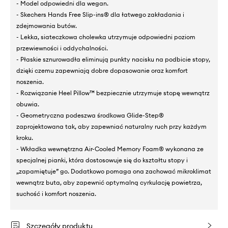
- Model odpowiedni dla wegan.
- Skechers Hands Free Slip-ins® dla łatwego zakładania i
zdejmowania butów.
- Lekka, siateczkowa cholewka utrzymuje odpowiedni poziom
przewiewności i oddychalności.
- Płaskie sznurowadła eliminują punkty nacisku na podbicie stopy,
dzięki czemu zapewniają dobre dopasowanie oraz komfort
noszenia.
- Rozwiązanie Heel Pillow™ bezpiecznie utrzymuje stopę wewnątrz
obuwia.
- Geometryczna podeszwa środkowa Glide-Step®
zaprojektowana tak, aby zapewniać naturalny ruch przy każdym
kroku.
- Wkładka wewnętrzna Air-Cooled Memory Foam® wykonana ze
specjalnej pianki, która dostosowuje się do kształtu stopy i
„zapamiętuje” go. Dodatkowo pomaga ona zachować mikroklimat
wewnątrz buta, aby zapewnić optymalną cyrkulację powietrza,
suchość i komfort noszenia.
Szczegóły produktu