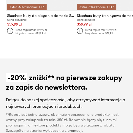
extra -5% z kodem: OFF*
extra -5% z kodem: OFF*
Skechers buty do biegania damskie SKX AERO PULSE
Cena aktualna:
Cena aktualna:
359,99 zł
359,99 zł
Cena regularna:
499,99 zł
Cena regularna:
479,99 zł
Najniższa cena:
379,99 zł
Najniższa cena:
379,99 zł
-20%
zniżki** na pierwsze zakupy
za zapis do newslettera.
Dołącz do naszej społeczności, aby otrzymywać informacje o
najnowszych promocjach i produktach.
**Rabat jest jednorazowy, obejmuje nieprzecenione produkty i jest
ważny przy zakupach za min. 350 zł. Rabat nie łączy się z innymi
promocjami, a niektóre produkty mogą być wyłączone z rabatu.
Szczegóły na stronie:
wykluczenia z promocji
.