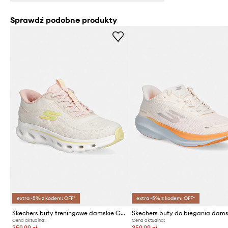
Sprawdź podobne produkty
extra -5% z kodem: OFF*
extra -5% z kodem: OFF*
Skechers buty treningowe damskie GO WALK GLIDE-STEP
Cena aktualna:
Cena aktualna:
359,99 zł
359,99 zł