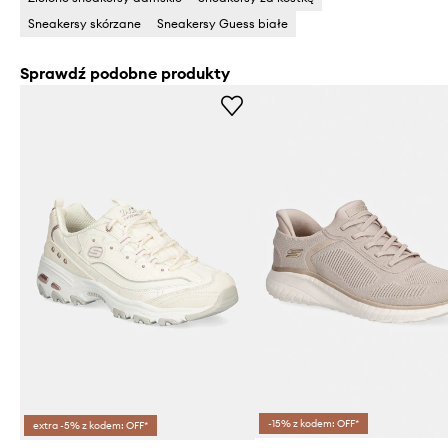
Sneakersy skórzane
Sneakersy Guess białe
Sprawdź podobne produkty
-15% z kodem: OFF*
extra -5% z kodem: OFF*