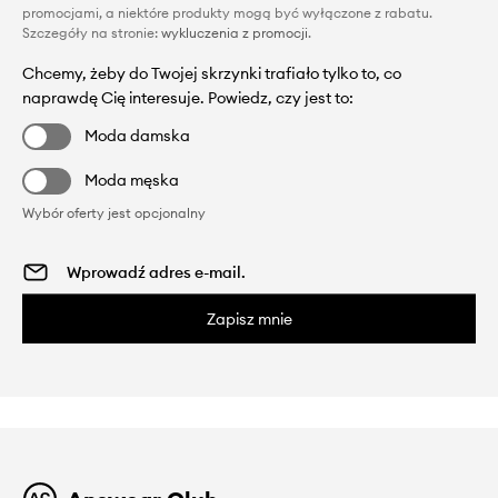
promocjami, a niektóre produkty mogą być wyłączone z rabatu.
Szczegóły na stronie:
wykluczenia z promocji
.
Chcemy, żeby do Twojej skrzynki trafiało tylko to, co
naprawdę Cię interesuje. Powiedz, czy jest to:
Moda damska
Moda męska
Wybór oferty jest opcjonalny
Zapisz mnie