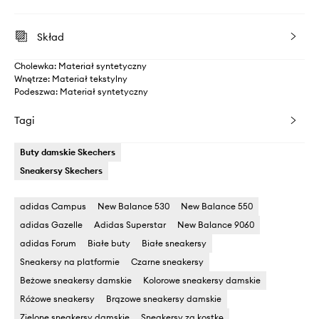
Skład
Cholewka: Materiał syntetyczny
Wnętrze: Materiał tekstylny
Podeszwa: Materiał syntetyczny
Tagi
Buty damskie Skechers
Sneakersy Skechers
adidas Campus
New Balance 530
New Balance 550
adidas Gazelle
Adidas Superstar
New Balance 9060
adidas Forum
Białe buty
Białe sneakersy
Sneakersy na platformie
Czarne sneakersy
Beżowe sneakersy damskie
Kolorowe sneakersy damskie
Różowe sneakersy
Brązowe sneakersy damskie
Zielone sneakersy damskie
Sneakersy za kostkę