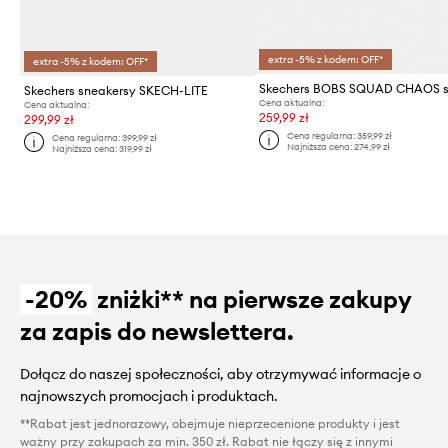
extra -5% z kodem: OFF*
extra -5% z kodem: OFF*
Skechers sneakersy SKECH-LITE
Cena aktualna:
Cena aktualna:
259,99 zł
299,99 zł
Cena regularna:
359,99 zł
Cena regularna:
399,99 zł
Najniższa cena:
274,99 zł
Najniższa cena:
319,99 zł
-20%
zniżki** na pierwsze zakupy
za zapis do newslettera.
Dołącz do naszej społeczności, aby otrzymywać informacje o
najnowszych promocjach i produktach.
**Rabat jest jednorazowy, obejmuje nieprzecenione produkty i jest
ważny przy zakupach za min. 350 zł. Rabat nie łączy się z innymi