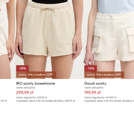
-18%
-13%
extra -5% z kodem: OFF*
extra -5% z kodem: OFF*
S
IRO szorty bawełniane
Gaudi szorty
Cena aktualna:
Cena aktualna:
299,99 zł
199,99 zł
Cena regularna:
619,99 zł
Cena regularna:
449,99 zł
4,99 zł
Najniższa cena z 30 dni przed obniżką:
369,99 zł
Najniższa cena z 30 dni przed obniżką:
2