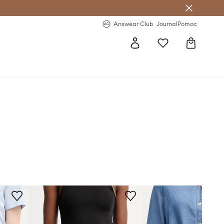
letter >
Regularne nowości >
Answear Club
Journal
Pomoc