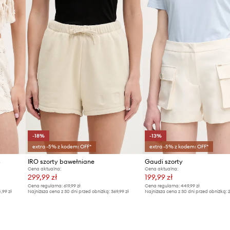
-18%
-13%
extra -5% z kodem: OFF*
extra -5% z kodem: OFF*
S
IRO szorty bawełniane
Gaudi szorty
Cena aktualna:
Cena aktualna:
299,99 zł
199,99 zł
Cena regularna:
619,99 zł
Cena regularna:
449,99 zł
4,99 zł
Najniższa cena z 30 dni przed obniżką:
369,99 zł
Najniższa cena z 30 dni przed obniżką:
2