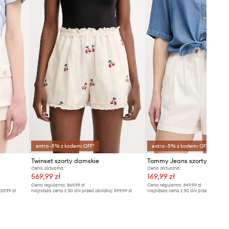
extra -5% z kodem: OFF*
extra -5% z kodem: OFF*
Twinset szorty damskie
Tommy Jeans szorty
Cena aktualna:
Cena aktualna:
569,99 zł
169,99 zł
Cena regularna:
869,99 zł
Cena regularna:
349,99 zł
29,99 zł
Najniższa cena z 30 dni przed obniżką:
599,99 zł
Najniższa cena z 30 dni przed obniżką