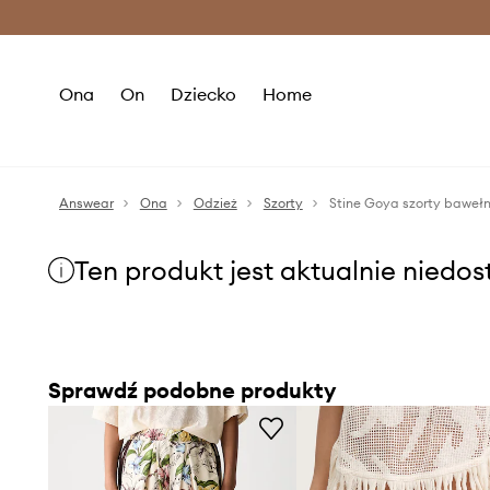
Premium Fashion Benefits >
O
Ona
On
Dziecko
Home
Answear
Ona
Odzież
Szorty
Stine Goya szorty baweł
Ten produkt jest aktualnie niedo
Sprawdź podobne produkty