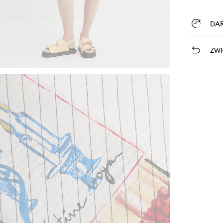
DA
ZWR