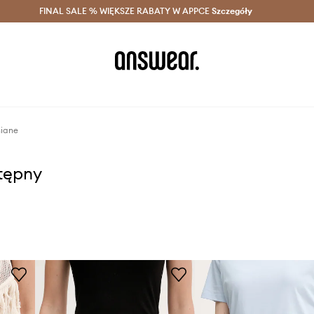
szczędzaj z Answear Club >
FINAL SALE % WIĘKSZE RABATY W APPCE
Dostawa nawet w 24h >
Szczegóły
News
niane
stępny