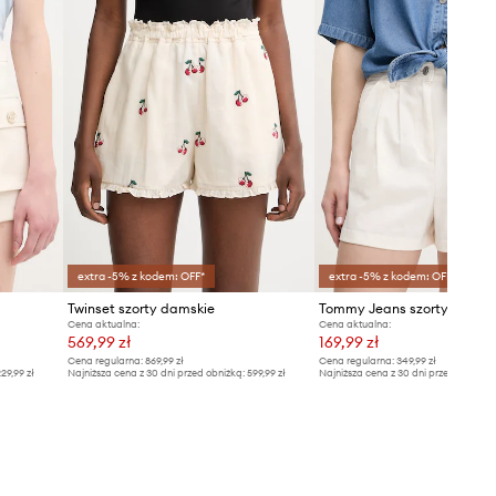
extra -5% z kodem: OFF*
extra -5% z kodem: OFF*
Twinset szorty damskie
Tommy Jeans szorty
Cena aktualna:
Cena aktualna:
569,99 zł
169,99 zł
Cena regularna:
869,99 zł
Cena regularna:
349,99 zł
29,99 zł
Najniższa cena z 30 dni przed obniżką:
599,99 zł
Najniższa cena z 30 dni przed obniżką