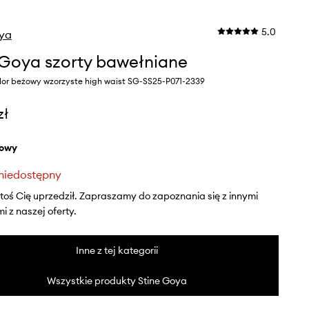
5.0
oya
 Goya szorty bawełniane
lor beżowy wzorzyste high waist SG-SS25-P071-2339
zł
żowy
niedostępny
ktoś Cię uprzedził. Zapraszamy do zapoznania się z innymi
 z naszej oferty.
Inne z tej kategorii
Wszystkie produkty Stine Goya