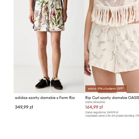
extra -5% z kodem: OFF*
adidas szorty damskie x Farm Rio
Rip Curl szorty damskie OASI
Cena aktualna:
349,99 zł
164,99 zł
Cena regularna:
249,99 zł
Najniższa cena z 30 dni przed obniżką:
17