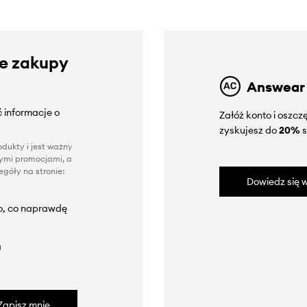
ze zakupy
Answear
 informacje o
Załóż konto i oszc
zyskujesz do
20%
s
dukty i jest ważny
nnymi promocjami, a
góły na stronie:
Dowiedz się w
to, co naprawdę
a
Zapisz mnie