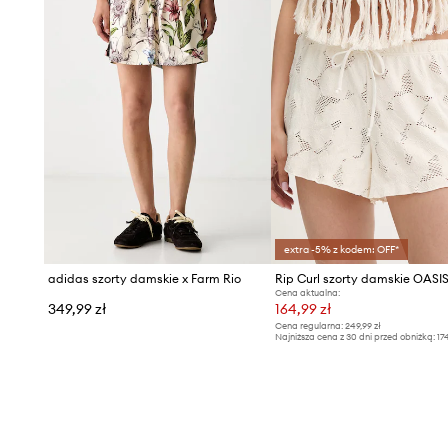
extra -5% z kodem: OFF*
adidas szorty damskie x Farm Rio
Rip Curl szorty damskie OASI
Cena aktualna:
349,99 zł
164,99 zł
Cena regularna:
249,99 zł
Najniższa cena z 30 dni przed obniżką:
17