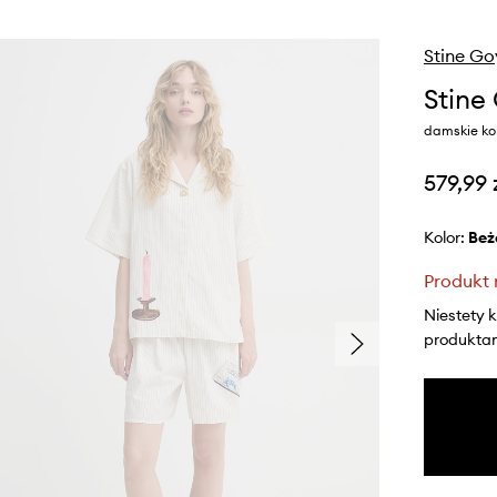
Stine G
Stine
damskie ko
579,99 
Kolor:
be
Produkt 
Niestety 
produktami