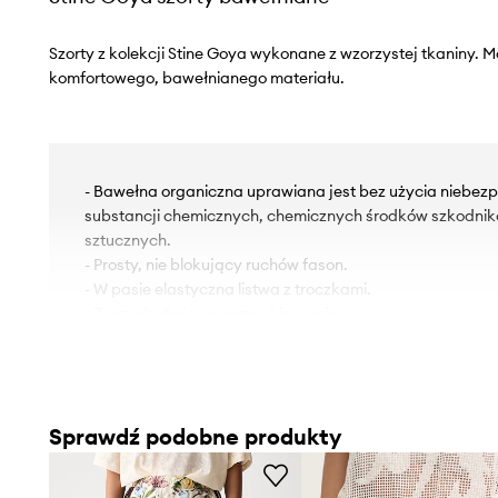
Szorty z kolekcji Stine Goya wykonane z wzorzystej tkaniny. 
komfortowego, bawełnianego materiału.
- Bawełna organiczna uprawiana jest bez użycia niebezp
substancji chemicznych, chemicznych środków szkodni
sztucznych.
- Prosty, nie blokujący ruchów fason.
- W pasie elastyczna listwa z troczkami.
- Z przodu dwie wsuwane kieszenie.
- Szerokość w pasie: 40 cm.
- Szerokość w biodrach: 60 cm.
- Wysokość stanu: 30 cm.
- Szerokość nogawki: 38 cm.
Sprawdź podobne produkty
- Długość zewnętrzna nogawki: 40 cm.
- Wymiary podane dla rozmiaru: S.