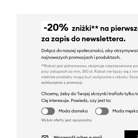
-20%
zniżki** na pierws
za zapis do newslettera.
Dołącz do naszej społeczności, aby otrzymywać
najnowszych promocjach i produktach.
**Rabat jest jednorazowy, obejmuje nieprzecenione pro
przy zakupach za min. 350 zł. Rabat nie łączy się z i
niektóre produkty mogą być wyłączone z rabatu. Szcze
wykluczenia z promocji
.
Chcemy, żeby do Twojej skrzynki trafiało tylko 
Cię interesuje. Powiedz, czy jest to:
Moda damska
Moda męsk
Wybór oferty jest opcjonalny