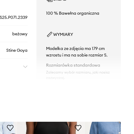
100 % Bawełna organiczna
S25.P071.2339
beżowy
WYMIARY
Modelka ze zdjęcia ma 179 cm
Stine Goya
wzrostu i ma na sobie rozmiar S.
Rozmiarówka standardowa
Zalecamy wybór rozmiaru, jaki nosisz
zazwyczaj.
Tabela rozmiarów