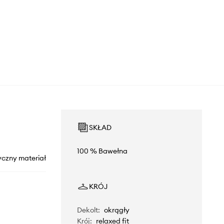
SKŁAD
100 % Bawełna
yczny materiał
KRÓJ
Dekolt
:
okrągły
Krój
:
relaxed fit