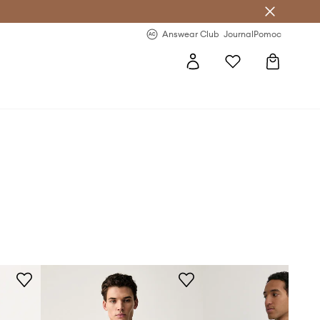
letter >
Regularne nowości >
Answear Club
Journal
Pomoc