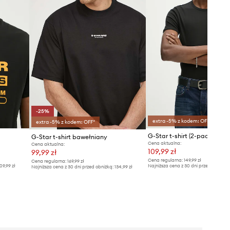
-25%
extra -5% z kodem: OFF*
extra -5% z kodem: OFF*
G-Star t-shirt (2-pack) Base
G-Star t-shirt bawełniany
Cena aktualna:
Cena aktualna:
109,99 zł
99,99 zł
Cena regularna:
149,99 zł
Cena regularna:
169,99 zł
09,99 zł
Najniższa cena z 30 dni przed obniżką
Najniższa cena z 30 dni przed obniżką:
134,99 zł