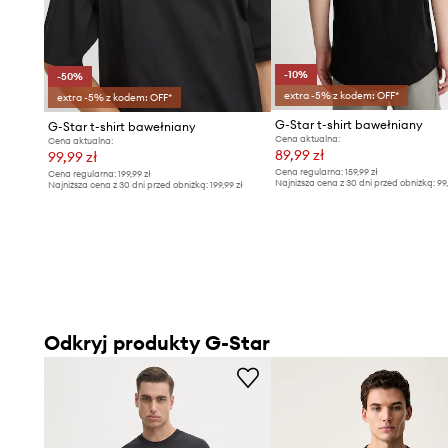
-10%
-50%
extra -5% z kodem: OFF*
extra -5% z kodem: OFF*
G-Star t-shirt bawełniany
G-Star t-shirt bawełniany
Cena aktualna:
Cena aktualna:
89,99 zł
99,99 zł
Cena regularna:
159,99 zł
Cena regularna:
199,99 zł
Najniższa cena z 30 dni przed obniżką:
99
Najniższa cena z 30 dni przed obniżką:
199,99 zł
Odkryj produkty G-Star