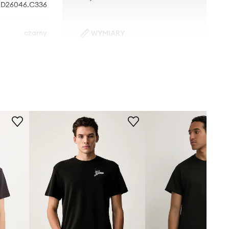
D26046.C336
czarny
WYMIARY
Model ze zdjęcia ma 185 cm
G-Star
wzrostu i ma na sobie rozmiar M.
Rozmiarówka standardowa
Zalecamy wybór rozmiaru, jaki nosisz
zazwyczaj.
Tabela rozmiarów