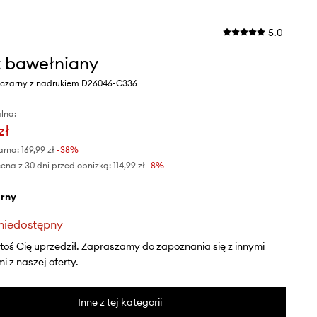
5.0
rt bawełniany
r czarny z nadrukiem D26046-C336
lna:
zł
arna:
169,99 zł
-38%
ena z 30 dni przed obniżką:
114,99 zł
 -8%
arny
niedostępny
ktoś Cię uprzedził. Zapraszamy do zapoznania się z innymi
 z naszej oferty.
Inne z tej kategorii