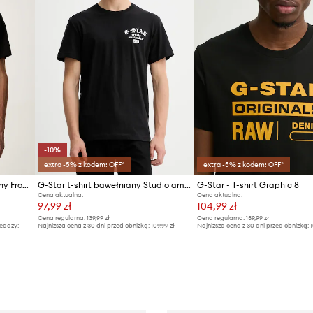
-10%
extra -5% z kodem: OFF*
extra -5% z kodem: OFF*
G-Star T-shirt męski bawełniany Front prt logo r t
G-Star t-shirt bawełniany Studio ams
G-Star - T-shirt Graphic 8
Cena aktualna:
Cena aktualna:
97,99 zł
104,99 zł
Cena regularna:
139,99 zł
Cena regularna:
139,99 zł
edaży:
Najniższa cena z 30 dni przed obniżką:
109,99 zł
Najniższa cena z 30 dni przed obniżką:
1