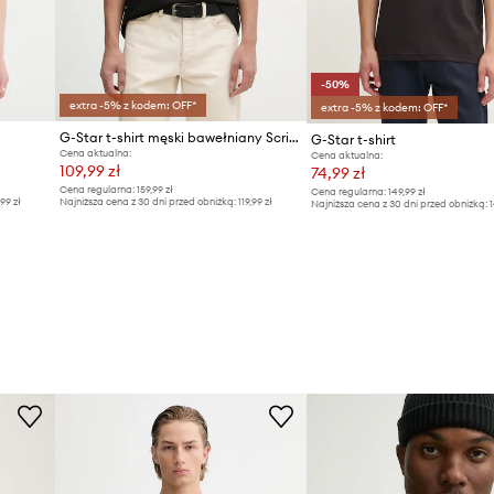
-50%
extra -5% z kodem: OFF*
extra -5% z kodem: OFF*
G-Star t-shirt męski bawełniany Script gr
G-Star t-shirt
Cena aktualna:
Cena aktualna:
109,99 zł
74,99 zł
Cena regularna:
159,99 zł
Cena regularna:
149,99 zł
,99 zł
Najniższa cena z 30 dni przed obniżką:
119,99 zł
Najniższa cena z 30 dni przed obniżką:
1