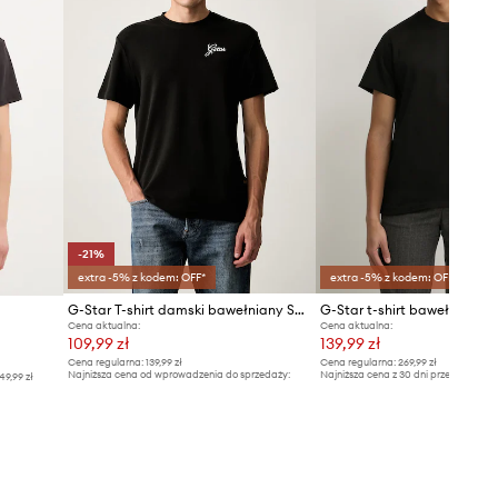
-21%
extra -5% z kodem: OFF*
extra -5% z kodem: OFF*
G-Star T-shirt damski bawełniany Script r t
G-Star t-shirt bawełniany
Cena aktualna:
Cena aktualna:
109,99 zł
139,99 zł
Cena regularna:
139,99 zł
Cena regularna:
269,99 zł
Najniższa cena od wprowadzenia do sprzedaży:
Najniższa cena z 30 dni przed obniżką
49,99 zł
139,99 zł