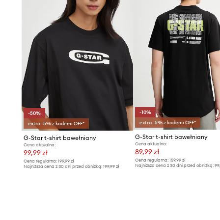
-10%
-50%
extra -5% z kodem: OFF*
extra -5% z kodem: OFF*
G-Star t-shirt bawełniany
G-Star t-shirt bawełniany
Cena aktualna:
Cena aktualna:
89,99 zł
99,99 zł
Cena regularna:
159,99 zł
Cena regularna:
199,99 zł
Najniższa cena z 30 dni przed obniżką:
99
Najniższa cena z 30 dni przed obniżką:
199,99 zł