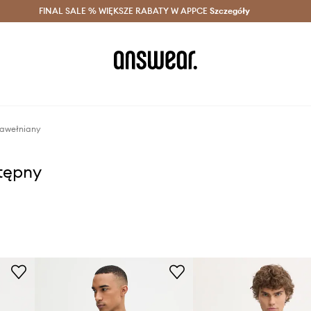
szczędzaj z Answear Club >
FINAL SALE % WIĘKSZE RABATY W APPCE
Dostawa nawet w 24h >
Szczegóły
News
bawełniany
stępny