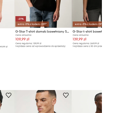
-21%
extra -5% z kodem: OFF*
extra -5% z kodem: OFF*
G-Star T-shirt damski bawełniany Script r t
G-Star t-shirt bawełniany
Cena aktualna:
Cena aktualna:
109,99 zł
139,99 zł
Cena regularna:
139,99 zł
Cena regularna:
269,99 zł
Najniższa cena od wprowadzenia do sprzedaży:
Najniższa cena z 30 dni przed obniżką
49,99 zł
139,99 zł