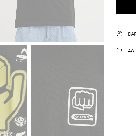
DA
ZWR