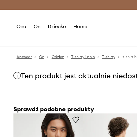
Premium Fashion Benefits >
O
Ona
On
Dziecko
Home
Answear
On
Odzież
T-shirty i polo
T-shirty
t-shirt 
Ten produkt jest aktualnie niedo
Sprawdź podobne produkty