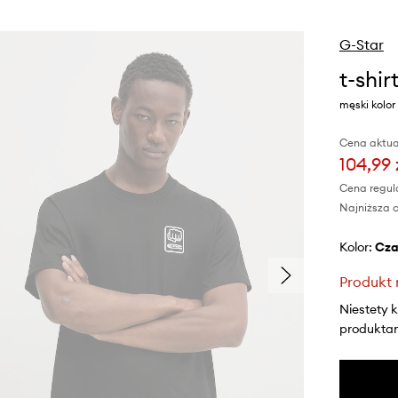
G-Star
t-shi
męski kolo
Cena aktua
104,99 
Cena regul
Najniższa c
Kolor:
cz
Produkt 
Niestety 
produktami