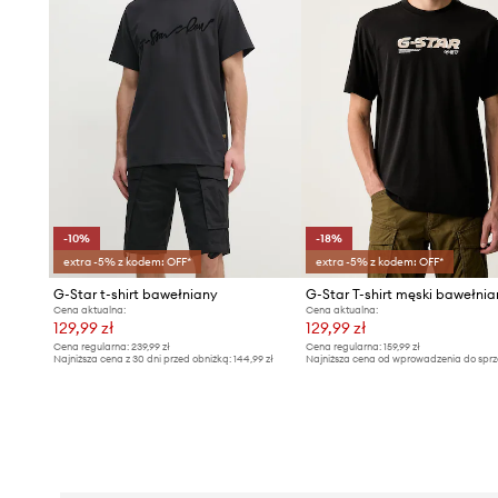
-10%
-18%
extra -5% z kodem: OFF*
extra -5% z kodem: OFF*
G-Star t-shirt bawełniany
Cena aktualna:
Cena aktualna:
129,99 zł
129,99 zł
Cena regularna:
239,99 zł
Cena regularna:
159,99 zł
Najniższa cena z 30 dni przed obniżką:
144,99 zł
Najniższa cena od wprowadzenia do sprz
159,99 zł