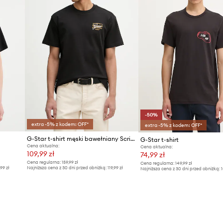
-50%
extra -5% z kodem: OFF*
extra -5% z kodem: OFF*
G-Star t-shirt męski bawełniany Script gr
G-Star t-shirt
Cena aktualna:
Cena aktualna:
109,99 zł
74,99 zł
Cena regularna:
159,99 zł
Cena regularna:
149,99 zł
,99 zł
Najniższa cena z 30 dni przed obniżką:
119,99 zł
Najniższa cena z 30 dni przed obniżką:
1