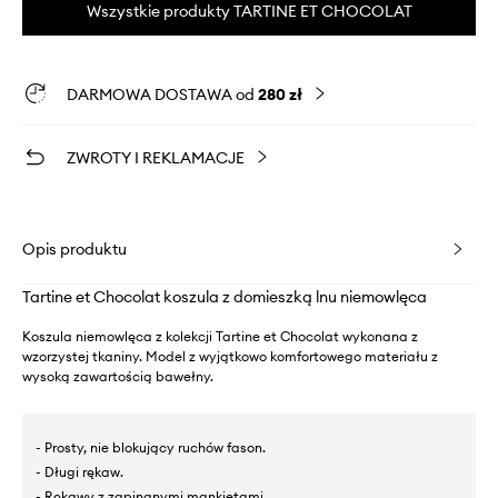
Wszystkie produkty TARTINE ET CHOCOLAT
DARMOWA DOSTAWA od
280 zł
ZWROTY I REKLAMACJE
Opis produktu
Tartine et Chocolat koszula z domieszką lnu niemowlęca
Koszula niemowlęca z kolekcji Tartine et Chocolat wykonana z
wzorzystej tkaniny. Model z wyjątkowo komfortowego materiału z
wysoką zawartością bawełny.
- Prosty, nie blokujący ruchów fason.
- Długi rękaw.
- Rękawy z zapinanymi mankietami.