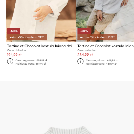
-50%
-50%
extra -5% z kodem: OFF*
extra -5% z kodem: OFF*
Tartine et Chocolat koszula lniana dziecięca
Cena aktualna:
Cena aktualna:
194,99 zł
234,99 zł
Cena regularna:
389,99 zł
Cena regularna:
469,99 zł
Najniższa cena:
389,99 zł
Najniższa cena:
469,99 zł