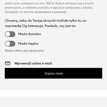
ważny przy zakupach za min. 350 zł. Rabat nie łączy się z innymi
promocjami, a niektóre produkty mogą być wyłączone z rabatu.
Szczegóły na stronie:
wykluczenia z promocji
.
Chcemy, żeby do Twojej skrzynki trafiało tylko to, co
naprawdę Cię interesuje. Powiedz, czy jest to:
Moda damska
Moda męska
Wybór oferty jest opcjonalny
Zapisz mnie