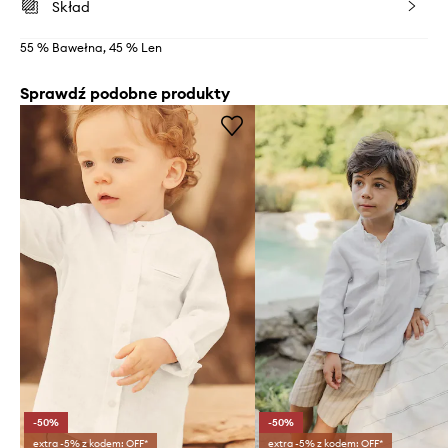
Skład
55 % Bawełna, 45 % Len
Sprawdź podobne produkty
-50%
-50%
extra -5% z kodem: OFF*
extra -5% z kodem: OFF*