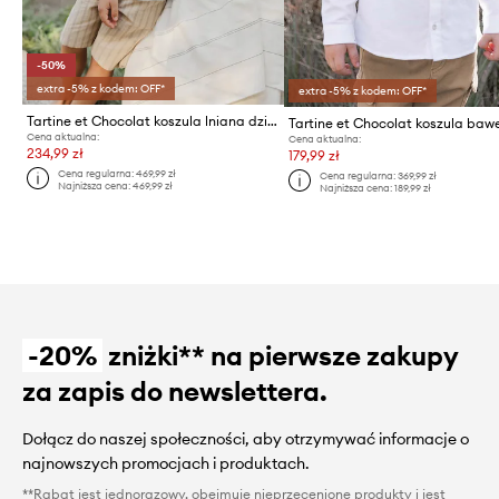
-50%
extra -5% z kodem: OFF*
extra -5% z kodem: OFF*
Tartine et Chocolat koszula lniana dziecięca
Cena aktualna:
Cena aktualna:
234,99 zł
179,99 zł
Cena regularna:
469,99 zł
Cena regularna:
369,99 zł
Najniższa cena:
469,99 zł
Najniższa cena:
189,99 zł
-20%
zniżki** na pierwsze zakupy
za zapis do newslettera.
Dołącz do naszej społeczności, aby otrzymywać informacje o
najnowszych promocjach i produktach.
**Rabat jest jednorazowy, obejmuje nieprzecenione produkty i jest