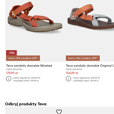
-10%
extra -5% z kodem: OFF*
extra -5% z kodem: OFF*
Teva sandały damskie Winsted
Cena aktualna:
Cena aktualna:
179,99 zł
154,99 zł
Cena regularna:
309,99 zł
Cena regularna:
299,99 zł
Najniższa cena:
199,99 zł
Najniższa cena:
169,99 zł
Odkryj produkty Teva