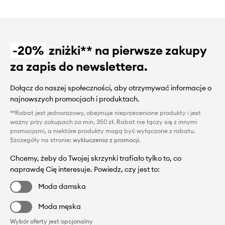
-20%
zniżki** na pierwsze zakupy
za zapis do newslettera.
Dołącz do naszej społeczności, aby otrzymywać informacje o
najnowszych promocjach i produktach.
**Rabat jest jednorazowy, obejmuje nieprzecenione produkty i jest
ważny przy zakupach za min. 350 zł. Rabat nie łączy się z innymi
promocjami, a niektóre produkty mogą być wyłączone z rabatu.
Szczegóły na stronie:
wykluczenia z promocji
.
Chcemy, żeby do Twojej skrzynki trafiało tylko to, co
naprawdę Cię interesuje. Powiedz, czy jest to:
Moda damska
Moda męska
Wybór oferty jest opcjonalny