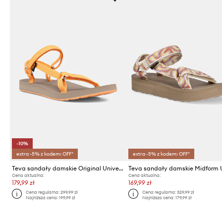
-10%
extra -5% z kodem: OFF*
extra -5% z kodem: OFF*
Teva sandały damskie Original Universal Slim
Cena aktualna:
Cena aktualna:
179,99 zł
169,99 zł
Cena regularna:
299,99 zł
Cena regularna:
329,99 zł
Najniższa cena:
199,99 zł
Najniższa cena:
179,99 zł