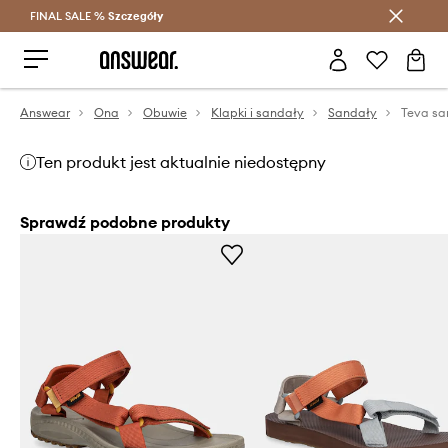
FINAL SALE %
Szczegóły
Oszczędzaj z Answear Club >
Answear
Ona
Obuwie
Klapki i sandały
Sandały
Ten produkt jest aktualnie niedostępny
Sprawdź podobne produkty