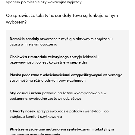
spacery po mieście czy wakacyjne wyjazdy.
Co sprawia, że tekstylne sandały Teva są funkcjonalnym
wyborem?
Damskie sandały
stworzone z myślą o aktywnym spędzaniu
czasu w miejskim otoczeniu
Cholewka z materiału tekstylnego
sprzyja lekkości i
przewiewności, co jest korzystne w ciepłe dni
Płaska podeszwa z właściwościami antypoślizgowymi
wspomaga
stabilność na różnorodnych powierzchniach
Styl casual i urban
pozwala na łatwe wkomponowanie w
codzienne, swobodne zestawy odzieżowe
Otwarty nosek
sprzyja swobodzie palców i wentylacji, co
zwiększa komfort użytkowania
Wnętrze wyściełane materiałem syntetycznym i tekstylnym
wspomaga wygodę noszenia