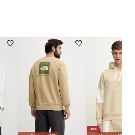
Model ze zdjęcia ma 182 cm
beżowy
wzrostu i ma na sobie rozmiar M.
Rozmiarówka standardowa
The North Face
Zalecamy wybór rozmiaru, jaki nosisz
zazwyczaj.
Tabela rozmiarów
-10%