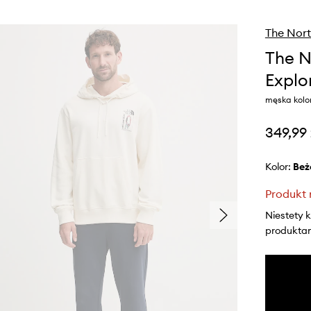
The Nort
The N
Explo
męska kolo
349,99 
Kolor:
be
Produkt 
Niestety 
produktami