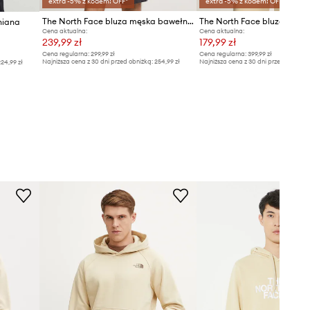
extra -5% z kodem: OFF*
extra -5% z kodem: OFF*
The North Face bluza męska bawełniana Raglan
The North Face bluza Terry
niana
Cena aktualna:
Cena aktualna:
239,99 zł
179,99 zł
Cena regularna:
299,99 zł
Cena regularna:
399,99 zł
Najniższa cena z 30 dni przed obniżką:
254,99 zł
Najniższa cena z 30 dni przed obniżką
24,99 zł