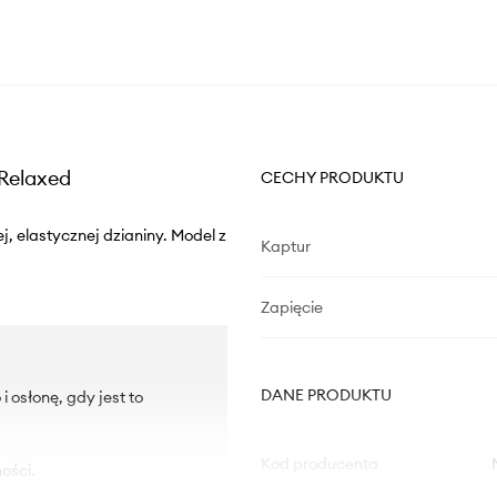
 Relaxed
CECHY PRODUKTU
j, elastycznej dzianiny. Model z
Kaptur
Zapięcie
DANE PRODUKTU
 osłonę, gdy jest to
Kod producenta
ości.