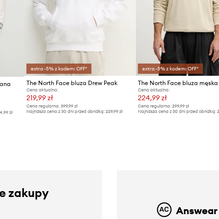
extra -5% z kodem: OFF*
extra -5% z kodem: OFF*
The North Face bluza Drew Peak
iana
Cena aktualna:
Cena aktualna:
219,99 zł
224,99 zł
Cena regularna:
399,99 zł
Cena regularna:
299,99 zł
Najniższa cena z 30 dni przed obniżką:
229,99 zł
Najniższa cena z 30 dni przed obniżką:
2
4,99 zł
ze zakupy
Answear