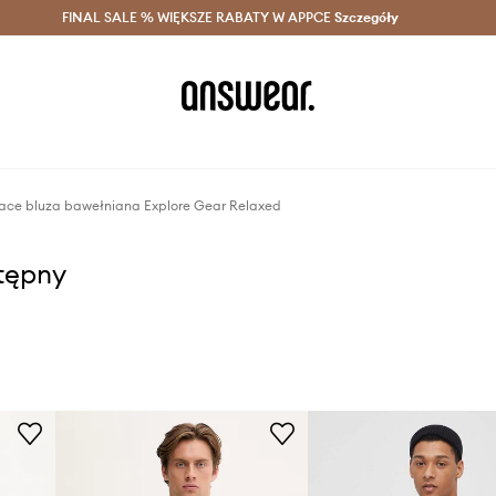
szczędzaj z Answear Club >
FINAL SALE % WIĘKSZE RABATY W APPCE
Dostawa nawet w 24h >
Szczegóły
News
ace bluza bawełniana Explore Gear Relaxed
stępny