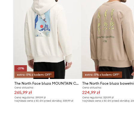
-21%
extra -5% z kodem: OFF*
extra -5% z kodem: OFF*
The North Face bluza MOUNTAIN CELEBRATION
Cena aktualna:
Cena aktualna:
265,99 zł
224,99 zł
Cena regularna:
399,99 zł
Cena regularna:
329,99 zł
Najniższa cena z 30 dni przed obniżką:
339,99 zł
Najniższa cena z 30 dni przed obniżką:
23