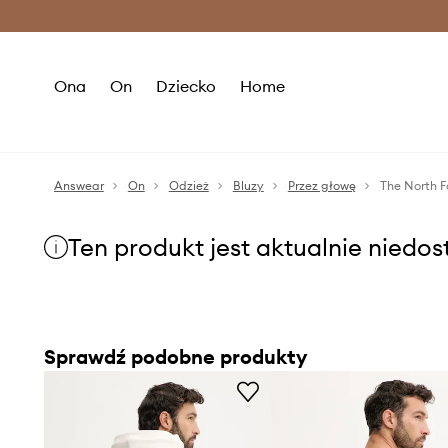
Premium Fashion Benefits >
O
Ona
On
Dziecko
Home
Answear
On
Odzież
Bluzy
Przez głowę
The North F
Ten produkt jest aktualnie niedo
Sprawdź podobne produkty