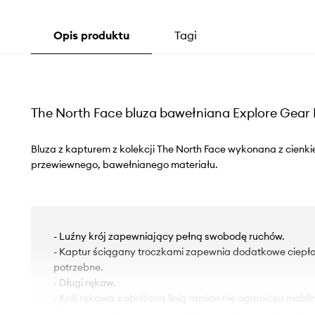
Opis produktu
Tagi
The North Face bluza bawełniana Explore Gear
Bluza z kapturem z kolekcji The North Face wykonana z cienkie
przewiewnego, bawełnianego materiału.
- Luźny krój zapewniający pełną swobodę ruchów.
- Kaptur ściągany troczkami zapewnia dodatkowe ciepło i
potrzebne.
- Długi rękaw.
- Krój rękawa z obniżoną linią ramion nie ogranicza mobiln
- Z przodu praktyczna, wsuwana kieszeń typu kangurka.