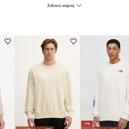
Zobacz więcej
niącymi przed
Kolor
Marka
ID Produktu
-11%