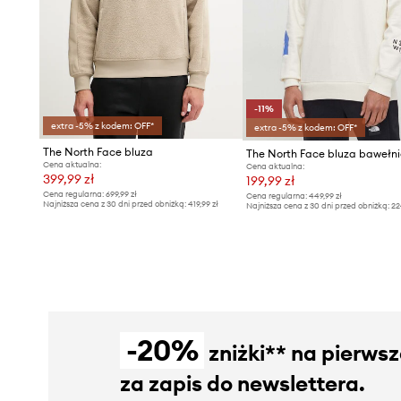
-11%
extra -5% z kodem: OFF*
extra -5% z kodem: OFF*
The North Face bluza
The North Face bluza bawełn
Cena aktualna:
Cena aktualna:
399,99 zł
199,99 zł
Cena regularna:
699,99 zł
Cena regularna:
449,99 zł
Najniższa cena z 30 dni przed obniżką:
419,99 zł
Najniższa cena z 30 dni przed obniżką:
22
-20%
zniżki** na pierws
za zapis do newslettera.