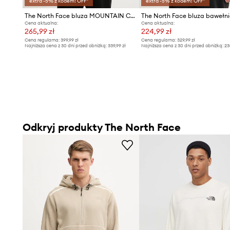
extra -5% z kodem: OFF*
extra -5% z kodem: OFF*
The North Face bluza MOUNTAIN CELEBRATION
Cena aktualna:
Cena aktualna:
265,99 zł
224,99 zł
Cena regularna:
399,99 zł
Cena regularna:
329,99 zł
Najniższa cena z 30 dni przed obniżką:
339,99 zł
Najniższa cena z 30 dni przed obniżką:
23
Odkryj produkty The North Face