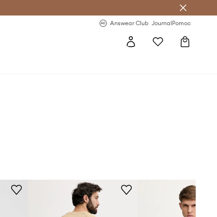
letter >
Regularne nowości >
Answear Club
Journal
Pomoc