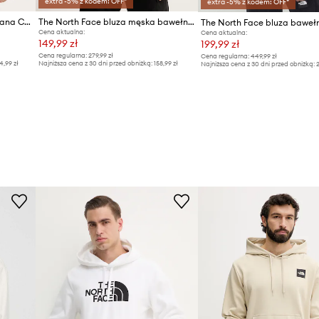
extra -5% z kodem: OFF*
extra -5% z kodem: OFF*
The North Face bluza bawełniana Connect Relaxed
The North Face bluza męska bawełniana Essential Light
The North Face bluza baweł
Cena aktualna:
Cena aktualna:
149,99 zł
199,99 zł
Cena regularna:
279,99 zł
Cena regularna:
449,99 zł
4,99 zł
Najniższa cena z 30 dni przed obniżką:
158,99 zł
Najniższa cena z 30 dni przed obniżką:
2