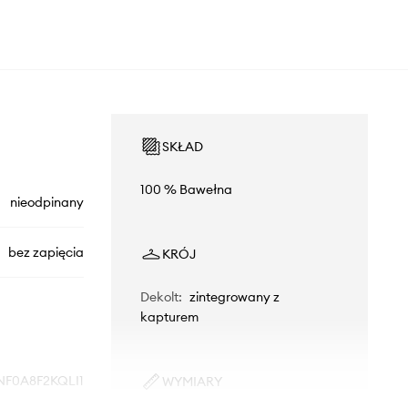
SKŁAD
100 % Bawełna
nieodpinany
bez zapięcia
KRÓJ
Dekolt
:
zintegrowany z
kapturem
NF0A8F2KQLI1
WYMIARY