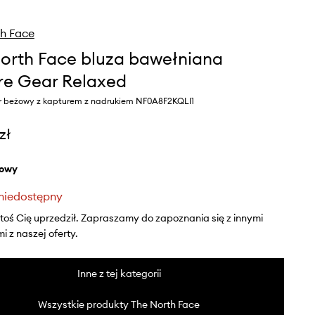
h Face
orth Face bluza bawełniana
re Gear Relaxed
r beżowy z kapturem z nadrukiem NF0A8F2KQLI1
zł
żowy
niedostępny
ktoś Cię uprzedził. Zapraszamy do zapoznania się z innymi
 z naszej oferty.
Inne z tej kategorii
Wszystkie produkty The North Face