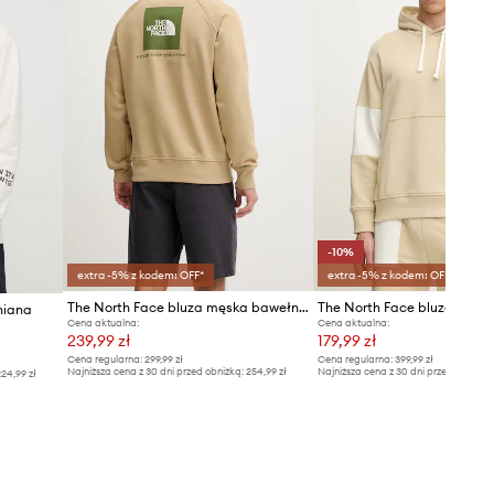
-10%
extra -5% z kodem: OFF*
extra -5% z kodem: OFF*
The North Face bluza męska bawełniana Raglan
The North Face bluza Terry
niana
Cena aktualna:
Cena aktualna:
239,99 zł
179,99 zł
Cena regularna:
299,99 zł
Cena regularna:
399,99 zł
Najniższa cena z 30 dni przed obniżką:
254,99 zł
Najniższa cena z 30 dni przed obniżką
24,99 zł