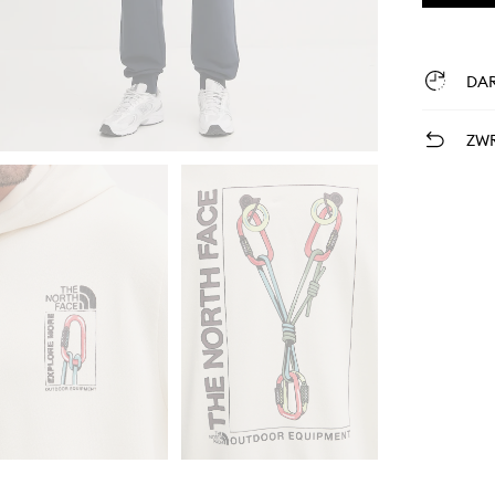
DA
ZWR