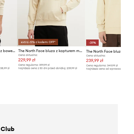
extra -5% z kodem: OFF*
-31%
The North Face bluza męska z bawełną Evolution
The North Face bluza z kapturem męska z bawełną Raglan Redbox
Cena aktualna:
Cena aktualna:
229,99 zł
239,99 zł
Cena regularna:
399,99 zł
Cena regularna:
349,99 zł
38,99 zł
Najniższa cena z 30 dni przed obniżką:
239,99 zł
Najniższa cena od wprowadzenia do s
349,99 zł
 Club