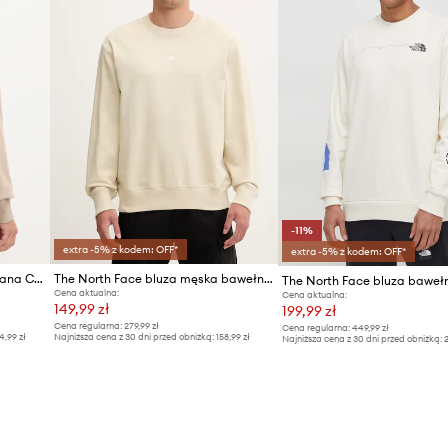
-11%
extra -5% z kodem: OFF*
extra -5% z kodem: OFF*
The North Face bluza bawełniana Connect Relaxed
The North Face bluza męska bawełniana Essential Light
The North Face bluza baweł
Cena aktualna:
Cena aktualna:
149,99 zł
199,99 zł
Cena regularna:
279,99 zł
Cena regularna:
449,99 zł
4,99 zł
Najniższa cena z 30 dni przed obniżką:
158,99 zł
Najniższa cena z 30 dni przed obniżką:
2