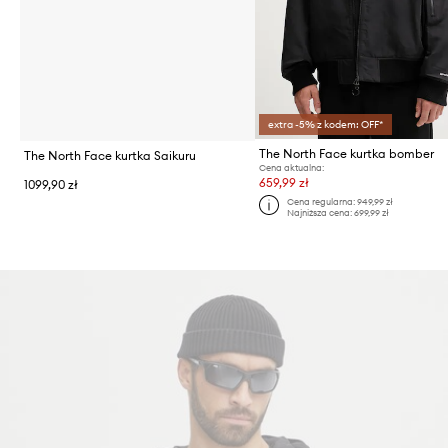
extra -5% z kodem: OFF*
The North Face kurtka bomber
The North Face kurtka Saikuru
Cena aktualna:
659,99 zł
1099,90 zł
Cena regularna:
949,99 zł
Najniższa cena:
699,99 zł