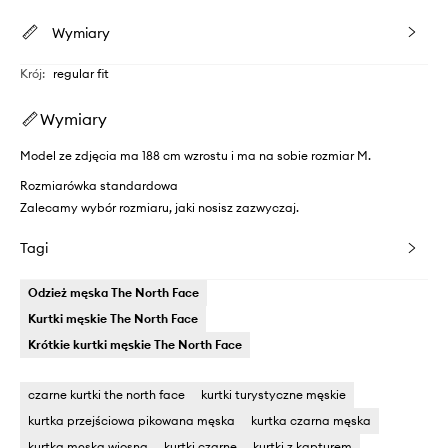
Wymiary
Krój
:
regular fit
Wymiary
Model ze zdjęcia ma 188 cm wzrostu i ma na sobie rozmiar M.
Rozmiarówka standardowa
Zalecamy wybór rozmiaru, jaki nosisz zazwyczaj.
Tagi
Odzież męska The North Face
Kurtki męskie The North Face
Krótkie kurtki męskie The North Face
czarne kurtki the north face
kurtki turystyczne męskie
kurtka przejściowa pikowana męska
kurtka czarna męska
kurtka męska wiosna
kurtki czarne
kurtki z kapturem