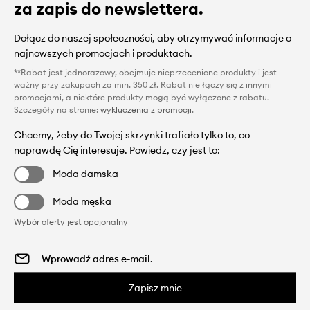
za zapis do newslettera.
Dołącz do naszej społeczności, aby otrzymywać informacje o
najnowszych promocjach i produktach.
**Rabat jest jednorazowy, obejmuje nieprzecenione produkty i jest
ważny przy zakupach za min. 350 zł. Rabat nie łączy się z innymi
promocjami, a niektóre produkty mogą być wyłączone z rabatu.
Szczegóły na stronie:
wykluczenia z promocji
.
Chcemy, żeby do Twojej skrzynki trafiało tylko to, co
naprawdę Cię interesuje. Powiedz, czy jest to:
Moda damska
Moda męska
Wybór oferty jest opcjonalny
Zapisz mnie