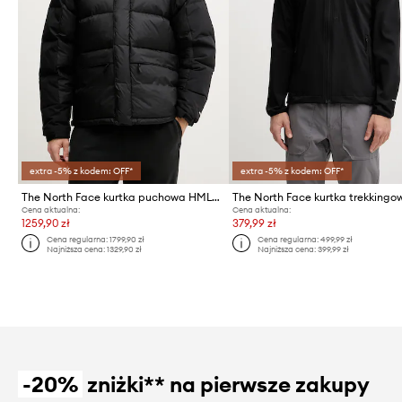
extra -5% z kodem: OFF*
extra -5% z kodem: OFF*
The North Face kurtka puchowa HMLYN Down
Cena aktualna:
Cena aktualna:
1259,90 zł
379,99 zł
Cena regularna:
1799,90 zł
Cena regularna:
499,99 zł
Najniższa cena:
1329,90 zł
Najniższa cena:
399,99 zł
-20%
zniżki** na pierwsze zakupy