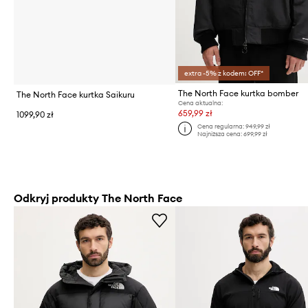
extra -5% z kodem: OFF*
The North Face kurtka bomber
The North Face kurtka Saikuru
Cena aktualna:
659,99 zł
1099,90 zł
Cena regularna:
949,99 zł
Najniższa cena:
699,99 zł
Odkryj produkty The North Face