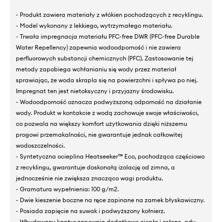
- Produkt zawiera materiały z włókien pochodzących z recyklingu.
- Model wykonany z lekkiego, wytrzymałego materiału.
- Trwała impregnacja materiału PFC-free DWR (PFC-free Durable
Water Repellency) zapewnia wodoodporność i nie zawiera
perfluorowych substancji chemicznych (PFC). Zastosowanie tej
metody zapobiega wchłanianiu się wody przez materiał
sprawiając, że woda skrapla się na powierzchni i spływa po niej.
Impregnat ten jest nietoksyczny i przyjazny środowisku.
- Wodoodporność oznacza podwyższoną odporność na działanie
wody. Produkt w kontakcie z wodą zachowuje swoje właściwości,
co pozwala na większy komfort użytkowania dzięki niższemu
progowi przemakalności, nie gwarantuje jednak całkowitej
wodoszczelności.
- Syntetyczna ocieplina Heatseeker™ Eco, pochodząca częściowo
z recyklingu, gwarantuje doskonałą izolację od zimna, a
jednocześnie nie zwiększa znacząco wagi produktu.
- Gramatura wypełnienia: 100 g/m2.
- Dwie kieszenie boczne na ręce zapinane na zamek błyskawiczny.
- Posiada zapięcie na suwak i podwyższony kołnierz.
- Wbudowany kaptur zapewnia dodatkowe ciepło i osłonę, gdy