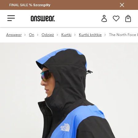
FINAL SALE %
Szczegóły
Oszczędzaj z Answear Club >
Answear
On
Odzież
Kurtki
Kurtki krótkie