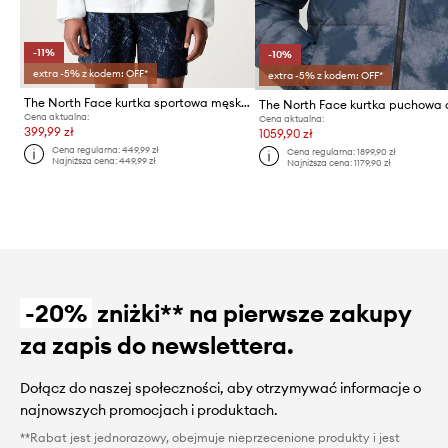
-11%
-10%
extra -5% z kodem: OFF*
extra -5% z kodem: OFF*
The North Face kurtka sportowa męska FONTANALES WIND JACKET
Cena aktualna:
Cena aktualna:
399,99 zł
1059,90 zł
Cena regularna:
449,99 zł
Cena regularna:
1899,90 zł
Najniższa cena:
449,99 zł
Najniższa cena:
1179,90 zł
-20%
zniżki** na pierwsze zakupy
za zapis do newslettera.
Dołącz do naszej społeczności, aby otrzymywać informacje o
najnowszych promocjach i produktach.
**Rabat jest jednorazowy, obejmuje nieprzecenione produkty i jest