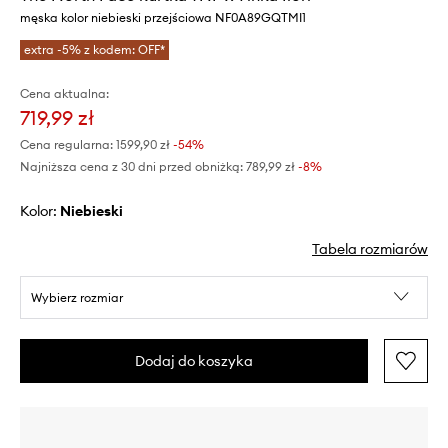
męska kolor niebieski przejściowa NF0A89GQTMI1
extra -5% z kodem: OFF*
Cena aktualna:
719,99 zł
Cena regularna:
1599,90 zł
-54%
Najniższa cena z 30 dni przed obniżką:
789,99 zł
 -8%
Kolor:
niebieski
Tabela rozmiarów
Wybierz rozmiar
Dodaj do koszyka