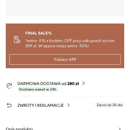
FINAL SALE%
*extra -5% z kodem: OFF przy zakupach za min.
399 zł. W appce masz extra -10%!
Pobierz APP
DARMOWA DOSTAWA od
280 zł
Dostawa nawet w 24h
ZWROTY I REKLAMACJE
Zwrot do 30 dni
Opis produktu