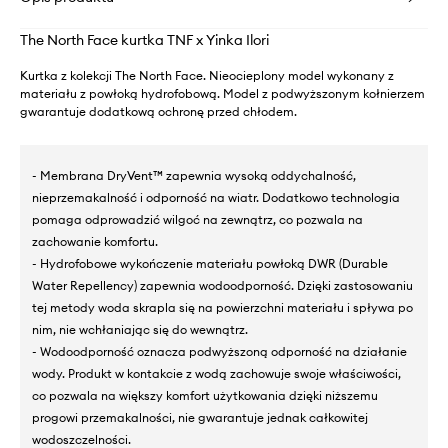
The North Face kurtka TNF x Yinka Ilori
Kurtka z kolekcji The North Face. Nieocieplony model wykonany z
materiału z powłoką hydrofobową. Model z podwyższonym kołnierzem
gwarantuje dodatkową ochronę przed chłodem.
- Membrana DryVent™ zapewnia wysoką oddychalność,
nieprzemakalność i odporność na wiatr. Dodatkowo technologia
pomaga odprowadzić wilgoć na zewnątrz, co pozwala na
zachowanie komfortu.
- Hydrofobowe wykończenie materiału powłoką DWR (Durable
Water Repellency) zapewnia wodoodporność. Dzięki zastosowaniu
tej metody woda skrapla się na powierzchni materiału i spływa po
nim, nie wchłaniając się do wewnątrz.
- Wodoodporność oznacza podwyższoną odporność na działanie
wody. Produkt w kontakcie z wodą zachowuje swoje właściwości,
co pozwala na większy komfort użytkowania dzięki niższemu
progowi przemakalności, nie gwarantuje jednak całkowitej
wodoszczelności.