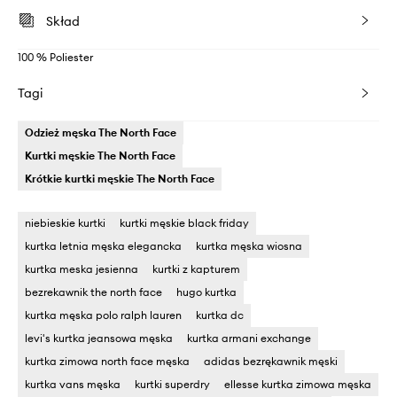
Skład
100 % Poliester
Tagi
Odzież męska The North Face
Kurtki męskie The North Face
Krótkie kurtki męskie The North Face
niebieskie kurtki
kurtki męskie black friday
kurtka letnia męska elegancka
kurtka męska wiosna
kurtka meska jesienna
kurtki z kapturem
bezrekawnik the north face
hugo kurtka
kurtka męska polo ralph lauren
kurtka dc
levi's kurtka jeansowa męska
kurtka armani exchange
kurtka zimowa north face męska
adidas bezrękawnik męski
kurtka vans męska
kurtki superdry
ellesse kurtka zimowa męska