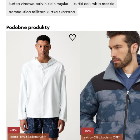
kurtka zimowa calvin klein męska
kurtki columbia meskie
aeronautica militare kurtka skórzana
Podobne produkty
-11%
-10%
extra -5% z kodem: OFF*
extra -5% z kodem: OFF*