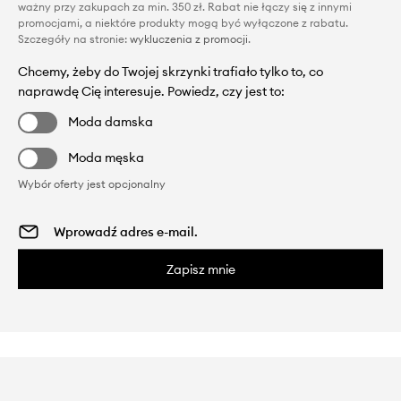
ważny przy zakupach za min. 350 zł. Rabat nie łączy się z innymi
promocjami, a niektóre produkty mogą być wyłączone z rabatu.
Szczegóły na stronie:
wykluczenia z promocji
.
Chcemy, żeby do Twojej skrzynki trafiało tylko to, co
naprawdę Cię interesuje. Powiedz, czy jest to:
Moda damska
Moda męska
Wybór oferty jest opcjonalny
Zapisz mnie