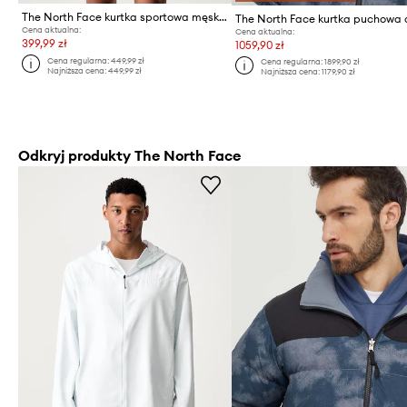
The North Face kurtka sportowa męska FONTANALES WIND JACKET
Cena aktualna:
Cena aktualna:
399,99 zł
1059,90 zł
Cena regularna:
449,99 zł
Cena regularna:
1899,90 zł
Najniższa cena:
449,99 zł
Najniższa cena:
1179,90 zł
Odkryj produkty The North Face