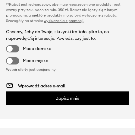
**Rabat jest jednorazowy, obejmuje nieprzecenione produkty i jest
ważny przy zakupach za min. 350 zł. Rabat nie łączy się z innymi
promocjami, a niektóre produkty mogą być wyłączone z rabatu.
Szczegóły na stronie:
wykluczenia z promocji
.
Chcemy, żeby do Twojej skrzynki trafiało tylko to, co
naprawdę Cię interesuje. Powiedz, czy jest to:
Moda damska
Moda męska
Wybór oferty jest opcjonalny
Zapisz mnie