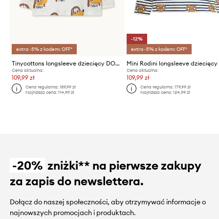
-12%
extra -5% z kodem: OFF*
extra -5% z kodem: OFF*
Tinycottons longsleeve dziecięcy DOGS RIB MOCKNECK
Cena aktualna:
Cena aktualna:
109,99 zł
109,99 zł
Cena regularna:
189,99 zł
Cena regularna:
179,99 zł
Najniższa cena:
114,99 zł
Najniższa cena:
124,99 zł
-20%
zniżki** na pierwsze zakupy
za zapis do newslettera.
Dołącz do naszej społeczności, aby otrzymywać informacje o
najnowszych promocjach i produktach.