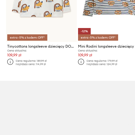
-12%
extra -5% z kodem: OFF*
extra -5% z kodem: OFF*
Tinycottons longsleeve dziecięcy DOGS RIB MOCKNECK
Cena aktualna:
Cena aktualna:
109,99 zł
109,99 zł
Cena regularna:
189,99 zł
Cena regularna:
179,99 zł
Najniższa cena:
114,99 zł
Najniższa cena:
124,99 zł