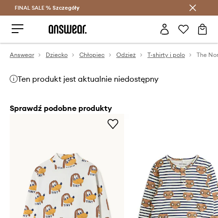
FINAL SALE %
Szczegóły
Oszczędzaj z Answear Club >
Answear
Dziecko
Chłopiec
Odzież
T-shirty i polo
Ten produkt jest aktualnie niedostępny
Sprawdź podobne produkty