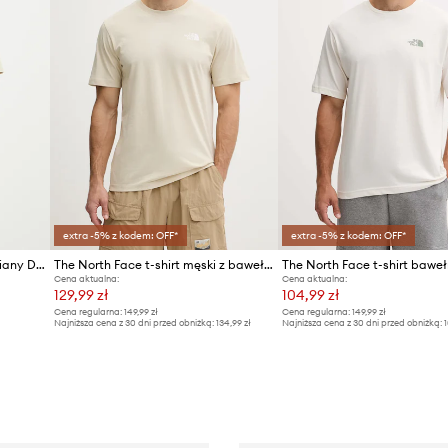
extra -5% z kodem: OFF*
extra -5% z kodem: OFF*
The North Face t-shirt bawełniany Dome Relaxed Pocket
The North Face t-shirt męski z bawełną CELEBRATION
The North Face t-shirt bawe
Cena aktualna:
Cena aktualna:
129,99 zł
104,99 zł
Cena regularna:
149,99 zł
Cena regularna:
149,99 zł
Najniższa cena z 30 dni przed obniżką:
134,99 zł
Najniższa cena z 30 dni przed obniżką:
1