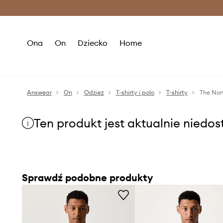
Premium Fashion Benefits >
O
Ona
On
Dziecko
Home
Answear
On
Odzież
T-shirty i polo
T-shirty
The Nor
Ten produkt jest aktualnie niedo
Sprawdź podobne produkty