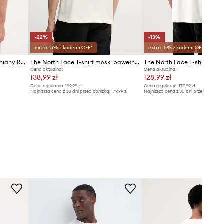
-22%
-13%
extra -5% z kodem: OFF*
extra -5% z kodem: OFF*
The North Face t-shirt bawełniany Redbox
The North Face T-shirt męski bawełniany 1966 MOTION
Cena aktualna:
Cena aktualna:
138,99 zł
128,99 zł
Cena regularna:
199,99 zł
Cena regularna:
179,99 zł
Najniższa cena z 30 dni przed obniżką:
179,99 zł
Najniższa cena z 30 dni przed obniżką