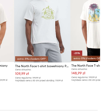
-25%
extra -5% z kodem: OFF*
extra -5% z kodem: OFF*
łniany
The North Face t-shirt bawełniany Patron Plasticfree Peaks
Cena aktualna:
Cena aktualna:
148,99 zł
109,99 zł
Cena regularna:
199,99 zł
Cena regularna:
199,99 zł
09,99 zł
Najniższa cena z 30 dni przed obniżką
Najniższa cena z 30 dni przed obniżką:
119,99 zł