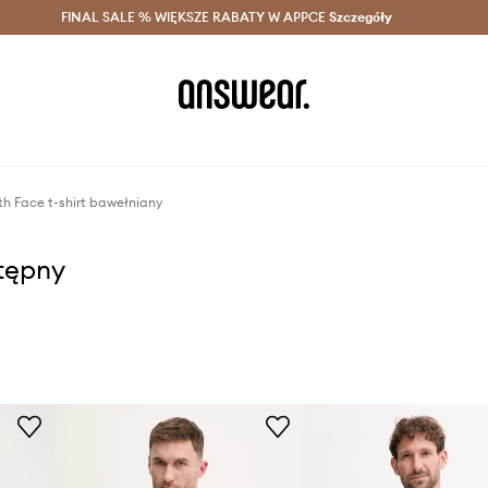
szczędzaj z Answear Club >
FINAL SALE % WIĘKSZE RABATY W APPCE
Dostawa nawet w 24h >
Szczegóły
News
th Face t-shirt bawełniany
stępny