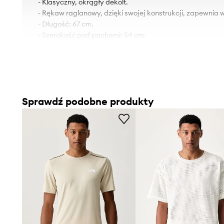
- Klasyczny, okrągły dekolt.
- Rękaw raglanowy, dzięki swojej konstrukcji, zapewnia
- Długość: 67 cm.
- Szerokość pod pachami: 54 cm.
- Wymiary podane dla rozmiaru: M.
Sprawdź podobne produkty