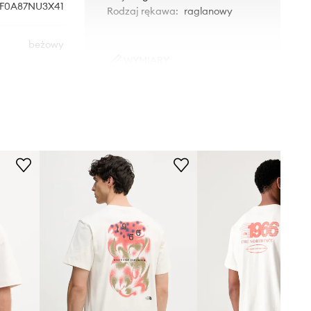
F0A87NU3X41
Rodzaj rękawa
:
raglanowy
beżowy
WYMIARY
The North Face
Model ze zdjęcia ma 188 cm
wzrostu i ma na sobie rozmiar M.
Rozmiarówka standardowa
Zalecamy wybór rozmiaru, jaki nosisz
zazwyczaj.
Tabela rozmiarów