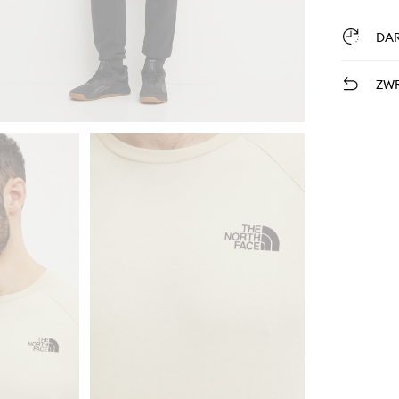
DA
ZWR