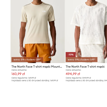
-10%
extra -5% z kodem: OFF*
extra -5% z kodem: OFF*
The North Face T-shirt męski Mountain Athletics Tape
The North Face T-shirt męski
Cena aktualna:
Cena aktualna:
160,99 zł
494,99 zł
Cena regularna:
169,99 zł
Cena regularna:
549,99 zł
Najniższa cena z 30 dni przed obniżką:
169,99 zł
Najniższa cena z 30 dni przed obniżką:
54