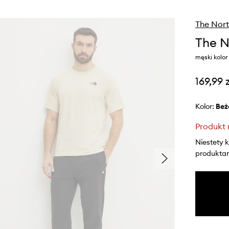
The Nort
The N
męski kolo
169,99 
Kolor:
be
Produkt 
Niestety 
produktami