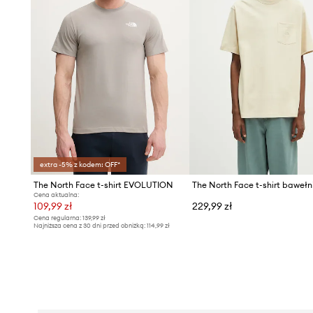
extra -5% z kodem: OFF*
The North Face t-shirt EVOLUTION
Cena aktualna:
109,99 zł
229,99 zł
Cena regularna:
139,99 zł
Najniższa cena z 30 dni przed obniżką:
114,99 zł