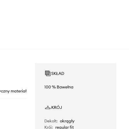
SKŁAD
100 % Bawełna
yczny materiał
KRÓJ
Dekolt
:
okrągły
Krój
:
regular fit