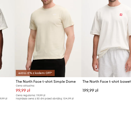
extra -5% z kodem: OFF*
The North Face t-shirt Simple Dome
Cena aktualna:
99,99 zł
199,99 zł
Cena regularna:
119,99 zł
9,99 zł
Najniższa cena z 30 dni przed obniżką:
104,99 zł