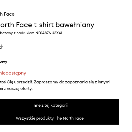
h Face
orth Face t-shirt bawełniany
r beżowy z nadrukiem NF0A87NU3X41
zł
żowy
niedostępny
ktoś Cię uprzedził. Zapraszamy do zapoznania się z innymi
 z naszej oferty.
Inne z tej kategorii
Wszystkie produkty The North Face