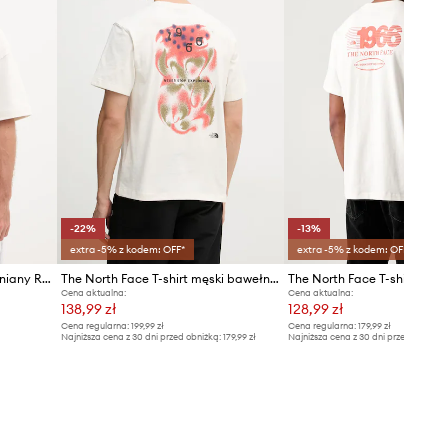
-22%
-13%
extra -5% z kodem: OFF*
extra -5% z kodem: OFF*
The North Face t-shirt bawełniany Redbox
The North Face T-shirt męski bawełniany 1966 MOTION
Cena aktualna:
Cena aktualna:
138,99 zł
128,99 zł
Cena regularna:
199,99 zł
Cena regularna:
179,99 zł
Najniższa cena z 30 dni przed obniżką:
179,99 zł
Najniższa cena z 30 dni przed obniżką