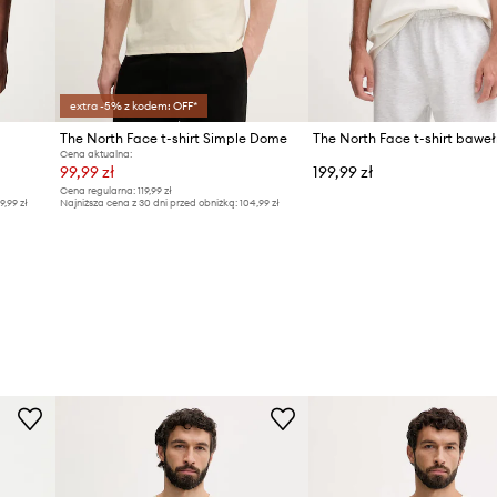
extra -5% z kodem: OFF*
The North Face t-shirt Simple Dome
Cena aktualna:
99,99 zł
199,99 zł
Cena regularna:
119,99 zł
9,99 zł
Najniższa cena z 30 dni przed obniżką:
104,99 zł