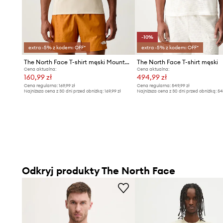
-10%
extra -5% z kodem: OFF*
extra -5% z kodem: OFF*
The North Face T-shirt męski Mountain Athletics Tape
The North Face T-shirt męski
Cena aktualna:
Cena aktualna:
160,99 zł
494,99 zł
Cena regularna:
169,99 zł
Cena regularna:
549,99 zł
Najniższa cena z 30 dni przed obniżką:
169,99 zł
Najniższa cena z 30 dni przed obniżką:
54
Odkryj produkty The North Face