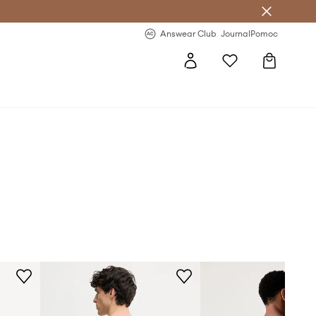
letter >
Regularne nowości >
Answear Club
Journal
Pomoc