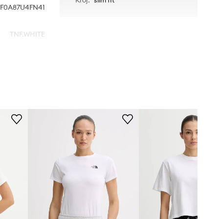
F0A87U4FN41
TNF.WHITE
biały
The North Face