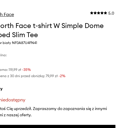
5.0
h Face
orth Face t-shirt W Simple Dome
ed Slim Tee
or biały NF0A87U4FN41
lna:
arna:
119,99 zł
-35%
ena z 30 dni przed obniżką:
79,99 zł
 -2%
ły
niedostępny
ktoś Cię uprzedził. Zapraszamy do zapoznania się z innymi
 z naszej oferty.