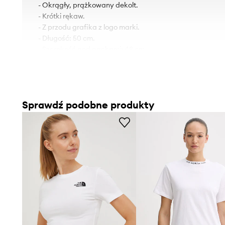
- Okrągły, prążkowany dekolt.
- Krótki rękaw.
- Z przodu grafika z logo marki.
- Długość: 50 cm.
- Szerokość pod pachami: 48 cm.
- Wymiary podane dla rozmiaru: S.
Sprawdź podobne produkty