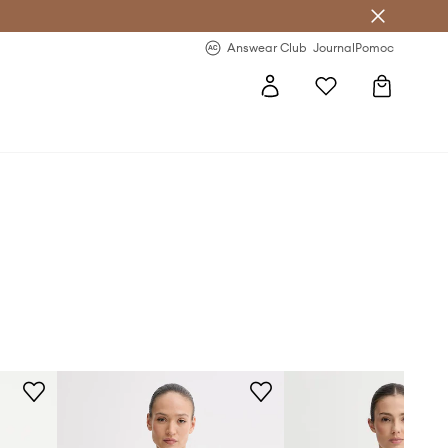
letter >
Regularne nowości >
Answear Club
Journal
Pomoc