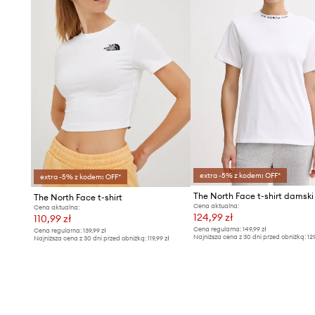
extra -5% z kodem: OFF*
extra -5% z kodem: OFF*
The North Face t-shirt
Cena aktualna:
Cena aktualna:
124,99 zł
110,99 zł
Cena regularna:
149,99 zł
Cena regularna:
139,99 zł
Najniższa cena z 30 dni przed obniżką:
12
Najniższa cena z 30 dni przed obniżką:
119,99 zł