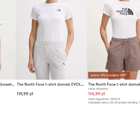
extra -5% z kodem: OFF*
The North Face t-shirt damski bawełniany Evolution Simple Dome
The North Face t-shirt damski EVOLUTION
Cena aktualna:
119,99 zł
114,99 zł
Cena regularna:
139,99 zł
Najniższa cena z 30 dni przed obniżką:
1