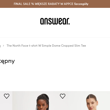
szczędzaj z Answear Club >
FINAL SALE % WIĘKSZE RABATY W APPCE
Dostawa nawet w 24h >
Szczegóły
News
m
The North Face t-shirt W Simple Dome Cropped Slim Tee
stępny