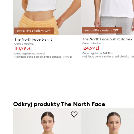
extra -5% z kodem: OFF*
extra -5% z kodem: OFF*
The North Face t-shirt
Cena aktualna:
Cena aktualna:
124,99 zł
110,99 zł
Cena regularna:
149,99 zł
Cena regularna:
139,99 zł
Najniższa cena z 30 dni przed obniżką:
12
Najniższa cena z 30 dni przed obniżką:
119,99 zł
Odkryj produkty The North Face