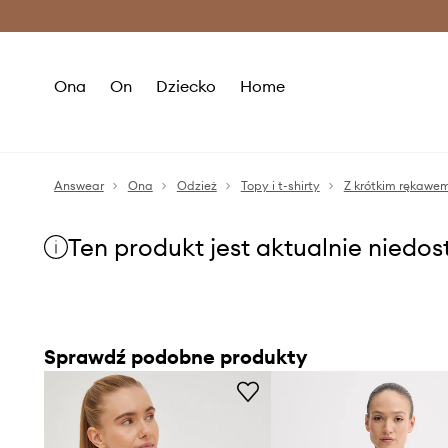
Premium Fashion Benefits >
O
Ona
On
Dziecko
Home
Answear
Ona
Odzież
Topy i t-shirty
Z krótkim rękawe
Ten produkt jest aktualnie niedo
Sprawdź podobne produkty