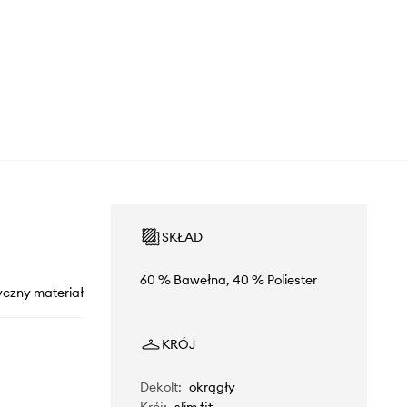
SKŁAD
60 % Bawełna, 40 % Poliester
yczny materiał
KRÓJ
Dekolt
:
okrągły
Krój
:
slim fit