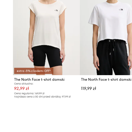
extra -5% z kodem: OFF*
The North Face t-shirt damski
Cena aktualna:
92,99 zł
119,99 zł
Cena regularna:
169,99 zł
Najniższa cena z 30 dni przed obniżką:
97,99 zł