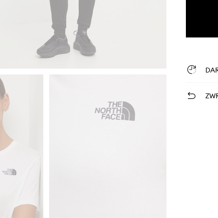
DA
ZWR