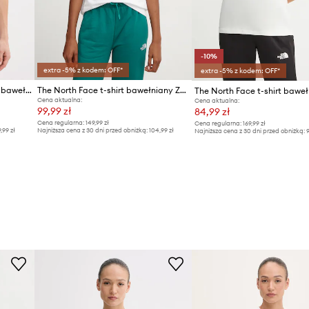
-10%
extra -5% z kodem: OFF*
extra -5% z kodem: OFF*
The North Face t-shirt damski bawełniany ZUMU
The North Face t-shirt bawełniany Zumu S/S Tee
Cena aktualna:
Cena aktualna:
99,99 zł
84,99 zł
Cena regularna:
149,99 zł
Cena regularna:
169,99 zł
9,99 zł
Najniższa cena z 30 dni przed obniżką:
104,99 zł
Najniższa cena z 30 dni przed obniżką:
9