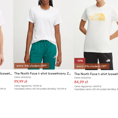
-10%
extra -5% z kodem: OFF*
extra -5% z kodem: OFF*
The North Face t-shirt damski bawełniany ZUMU
The North Face t-shirt bawełniany Zumu S/S Tee
Cena aktualna:
Cena aktualna:
99,99 zł
84,99 zł
Cena regularna:
149,99 zł
Cena regularna:
169,99 zł
9,99 zł
Najniższa cena z 30 dni przed obniżką:
104,99 zł
Najniższa cena z 30 dni przed obniżką:
9