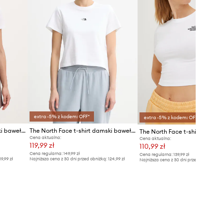
extra -5% z kodem: OFF*
extra -5% z kodem: OFF*
The North Face t-shirt damski bawełniany EVOLUTION
The North Face t-shirt damski bawełniany ESSENTIAL
The North Face t-shirt
Cena aktualna:
Cena aktualna:
119,99 zł
110,99 zł
Cena regularna:
149,99 zł
Cena regularna:
139,99 zł
19,99 zł
Najniższa cena z 30 dni przed obniżką:
124,99 zł
Najniższa cena z 30 dni przed obniżką