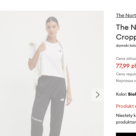
The Nort
The N
Cropp
damski kol
Cena aktua
77,99 zł
Cena regul
Najniższa c
Kolor:
bia
Produkt 
Niestety 
produktami