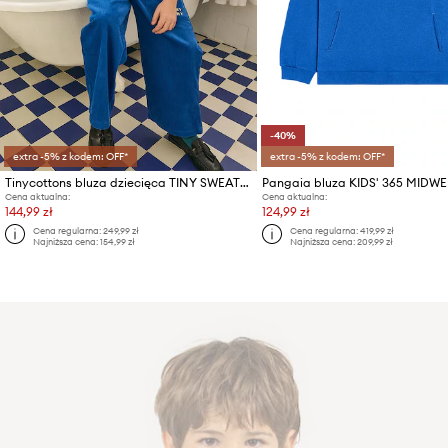
-40%
extra -5% z kodem: OFF*
extra -5% z kodem: OFF*
Tinycottons bluza dziecięca TINY SWEATSHIRT
Cena aktualna:
Cena aktualna:
144,99 zł
124,99 zł
Cena regularna:
249,99 zł
Cena regularna:
419,99 zł
Najniższa cena:
154,99 zł
Najniższa cena:
209,99 zł