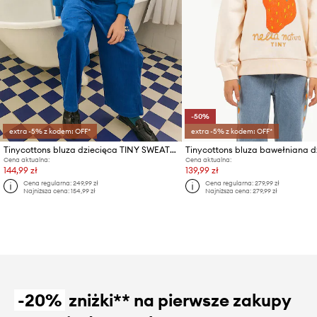
-50%
extra -5% z kodem: OFF*
extra -5% z kodem: OFF*
Tinycottons bluza dziecięca TINY SWEATSHIRT
Cena aktualna:
Cena aktualna:
144,99 zł
139,99 zł
Cena regularna:
249,99 zł
Cena regularna:
279,99 zł
Najniższa cena:
154,99 zł
Najniższa cena:
279,99 zł
-20%
zniżki** na pierwsze zakupy