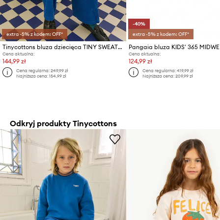
-40%
extra -5% z kodem: OFF*
extra -5% z kodem: OFF*
Tinycottons bluza dziecięca TINY SWEATSHIRT
Cena aktualna:
Cena aktualna:
144,99 zł
124,99 zł
Cena regularna:
249,99 zł
Cena regularna:
419,99 zł
Najniższa cena:
154,99 zł
Najniższa cena:
209,99 zł
Odkryj produkty Tinycottons