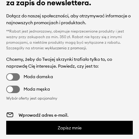
za zapis do newslettera.
Dołącz do naszej społeczności, aby otrzymywać informacje o
najnowszych promocjach i produktach.
**Rabat jest jednorazowy, obejmuje nieprzecenione produkty i jest
ważny przy zakupach za min. 350 zł. Rabat nie łączy się z innymi
promocjami, a niektóre produkty mogą być wyłączone z rabatu.
Szczegóły na stronie:
wykluczenia z promocji
.
Chcemy, żeby do Twojej skrzynki trafiało tylko to, co
naprawdę Cię interesuje. Powiedz, czy jest to:
Moda damska
Moda męska
Wybór oferty jest opcjonalny
Zapisz mnie