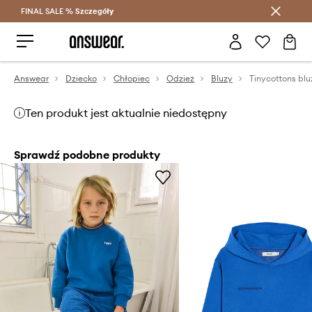
FINAL SALE %
Szczegóły
Oszczędzaj z Answear Club >
Answear
Dziecko
Chłopiec
Odzież
Bluzy
Ten produkt jest aktualnie niedostępny
Sprawdź podobne produkty