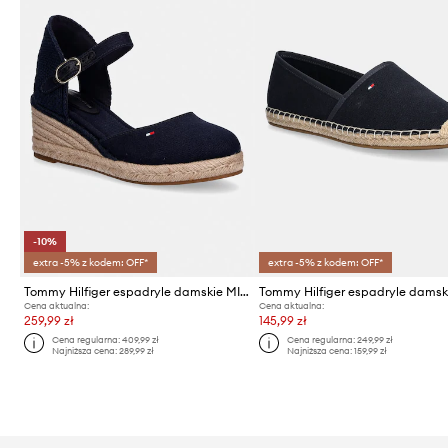
-10%
extra -5% z kodem: OFF*
extra -5% z kodem: OFF*
Tommy Hilfiger espadryle damskie MID WEDGE ESPAD CLOSED TOE
Cena aktualna:
Cena aktualna:
259,99 zł
145,99 zł
Cena regularna:
409,99 zł
Cena regularna:
249,99 zł
Najniższa cena:
289,99 zł
Najniższa cena:
159,99 zł