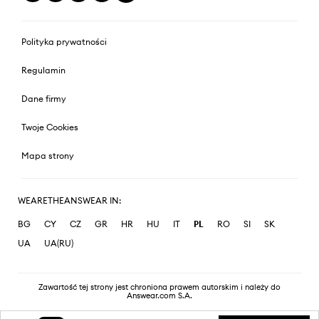
Polityka prywatności
Regulamin
Dane firmy
Twoje Cookies
Mapa strony
WEARETHEANSWEAR IN:
BG
CY
CZ
GR
HR
HU
IT
PL
RO
SI
SK
UA
UA(RU)
Zawartość tej strony jest chroniona prawem autorskim i należy do
Answear.com S.A.