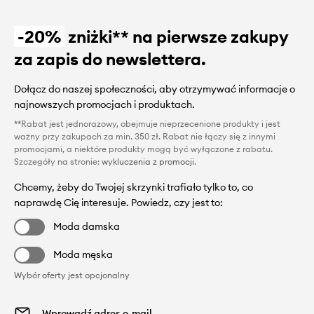
-20%
zniżki** na pierwsze zakupy
za zapis do newslettera.
Dołącz do naszej społeczności, aby otrzymywać informacje o
najnowszych promocjach i produktach.
**Rabat jest jednorazowy, obejmuje nieprzecenione produkty i jest
ważny przy zakupach za min. 350 zł. Rabat nie łączy się z innymi
promocjami, a niektóre produkty mogą być wyłączone z rabatu.
Szczegóły na stronie:
wykluczenia z promocji
.
Chcemy, żeby do Twojej skrzynki trafiało tylko to, co
naprawdę Cię interesuje. Powiedz, czy jest to:
Moda damska
Moda męska
Wybór oferty jest opcjonalny