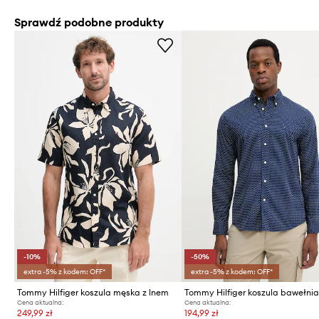
Sprawdź podobne produkty
-10%
-50%
extra -5% z kodem: OFF*
extra -5% z kodem: OFF*
Tommy Hilfiger koszula męska z lnem
Tommy Hilfiger koszula bawełni
Cena aktualna:
Cena aktualna:
249,99 zł
194,99 zł