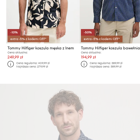
-10%
-50%
extra -5% z kodem: OFF*
extra -5% z kodem: OFF*
Tommy Hilfiger koszula męska z lnem
Tommy Hilfiger koszula bawełni
Cena aktualna:
Cena aktualna:
249,99 zł
194,99 zł
Cena regularna:
409,99 zł
Cena regularna:
389,99 zł
Najniższa cena:
279,99 zł
Najniższa cena:
389,99 zł