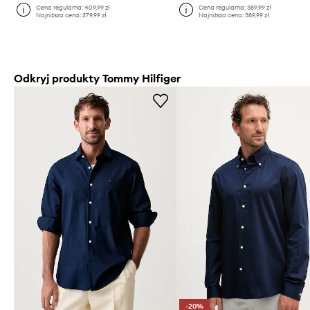
Cena regularna:
409,99 zł
Cena regularna:
389,99 zł
Najniższa cena:
279,99 zł
Najniższa cena:
389,99 zł
Odkryj produkty Tommy Hilfiger
-20%