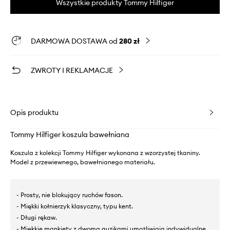
Wszystkie produkty Tommy Hilfiger
DARMOWA DOSTAWA od
280 zł
ZWROTY I REKLAMACJE
Opis produktu
Tommy Hilfiger koszula bawełniana
Koszula z kolekcji Tommy Hilfiger wykonana z wzorzystej tkaniny.
Model z przewiewnego, bawełnianego materiału.
- Prosty, nie blokujący ruchów fason.
- Miękki kołnierzyk klasyczny, typu kent.
- Długi rękaw.
- Miękkie mankiety z dwoma guzikami umożliwiają indywidualne