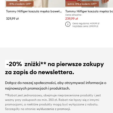
-15% z kodem: OFF*
extra -5% z kodem: OFF*
Tommy Hilfiger koszula męska bawełniana
Cena aktualna:
329,99 zł
239,99 zł
Cena regularna:
409,99 zł
Najniższa cena:
299,99 zł
-20%
zniżki** na pierwsze zakupy
za zapis do newslettera.
Dołącz do naszej społeczności, aby otrzymywać informacje o
najnowszych promocjach i produktach.
**Rabat jest jednorazowy, obejmuje nieprzecenione produkty i jest
ważny przy zakupach za min. 350 zł. Rabat nie łączy się z innymi
promocjami, a niektóre produkty mogą być wyłączone z rabatu.
Szczegóły na stronie:
wykluczenia z promocji
.