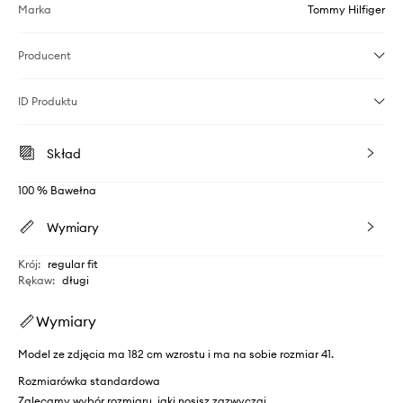
Marka
Tommy Hilfiger
Producent
ID Produktu
Skład
100 % Bawełna
Wymiary
Krój
:
regular fit
Rękaw
:
długi
Wymiary
Model ze zdjęcia ma 182 cm wzrostu i ma na sobie rozmiar 41.
Rozmiarówka standardowa
Zalecamy wybór rozmiaru, jaki nosisz zazwyczaj.