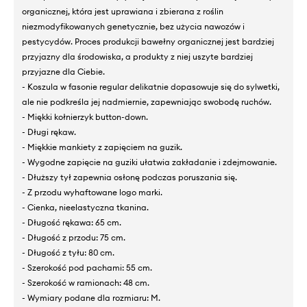
organicznej, która jest uprawiana i zbierana z roślin
niezmodyfikowanych genetycznie, bez użycia nawozów i
pestycydów. Proces produkcji bawełny organicznej jest bardziej
przyjazny dla środowiska, a produkty z niej uszyte bardziej
przyjazne dla Ciebie.
- Koszula w fasonie regular delikatnie dopasowuje się do sylwetki,
ale nie podkreśla jej nadmiernie, zapewniając swobodę ruchów.
- Miękki kołnierzyk button-down.
- Długi rękaw.
- Miękkie mankiety z zapięciem na guzik.
- Wygodne zapięcie na guziki ułatwia zakładanie i zdejmowanie.
- Dłuższy tył zapewnia osłonę podczas poruszania się.
- Z przodu wyhaftowane logo marki.
- Cienka, nieelastyczna tkanina.
- Długość rękawa: 65 cm.
- Długość z przodu: 75 cm.
- Długość z tyłu: 80 cm.
- Szerokość pod pachami: 55 cm.
- Szerokość w ramionach: 48 cm.
- Wymiary podane dla rozmiaru: M.