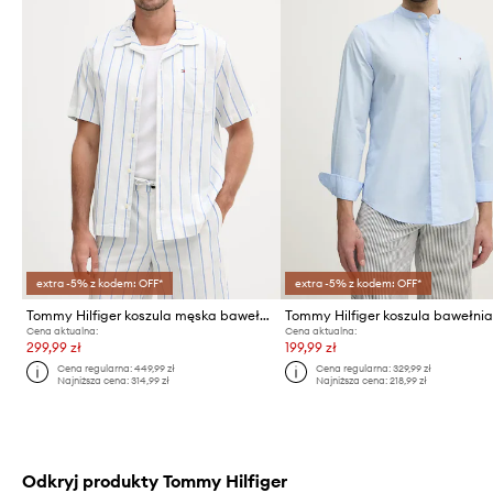
extra -5% z kodem: OFF*
extra -5% z kodem: OFF*
Tommy Hilfiger koszula męska bawełniana SUMMER
Tommy Hilfiger koszula bawełni
Cena aktualna:
Cena aktualna:
299,99 zł
199,99 zł
Cena regularna:
449,99 zł
Cena regularna:
329,99 zł
Najniższa cena:
314,99 zł
Najniższa cena:
218,99 zł
Odkryj produkty Tommy Hilfiger