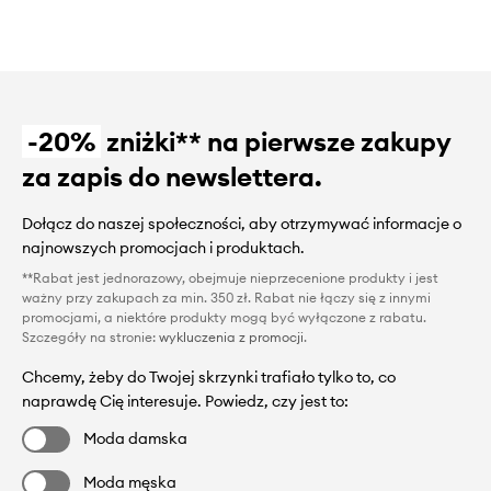
-20%
zniżki** na pierwsze zakupy
za zapis do newslettera.
Dołącz do naszej społeczności, aby otrzymywać informacje o
najnowszych promocjach i produktach.
**Rabat jest jednorazowy, obejmuje nieprzecenione produkty i jest
ważny przy zakupach za min. 350 zł. Rabat nie łączy się z innymi
promocjami, a niektóre produkty mogą być wyłączone z rabatu.
Szczegóły na stronie:
wykluczenia z promocji
.
Chcemy, żeby do Twojej skrzynki trafiało tylko to, co
naprawdę Cię interesuje. Powiedz, czy jest to:
Moda damska
Moda męska