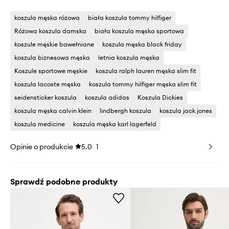
koszula męska różowa
biała koszula tommy hilfiger
Różowa koszula damska
biała koszula męska sportowa
koszule męskie bawełniane
koszula męska black friday
koszula biznesowa męska
letnia koszula męska
Koszule sportowe męskie
koszula ralph lauren męska slim fit
koszula lacoste męska
koszula tommy hilfiger męska slim fit
seidensticker koszula
koszula adidas
Koszula Dickies
koszula męska calvin klein
lindbergh koszula
koszula jack jones
koszula medicine
koszula męska karl lagerfeld
Opinie o produkcie
5.0
1
Sprawdź podobne produkty