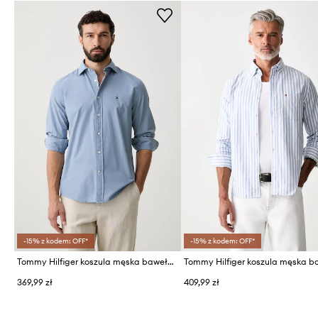
-15% z kodem: OFF*
-15% z kodem: OFF*
Tommy Hilfiger koszula męska bawełniana
369,99 zł
409,99 zł